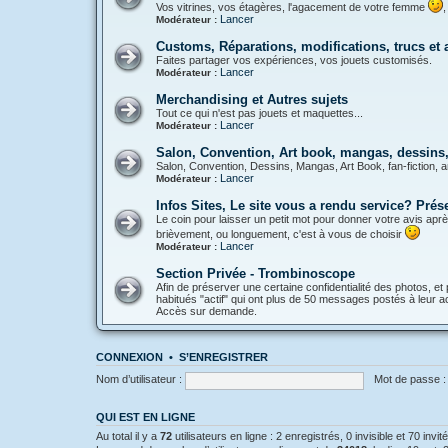
Vos vitrines, vos étagères, l'agacement de votre femme
,
Lancer
Modérateur :
Customs, Réparations, modifications, trucs et
Faites partager vos expériences, vos jouets customisés.
Lancer
Modérateur :
Merchandising et Autres sujets
Tout ce qui n'est pas jouets et maquettes...
Lancer
Modérateur :
Salon, Convention, Art book, mangas, dessins, 
Salon, Convention, Dessins, Mangas, Art Book, fan-fiction, a
Lancer
Modérateur :
Infos Sites, Le site vous a rendu service? Pré
Le coin pour laisser un petit mot pour donner votre avis aprè
brièvement, ou longuement, c'est à vous de choisir
Lancer
Modérateur :
Section Privée - Trombinoscope
Afin de préserver une certaine confidentialité des photos, et 
habitués "actif" qui ont plus de 50 messages postés à leur act
Accès sur demande.
CONNEXION
•
S’ENREGISTRER
Nom d’utilisateur :
Mot de passe :
QUI EST EN LIGNE
Au total il y a
72
utilisateurs en ligne : 2 enregistrés, 0 invisible et 70 inv