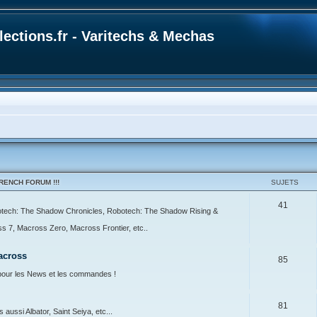
ections.fr - Varitechs & Mechas
ENCH FORUM !!!
SUJETS
41
botech: The Shadow Chronicles, Robotech: The Shadow Rising &
7, Macross Zero, Macross Frontier, etc..
across
85
our les News et les commandes !
81
ussi Albator, Saint Seiya, etc...