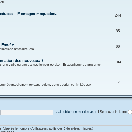
 etc...
 astuces + Montages maquettes..
244
85
Fan-fic...
66
nimations amateurs, etc...
sentation des nouveaux ?
104
s une visite ou une transaction sur ce site... Et aussi pour se présenter
17
pour éventuellement certains sujets, cette section est limitée aux
if.
J’ai oublié mon mot de passe
|
Se souvenir de moi
ités (d’après le nombre d’utilisateurs actifs ces 5 dernières minutes)