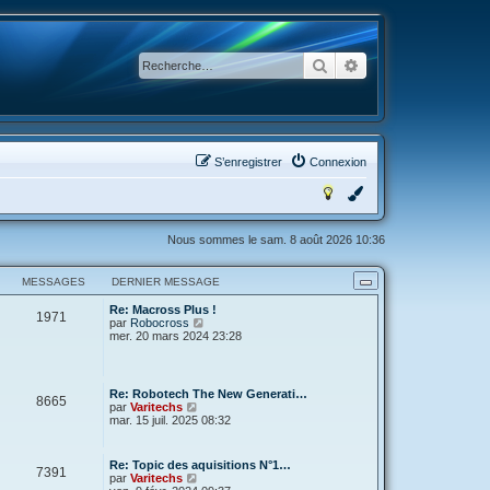
Rechercher
Recherche avancée
S’enregistrer
Connexion
Nous sommes le sam. 8 août 2026 10:36
MESSAGES
DERNIER MESSAGE
Re: Macross Plus !
1971
V
par
Robocross
o
mer. 20 mars 2024 23:28
i
r
l
e
Re: Robotech The New Generati…
8665
d
V
par
Varitechs
e
o
mar. 15 juil. 2025 08:32
r
i
n
r
i
l
Re: Topic des aquisitions N°1…
e
7391
e
V
par
Varitechs
r
d
o