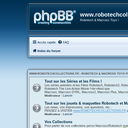
www.robotechcoll
Robotech & Macross Toys !
Accès rapide
FAQ
Index du forum
WWW.ROBOTECHCOLLECTIONS.FR - ROBOTECH & MACROSS TOYS FR
Tout sur les Séries et les Films !
Les séries animées et les Films Robotech, Robotech2, Ro
Robotech The Live Action Movie !<br>Ainsi que
Macross, Macross DYRL, Macross2, Macross Plus, Macross 
Lancer
Modérateur :
Tout sur les jouets & maquettes Robotech et M
Les news, vos impressions, vos questions, etc...
PENSEZ à VISITER
www.ROBOTECHCOLLECTIONS.FR
p
Lancer
Modérateur :
Vos Collections
Pour parler de vos collections perso Macross/Robotech mais a