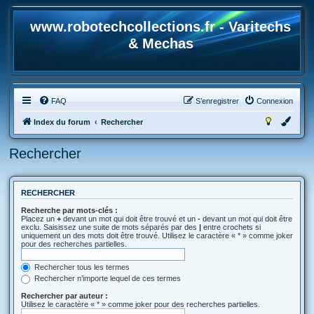
www.robotechcollections.fr - Varitechs
& Mechas
FAQ
S’enregistrer
Connexion
Index du forum
Rechercher
Rechercher
RECHERCHER
Recherche par mots-clés :
Placez un
+
devant un mot qui doit être trouvé et un
-
devant un mot qui doit être
exclu. Saisissez une suite de mots séparés par des
|
entre crochets si
uniquement un des mots doit être trouvé. Utilisez le caractère « * » comme joker
pour des recherches partielles.
Rechercher tous les termes
Rechercher n’importe lequel de ces termes
Rechercher par auteur :
Utilisez le caractère « * » comme joker pour des recherches partielles.