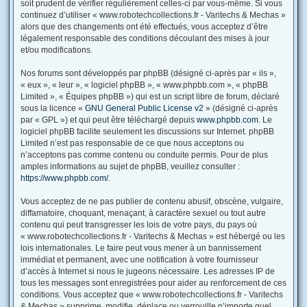
soit prudent de vérifier régulièrement celles-ci par vous-même. Si vous
continuez d’utiliser « www.robotechcollections.fr - Varitechs & Mechas »
alors que des changements ont été effectués, vous acceptez d’être
légalement responsable des conditions découlant des mises à jour
et/ou modifications.
Nos forums sont développés par phpBB (désigné ci-après par « ils »,
« eux », « leur », « logiciel phpBB », « www.phpbb.com », « phpBB
Limited », « Équipes phpBB ») qui est un script libre de forum, déclaré
sous la licence «
GNU General Public License v2
» (désigné ci-après
par « GPL ») et qui peut être téléchargé depuis
www.phpbb.com
. Le
logiciel phpBB facilite seulement les discussions sur Internet. phpBB
Limited n’est pas responsable de ce que nous acceptons ou
n’acceptons pas comme contenu ou conduite permis. Pour de plus
amples informations au sujet de phpBB, veuillez consulter :
https://www.phpbb.com/
.
Vous acceptez de ne pas publier de contenu abusif, obscène, vulgaire,
diffamatoire, choquant, menaçant, à caractère sexuel ou tout autre
contenu qui peut transgresser les lois de votre pays, du pays où
« www.robotechcollections.fr - Varitechs & Mechas » est hébergé ou les
lois internationales. Le faire peut vous mener à un bannissement
immédiat et permanent, avec une notification à votre fournisseur
d’accès à Internet si nous le jugeons nécessaire. Les adresses IP de
tous les messages sont enregistrées pour aider au renforcement de ces
conditions. Vous acceptez que « www.robotechcollections.fr - Varitechs
& Mechas » supprime, modifie, déplace ou verrouille n’importe quel