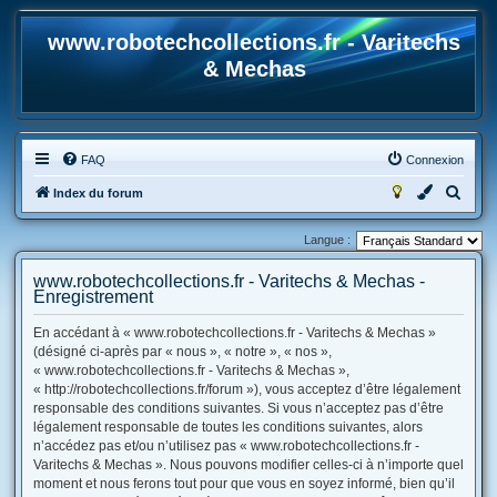
www.robotechcollections.fr - Varitechs
& Mechas
FAQ
Connexion
R
Index du forum
e
Langue :
c
h
www.robotechcollections.fr - Varitechs & Mechas -
Enregistrement
e
r
En accédant à « www.robotechcollections.fr - Varitechs & Mechas »
(désigné ci-après par « nous », « notre », « nos »,
c
« www.robotechcollections.fr - Varitechs & Mechas »,
h
« http://robotechcollections.fr/forum »), vous acceptez d’être légalement
e
responsable des conditions suivantes. Si vous n’acceptez pas d’être
légalement responsable de toutes les conditions suivantes, alors
r
n’accédez pas et/ou n’utilisez pas « www.robotechcollections.fr -
Varitechs & Mechas ». Nous pouvons modifier celles-ci à n’importe quel
moment et nous ferons tout pour que vous en soyez informé, bien qu’il