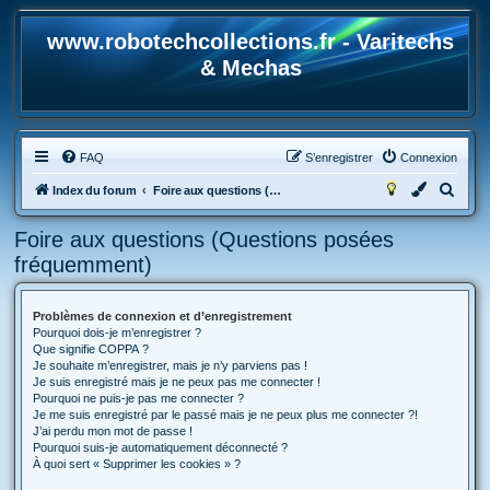
www.robotechcollections.fr - Varitechs
& Mechas
FAQ
S’enregistrer
Connexion
R
Index du forum
Foire aux questions (Questions posées fréquemment)
e
Foire aux questions (Questions posées
c
fréquemment)
h
e
Problèmes de connexion et d’enregistrement
r
Pourquoi dois-je m’enregistrer ?
c
Que signifie COPPA ?
Je souhaite m’enregistrer, mais je n’y parviens pas !
h
Je suis enregistré mais je ne peux pas me connecter !
Pourquoi ne puis-je pas me connecter ?
e
Je me suis enregistré par le passé mais je ne peux plus me connecter ?!
r
J’ai perdu mon mot de passe !
Pourquoi suis-je automatiquement déconnecté ?
À quoi sert « Supprimer les cookies » ?