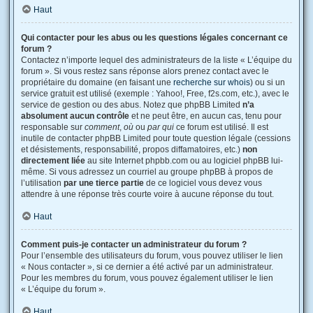
Haut
Qui contacter pour les abus ou les questions légales concernant ce
forum ?
Contactez n’importe lequel des administrateurs de la liste « L’équipe du
forum ». Si vous restez sans réponse alors prenez contact avec le
propriétaire du domaine (en faisant une
recherche sur whois
) ou si un
service gratuit est utilisé (exemple : Yahoo!, Free, f2s.com, etc.), avec le
service de gestion ou des abus. Notez que phpBB Limited
n’a
absolument aucun contrôle
et ne peut être, en aucun cas, tenu pour
responsable sur
comment
,
où
ou
par qui
ce forum est utilisé. Il est
inutile de contacter phpBB Limited pour toute question légale (cessions
et désistements, responsabilité, propos diffamatoires, etc.)
non
directement liée
au site Internet phpbb.com ou au logiciel phpBB lui-
même. Si vous adressez un courriel au groupe phpBB à propos de
l’utilisation
par une tierce partie
de ce logiciel vous devez vous
attendre à une réponse très courte voire à aucune réponse du tout.
Haut
Comment puis-je contacter un administrateur du forum ?
Pour l’ensemble des utilisateurs du forum, vous pouvez utiliser le lien
« Nous contacter », si ce dernier a été activé par un administrateur.
Pour les membres du forum, vous pouvez également utiliser le lien
« L’équipe du forum ».
Haut