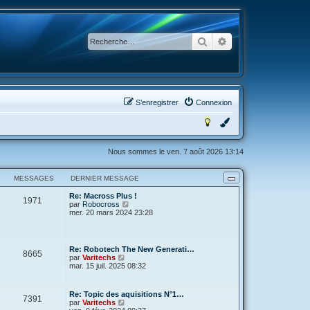
Rechercher
Recherche avancée
S’enregistrer
Connexion
Nous sommes le ven. 7 août 2026 13:14
MESSAGES
DERNIER MESSAGE
Re: Macross Plus !
1971
V
par
Robocross
o
mer. 20 mars 2024 23:28
i
r
l
e
Re: Robotech The New Generati…
8665
d
V
par
Varitechs
e
o
mar. 15 juil. 2025 08:32
r
i
n
r
i
l
Re: Topic des aquisitions N°1…
e
7391
e
V
par
Varitechs
r
d
o