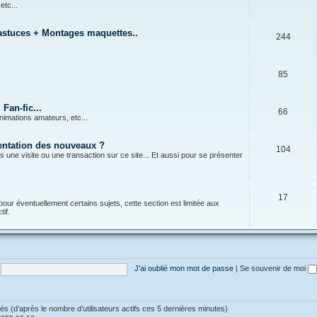
 etc...
 astuces + Montages maquettes..
244
85
Fan-fic...
66
nimations amateurs, etc...
sentation des nouveaux ?
104
s une visite ou une transaction sur ce site... Et aussi pour se présenter
17
pour éventuellement certains sujets, cette section est limitée aux
if.
J’ai oublié mon mot de passe
|
Se souvenir de moi
vités (d’après le nombre d’utilisateurs actifs ces 5 dernières minutes)