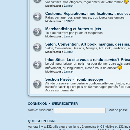
Vos vitrines, vos étagères, l'agacement de votre femme
,
Lancer
Modérateur :
Customs, Réparations, modifications, trucs et
Faites partager vos expériences, vos jouets customisés.
Lancer
Modérateur :
Merchandising et Autres sujets
Tout ce qui n'est pas jouets et maquettes...
Lancer
Modérateur :
Salon, Convention, Art book, mangas, dessins, 
Salon, Convention, Dessins, Mangas, Art Book, fan-fiction, a
Lancer
Modérateur :
Infos Sites, Le site vous a rendu service? Pré
Le coin pour laisser un petit mot pour donner votre avis aprè
brièvement, ou longuement, c'est à vous de choisir
Lancer
Modérateur :
Section Privée - Trombinoscope
Afin de préserver une certaine confidentialité des photos, et 
habitués "actif" qui ont plus de 50 messages postés à leur act
Accès sur demande.
CONNEXION
•
S’ENREGISTRER
Nom d’utilisateur :
Mot de passe :
QUI EST EN LIGNE
Au total il y a
132
utilisateurs en ligne : 1 enregistré, 0 invisible et 131 in