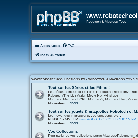
www.robotechcoll
Robotech & Macross Toys !
Accès rapide
FAQ
Index du forum
WWW.ROBOTECHCOLLECTIONS.FR - ROBOTECH & MACROSS TOYS FR
Tout sur les Séries et les Films !
Les séries animées et les Films Robotech, Robotech2, Ro
Robotech The Live Action Movie !<br>Ainsi que
Macross, Macross DYRL, Macross2, Macross Plus, Macross 
Lancer
Modérateur :
Tout sur les jouets & maquettes Robotech et M
Les news, vos impressions, vos questions, etc...
PENSEZ à VISITER
www.ROBOTECHCOLLECTIONS.FR
p
Lancer
Modérateur :
Vos Collections
Pour parler de vos collections perso Macross/Robotech mais a