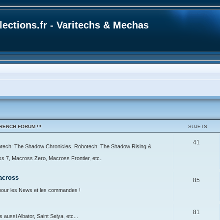
ections.fr - Varitechs & Mechas
ENCH FORUM !!!
SUJETS
41
botech: The Shadow Chronicles, Robotech: The Shadow Rising &
7, Macross Zero, Macross Frontier, etc..
across
85
our les News et les commandes !
81
ussi Albator, Saint Seiya, etc...