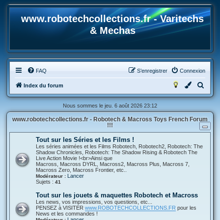
www.robotechcollections.fr - Varitechs
& Mechas
FAQ
S’enregistrer
Connexion
R
Index du forum
e
Nous sommes le jeu. 6 août 2026 23:12
c
www.robotechcollections.fr - Robotech & Macross Toys French Forum
h
!!!
e
Tout sur les Séries et les Films !
r
Les séries animées et les Films Robotech, Robotech2, Robotech: The
Shadow Chronicles, Robotech: The Shadow Rising & Robotech The
c
Live Action Movie !<br>Ainsi que
Macross, Macross DYRL, Macross2, Macross Plus, Macross 7,
h
Macross Zero, Macross Frontier, etc..
Lancer
Modérateur :
e
Sujets :
41
r
Tout sur les jouets & maquettes Robotech et Macross
Les news, vos impressions, vos questions, etc...
PENSEZ à VISITER
www.ROBOTECHCOLLECTIONS.FR
pour les
News et les commandes !
Lancer
Modérateur :