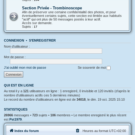
Section Privée - Trombinoscope
Afin de préserver une certaine confidentialité des photos, et pour
éventuellement certains sujets, cette section est limitée aux habitués
"actif" qui ont plus de 50 messages postés à leur actif.
Accès sur demande.
Sujets :
17
CONNEXION
•
S’ENREGISTRER
Nom d’utilisateur :
Mot de passe :
J’ai oublié mon mot de passe
Se souvenir de moi
QUI EST EN LIGNE
Au total il y a
121
utilisateurs en ligne : 1 enregistré, 0 invisible et 120 invités (d’après le
nombre d’utilisateurs actifs ces 5 dernières minutes)
Le record du nombre d’utilisateurs en ligne est de
34018
, le dim. 19 oct. 2025 15:10
STATISTIQUES
26966
messages •
723
sujets •
106
membres • Le membre enregistré le plus récent
est
Pst1979
.
Index du forum
Heures au format
UTC+02:00