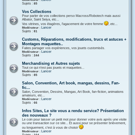
Sujets :
85
Vos Collections
Pour parler de vos collections perso Macross/Robotech mais aussi
Albator, Saint Seiya, etc...
Vos vitrines, vos étagères, l'agacement de votre femme
, etc...
Lancer
Modérateur :
Sujets :
81
Customs, Réparations, modifications, trucs et astuces +
Montages maquettes..
Faites partager vos expériences, vos jouets customisés.
Lancer
Modérateur :
Sujets :
244
Merchandising et Autres sujets
Tout ce qui n'est pas jouets et maquettes...
Lancer
Modérateur :
Sujets :
85
Salon, Convention, Art book, mangas, dessins, Fan-
fic...
Salon, Convention, Dessins, Mangas, Art Book, fan-fiction, animations
amateurs, etc...
Lancer
Modérateur :
Sujets :
66
Infos Sites, Le site vous a rendu service? Présentation
des nouveaux ?
Le coin pour laisser un petit mot pour donner votre avis après une visite
ou une transaction sur ce site... Et aussi pour se présenter brièvement,
ou longuement, c'est à vous de choisir
Lancer
Modérateur :
Sujets :
104