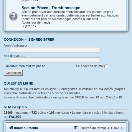
Section Privée - Trombinoscope
Afin de préserver une certaine confidentialité des photos, et pour
éventuellement certains sujets, cette section est limitée aux habitués
"actif" qui ont plus de 50 messages postés à leur actif.
Accès sur demande.
Sujets :
17
CONNEXION
•
S’ENREGISTRER
Nom d’utilisateur :
Mot de passe :
J’ai oublié mon mot de passe
Se souvenir de moi
QUI EST EN LIGNE
Au total il y a
596
utilisateurs en ligne : 2 enregistrés, 0 invisible et 594 invités (d’après
le nombre d’utilisateurs actifs ces 5 dernières minutes)
Le record du nombre d’utilisateurs en ligne est de
34018
, le dim. 19 oct. 2025 15:10
STATISTIQUES
26966
messages •
723
sujets •
106
membres • Le membre enregistré le plus récent
est
Pst1979
.
Index du forum
Heures au format
UTC+02:00