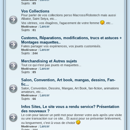
Sujets :
85
Vos Collections
Pour parler de vos collections perso Macross/Robotech mais aussi
Albator, Saint Seiya, etc...
Vos vitrines, vos étagères, l'agacement de votre femme
, etc...
Lancer
Modérateur :
Sujets :
81
Customs, Réparations, modifications, trucs et astuces +
Montages maquettes..
Faites partager vos expériences, vos jouets customisés.
Lancer
Modérateur :
Sujets :
244
Merchandising et Autres sujets
Tout ce qui n'est pas jouets et maquettes...
Lancer
Modérateur :
Sujets :
85
Salon, Convention, Art book, mangas, dessins, Fan-
fic...
Salon, Convention, Dessins, Mangas, Art Book, fan-fiction, animations
amateurs, etc...
Lancer
Modérateur :
Sujets :
66
Infos Sites, Le site vous a rendu service? Présentation
des nouveaux ?
Le coin pour laisser un petit mot pour donner votre avis après une visite
ou une transaction sur ce site... Et aussi pour se présenter brièvement,
ou longuement, c'est à vous de choisir
Lancer
Modérateur :
Sujets :
104