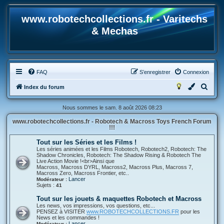
www.robotechcollections.fr - Varitechs
& Mechas
FAQ
S’enregistrer
Connexion
R
Index du forum
e
Nous sommes le sam. 8 août 2026 08:23
c
www.robotechcollections.fr - Robotech & Macross Toys French Forum
h
!!!
e
Tout sur les Séries et les Films !
r
Les séries animées et les Films Robotech, Robotech2, Robotech: The
Shadow Chronicles, Robotech: The Shadow Rising & Robotech The
c
Live Action Movie !<br>Ainsi que
Macross, Macross DYRL, Macross2, Macross Plus, Macross 7,
h
Macross Zero, Macross Frontier, etc..
Lancer
Modérateur :
e
Sujets :
41
r
Tout sur les jouets & maquettes Robotech et Macross
Les news, vos impressions, vos questions, etc...
PENSEZ à VISITER
www.ROBOTECHCOLLECTIONS.FR
pour les
News et les commandes !
Lancer
Modérateur :