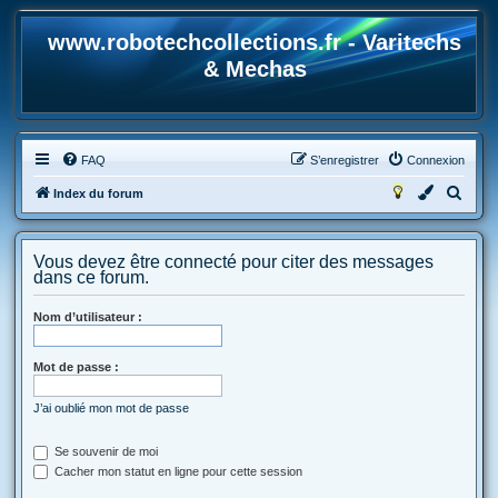
www.robotechcollections.fr - Varitechs
& Mechas
FAQ
S’enregistrer
Connexion
R
Index du forum
e
c
Vous devez être connecté pour citer des messages
h
dans ce forum.
e
Nom d’utilisateur :
r
c
Mot de passe :
h
e
J’ai oublié mon mot de passe
r
Se souvenir de moi
Cacher mon statut en ligne pour cette session