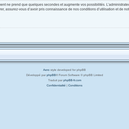
ement ne prend que quelques secondes et augmente vos possibilités. L’administrat
, assurez-vous d’avoir pris connaissance de nos conditions d’utilisation et de notre
Aero
style developed for phpBB
Développé par
phpBB
® Forum Software © phpBB Limited
Traduit par
phpBB-fr.com
Confidentialité
|
Conditions