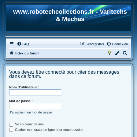
www.robotechcollections.fr - Varitechs
& Mechas
FAQ
S’enregistrer
Connexion
R
Index du forum
e
c
Vous devez être connecté pour citer des messages
h
dans ce forum.
e
Nom d’utilisateur :
r
c
Mot de passe :
h
e
J’ai oublié mon mot de passe
r
Se souvenir de moi
Cacher mon statut en ligne pour cette session