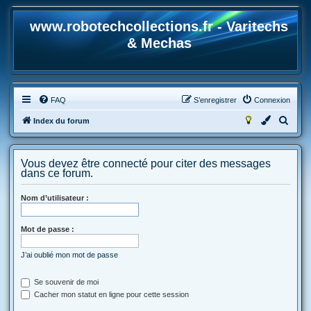
www.robotechcollections.fr - Varitechs
& Mechas
FAQ
S’enregistrer
Connexion
R
Index du forum
e
c
Vous devez être connecté pour citer des messages
h
dans ce forum.
e
Nom d’utilisateur :
r
c
Mot de passe :
h
e
J’ai oublié mon mot de passe
r
Se souvenir de moi
Cacher mon statut en ligne pour cette session