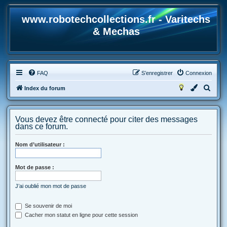
www.robotechcollections.fr - Varitechs
& Mechas
FAQ
S’enregistrer
Connexion
R
Index du forum
e
c
Vous devez être connecté pour citer des messages
h
dans ce forum.
e
Nom d’utilisateur :
r
c
Mot de passe :
h
e
J’ai oublié mon mot de passe
r
Se souvenir de moi
Cacher mon statut en ligne pour cette session