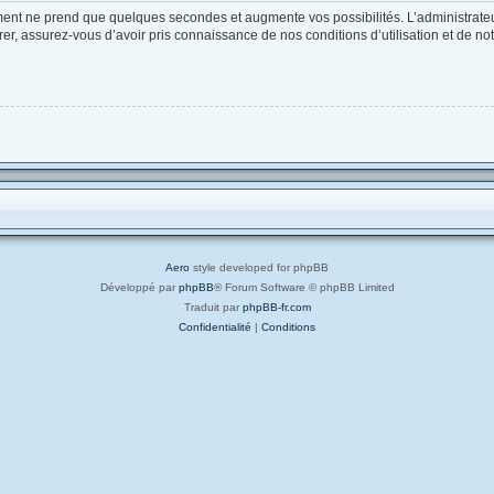
ement ne prend que quelques secondes et augmente vos possibilités. L’administrat
, assurez-vous d’avoir pris connaissance de nos conditions d’utilisation et de notre
Aero
style developed for phpBB
Développé par
phpBB
® Forum Software © phpBB Limited
Traduit par
phpBB-fr.com
Confidentialité
|
Conditions