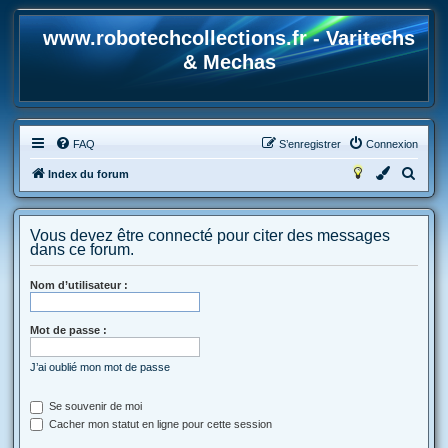
www.robotechcollections.fr - Varitechs
& Mechas
FAQ
S’enregistrer
Connexion
R
Index du forum
e
c
Vous devez être connecté pour citer des messages
h
dans ce forum.
e
Nom d’utilisateur :
r
c
Mot de passe :
h
e
J’ai oublié mon mot de passe
r
Se souvenir de moi
Cacher mon statut en ligne pour cette session