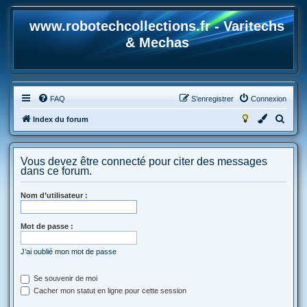
www.robotechcollections.fr - Varitechs
& Mechas
FAQ
S’enregistrer
Connexion
R
Index du forum
e
c
Vous devez être connecté pour citer des messages
h
dans ce forum.
e
Nom d’utilisateur :
r
c
Mot de passe :
h
e
J’ai oublié mon mot de passe
r
Se souvenir de moi
Cacher mon statut en ligne pour cette session