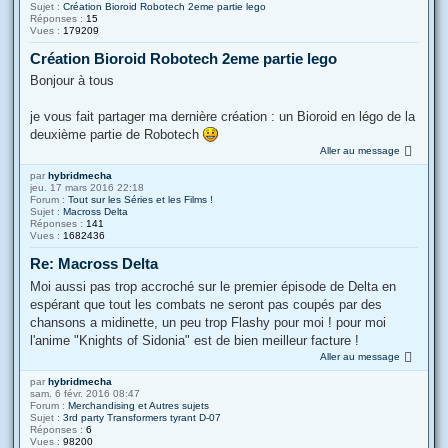
Sujet :
Création Bioroid Robotech 2eme partie lego
Réponses :
15
Vues :
179209
Création Bioroid Robotech 2eme partie lego
Bonjour à tous
je vous fait partager ma dernière création : un Bioroid en légo de la
deuxième partie de Robotech
Aller au message
par
hybridmecha
jeu. 17 mars 2016 22:18
Forum :
Tout sur les Séries et les Films !
Sujet :
Macross Delta
Réponses :
141
Vues :
1682436
Re: Macross Delta
Moi aussi pas trop accroché sur le premier épisode de Delta en
espérant que tout les combats ne seront pas coupés par des
chansons a midinette, un peu trop Flashy pour moi ! pour moi
l'anime "Knights of Sidonia" est de bien meilleur facture !
Aller au message
par
hybridmecha
sam. 6 févr. 2016 08:47
Forum :
Merchandising et Autres sujets
Sujet :
3rd party Transformers tyrant D-07
Réponses :
6
Vues :
98200