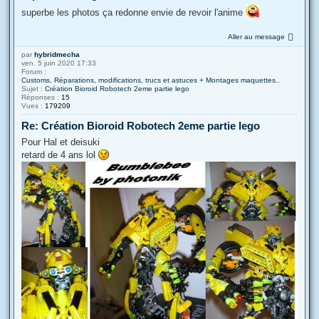
superbe les photos ça redonne envie de revoir l'anime
Aller au message
par
hybridmecha
ven. 5 juin 2020 17:33
Forum :
Customs, Réparations, modifications, trucs et astuces + Montages maquettes..
Sujet :
Création Bioroid Robotech 2eme partie lego
Réponses :
15
Vues :
179209
Re: Création Bioroid Robotech 2eme partie lego
Pour Hal et deisuki
retard de 4 ans lol