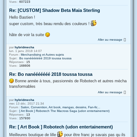
Vues :
607223
Re: [CUSTOM] Shadow Beta Maia Sterling
Hello Bastien !
super custom, très beau rendu des couleurs !
hâte de voir la suite
Aller au message
par
hybridmecha
lun. 1 janv. 2018 14:07
Forum :
Merchandising et Autres sujets
Sujet :
Bo nanééééééé 2019 toussa toussa
Réponses :
15
Vues :
168606
Re: Bo nanééééééé 2018 toussa toussa
Bonne année à tous, passionnés de Robotech et autres mécha
transformables
Aller au message
par
hybridmecha
mer. 13 déc. 2017 21:34
Forum :
Salon, Convention, Art book, mangas, dessins, Fan-fic...
Sujet :
[ Art Book ] Robotech The Macross Saga (udon entertainement)
Réponses :
13
Vues :
157930
Re: [ Art Book ] Robotech (udon entertainement)
Meilleures boutique de lille
pour être franc je savais pas qu ils