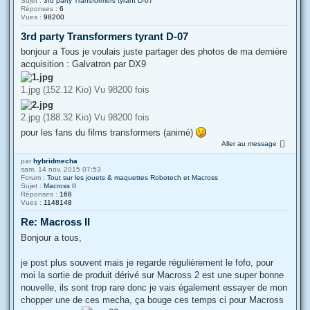
Sujet :
3rd party Transformers tyrant D-07
Réponses :
6
Vues :
98200
3rd party Transformers tyrant D-07
bonjour a Tous je voulais juste partager des photos de ma dernière
acquisition : Galvatron par DX9
1.jpg (152.12 Kio) Vu 98200 fois
2.jpg (188.32 Kio) Vu 98200 fois
pour les fans du films transformers (animé)
Aller au message
par
hybridmecha
sam. 14 nov. 2015 07:53
Forum :
Tout sur les jouets & maquettes Robotech et Macross
Sujet :
Macross II
Réponses :
168
Vues :
1148148
Re: Macross II
Bonjour a tous,
je post plus souvent mais je regarde régulièrement le fofo, pour
moi la sortie de produit dérivé sur Macross 2 est une super bonne
nouvelle, ils sont trop rare donc je vais également essayer de mon
chopper une de ces mecha, ça bouge ces temps ci pour Macross