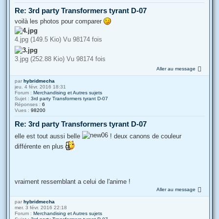
Re: 3rd party Transformers tyrant D-07
voilà les photos pour comparer
4.jpg (149.5 Kio) Vu 98174 fois
3.jpg (252.88 Kio) Vu 98174 fois
Aller au message
par
hybridmecha
jeu. 4 févr. 2016 18:31
Forum :
Merchandising et Autres sujets
Sujet :
3rd party Transformers tyrant D-07
Réponses :
6
Vues :
98200
Re: 3rd party Transformers tyrant D-07
elle est tout aussi belle
! deux canons de couleur
différente en plus
vraiment ressemblant a celui de l'anime !
Aller au message
par
hybridmecha
mer. 3 févr. 2016 22:18
Forum :
Merchandising et Autres sujets