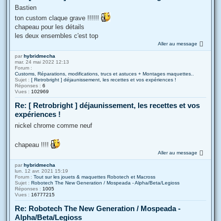
Bastien
ton custom claque grave !!!!!!
chapeau pour les détails
les deux ensembles c'est top
Aller au message
par
hybridmecha
mar. 24 mai 2022 12:13
Forum :
Customs, Réparations, modifications, trucs et astuces + Montages maquettes..
Sujet :
[ Retrobright ] déjaunissement, les recettes et vos expériences !
Réponses :
6
Vues :
102969
Re: [ Retrobright ] déjaunissement, les recettes et vos
expériences !
nickel chrome comme neuf
chapeau !!!!
Aller au message
par
hybridmecha
lun. 12 avr. 2021 15:19
Forum :
Tout sur les jouets & maquettes Robotech et Macross
Sujet :
Robotech The New Generation / Mospeada - Alpha/Beta/Legioss
Réponses :
1005
Vues :
16777215
Re: Robotech The New Generation / Mospeada -
Alpha/Beta/Legioss