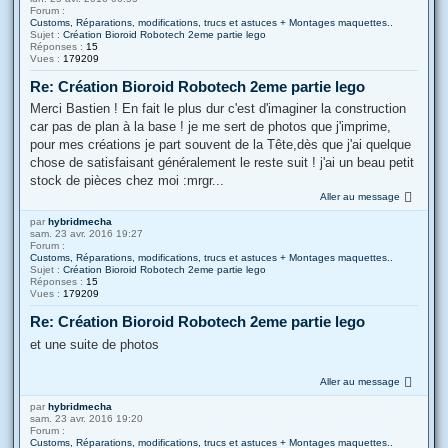
Forum :
Customs, Réparations, modifications, trucs et astuces + Montages maquettes..
Sujet :
Création Bioroid Robotech 2eme partie lego
Réponses :
15
Vues :
179209
Re: Création Bioroid Robotech 2eme partie lego
Merci Bastien ! En fait le plus dur c'est d'imaginer la construction
car pas de plan à la base ! je me sert de photos que j'imprime,
pour mes créations je part souvent de la Tête,dès que j'ai quelque
chose de satisfaisant généralement le reste suit ! j'ai un beau petit
stock de pièces chez moi :mrgr...
Aller au message
par
hybridmecha
sam. 23 avr. 2016 19:27
Forum :
Customs, Réparations, modifications, trucs et astuces + Montages maquettes..
Sujet :
Création Bioroid Robotech 2eme partie lego
Réponses :
15
Vues :
179209
Re: Création Bioroid Robotech 2eme partie lego
et une suite de photos
Aller au message
par
hybridmecha
sam. 23 avr. 2016 19:20
Forum :
Customs, Réparations, modifications, trucs et astuces + Montages maquettes..