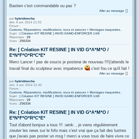
Bastien c'est commandable ou pas ?
Aller au message
par
hybridmecha
dim. 6 avr. 2014 21:52
Forum :
Customs, Réparations, modifications, trucs et astuces + Montages maquettes..
Sujet :
[ Création KIT RESINE ] INVID GAMO-ENFORCER 1/48
Réponses :
29
Vues :
256334
Re: [ Création KIT RESINE ] IN VID G*A*M*O /
E*N*F*O*R*C*E*
Merci Lancer ! pas de soucis je posterai de nouveau !!!!j'attends le
travail final du sculpteur avec impatience
c'est fou ce qu'il fait !
Aller au message
par
hybridmecha
ven. 4 avr. 2014 21:42
Forum :
Customs, Réparations, modifications, trucs et astuces + Montages maquettes..
Sujet :
[ Création KIT RESINE ] INVID GAMO-ENFORCER 1/48
Réponses :
29
Vues :
256334
Re: [ Création KIT RESINE ] IN VID G*A*M*O /
E*N*F*O*R*C*E*
Tout d'abord bonjour a tous !!! :wink: , je viens régulièrement
zieuter les news sur le fofo mais c'est vrai que ça fait des lustres
que j'avais pas poster un msg ! merci a vous tous de faire vivre ce