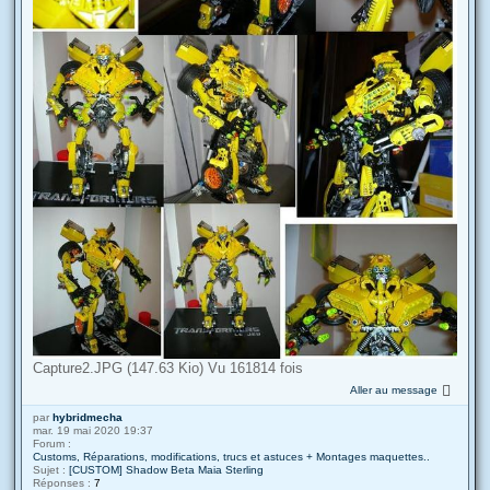
Capture2.JPG (147.63 Kio) Vu 161814 fois
Aller au message
par
hybridmecha
mar. 19 mai 2020 19:37
Forum :
Customs, Réparations, modifications, trucs et astuces + Montages maquettes..
Sujet :
[CUSTOM] Shadow Beta Maia Sterling
Réponses :
7