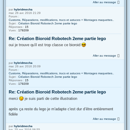
Aller au message
par
hybridmecha
mar. 26 avr. 2016 21:29
Forum :
Customs, Réparations, modifications, trucs et astuces + Montages maquettes..
Sujet :
Création Bioroid Robotech 2eme partie lego
Réponses :
15
Vues :
179209
Re: Création Bioroid Robotech 2eme partie lego
oui je trouve qu'il est trop classe ce bioroid
Aller au message
par
hybridmecha
mar. 26 avr. 2016 20:09
Forum :
Customs, Réparations, modifications, trucs et astuces + Montages maquettes..
Sujet :
Création Bioroid Robotech 2eme partie lego
Réponses :
15
Vues :
179209
Re: Création Bioroid Robotech 2eme partie lego
merci
je suis parti de cette illustration
après ça reste du lego je m'adapte c'est dur d’être entièrement
fidèle
Aller au message
par
hybridmecha
lun. 25 avr. 2016 06:55