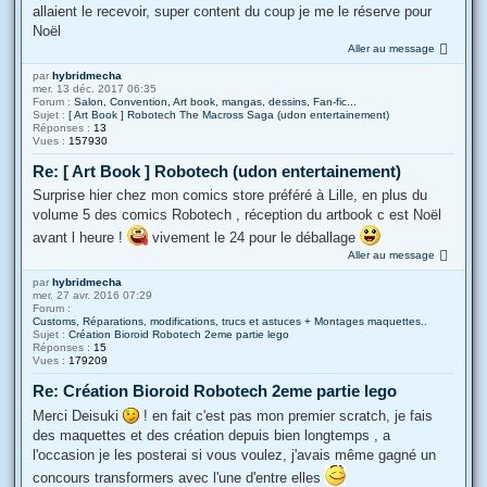
allaient le recevoir, super content du coup je me le réserve pour
Noël
Aller au message
par
hybridmecha
mer. 13 déc. 2017 06:35
Forum :
Salon, Convention, Art book, mangas, dessins, Fan-fic...
Sujet :
[ Art Book ] Robotech The Macross Saga (udon entertainement)
Réponses :
13
Vues :
157930
Re: [ Art Book ] Robotech (udon entertainement)
Surprise hier chez mon comics store préféré à Lille, en plus du
volume 5 des comics Robotech , réception du artbook c est Noël
avant l heure !
vivement le 24 pour le déballage
Aller au message
par
hybridmecha
mer. 27 avr. 2016 07:29
Forum :
Customs, Réparations, modifications, trucs et astuces + Montages maquettes..
Sujet :
Création Bioroid Robotech 2eme partie lego
Réponses :
15
Vues :
179209
Re: Création Bioroid Robotech 2eme partie lego
Merci Deisuki
! en fait c'est pas mon premier scratch, je fais
des maquettes et des création depuis bien longtemps , a
l'occasion je les posterai si vous voulez, j'avais même gagné un
concours transformers avec l'une d'entre elles