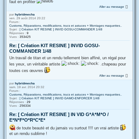
faut en profiter
Aller au message
par
hybridmecha
ven. 29 août 2014 20:22
Forum :
Customs, Réparations, modifications, trucs et astuces + Montages maquettes..
Sujet :
[ Création KIT RESINE ] INVID GOSU-COMMANDER 1/48
Réponses :
9
Vues :
353425
Re: [ Création KIT RESINE ] INVID GOSU-
COMMANDER 1/48
Un travail de titan et un rendu tellement bien affiné, un régal pour
les yeux, un véritable artiste
.chapeau pour
toutes ces œuvres
Aller au message
par
hybridmecha
sam. 19 avr. 2014 20:32
Forum :
Customs, Réparations, modifications, trucs et astuces + Montages maquettes..
Sujet :
[ Création KIT RESINE ] INVID GAMO-ENFORCER 1/48
Réponses :
29
Vues :
256334
Re: [ Création KIT RESINE ] IN VID G*A*M*O /
E*N*F*O*R*C*E*
de toute beauté et du jamais vu surtout !!!! un vrai artiste
et un rendu sublime !