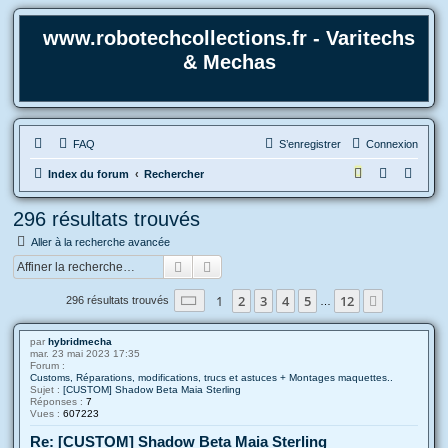
www.robotechcollections.fr - Varitechs
& Mechas
FAQ
S’enregistrer
Connexion
R
Index du forum
Rechercher
e
296 résultats trouvés
c
Aller à la recherche avancée
h
Rechercher
Recherche avancée
e
r
Page
1
sur
12
1
2
3
4
5
12
Suivante
296 résultats trouvés
…
c
h
par
hybridmecha
mar. 23 mai 2023 17:35
e
Forum :
Customs, Réparations, modifications, trucs et astuces + Montages maquettes..
r
Sujet :
[CUSTOM] Shadow Beta Maia Sterling
Réponses :
7
Vues :
607223
Re: [CUSTOM] Shadow Beta Maia Sterling