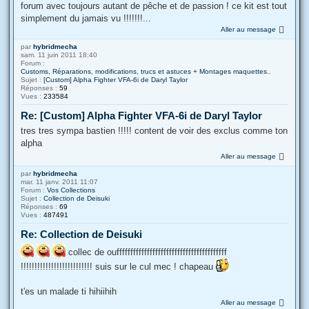
forum avec toujours autant de pêche et de passion ! ce kit est tout
simplement du jamais vu !!!!!!!...
Aller au message
par
hybridmecha
sam. 11 juin 2011 18:40
Forum :
Customs, Réparations, modifications, trucs et astuces + Montages maquettes..
Sujet :
[Custom] Alpha Fighter VFA-6i de Daryl Taylor
Réponses :
59
Vues :
233584
Re: [Custom] Alpha Fighter VFA-6i de Daryl Taylor
tres tres sympa bastien !!!!! content de voir des exclus comme ton
alpha
Aller au message
par
hybridmecha
mar. 11 janv. 2011 11:07
Forum :
Vos Collections
Sujet :
Collection de Deisuki
Réponses :
69
Vues :
487491
Re: Collection de Deisuki
collec de ouffffffffffffffffffffffffffffffffffffffff
!!!!!!!!!!!!!!!!!!!!!!!!!! suis sur le cul mec ! chapeau
t'es un malade ti hihiihih
Aller au message