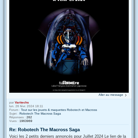
Aller au message
par
Varitechs
lun. 26 févr. 2024 18:11
Forum :
Tout sur les jouets & maquettes Robotech et Macross
Sujet :
Robotech The Macross Saga
Réponses :
262
Vues :
1963969
Re: Robotech The Macross Saga
Voici les 2 petits derniers annoncés pour Juillet 2024 Le lien de la