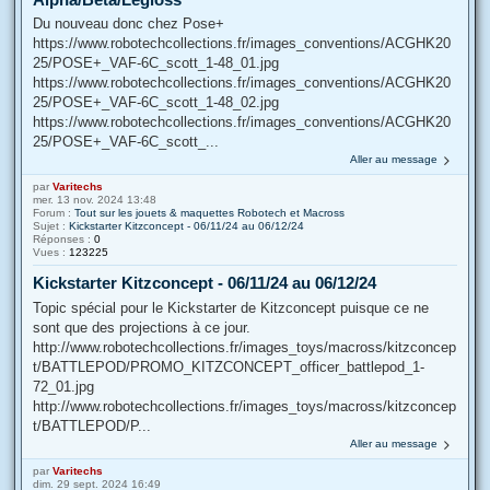
Du nouveau donc chez Pose+
https://www.robotechcollections.fr/images_conventions/ACGHK20
25/POSE+_VAF-6C_scott_1-48_01.jpg
https://www.robotechcollections.fr/images_conventions/ACGHK20
25/POSE+_VAF-6C_scott_1-48_02.jpg
https://www.robotechcollections.fr/images_conventions/ACGHK20
25/POSE+_VAF-6C_scott_...
Aller au message
par
Varitechs
mer. 13 nov. 2024 13:48
Forum :
Tout sur les jouets & maquettes Robotech et Macross
Sujet :
Kickstarter Kitzconcept - 06/11/24 au 06/12/24
Réponses :
0
Vues :
123225
Kickstarter Kitzconcept - 06/11/24 au 06/12/24
Topic spécial pour le Kickstarter de Kitzconcept puisque ce ne
sont que des projections à ce jour.
http://www.robotechcollections.fr/images_toys/macross/kitzconcep
t/BATTLEPOD/PROMO_KITZCONCEPT_officer_battlepod_1-
72_01.jpg
http://www.robotechcollections.fr/images_toys/macross/kitzconcep
t/BATTLEPOD/P...
Aller au message
par
Varitechs
dim. 29 sept. 2024 16:49