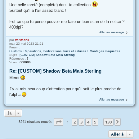
Une belle rareté (complète) dans ta collection
Surtout qu'il a l'air assez blanc !
Est ce que tu pense pouvoir me faire un bon scan de la notice ?
400dpi?
Aller au message
par
Varitechs
mar. 23 mai 2023 21:21
Forum :
Customs, Réparations, modifications, trucs et astuces + Montages maquettes..
Sujet :
[CUSTOM] Shadow Beta Maia Sterling
Réponses :
7
Vues :
608986
Re: [CUSTOM] Shadow Beta Maia Sterling
Merci
J'y ai mis beaucoup d'attention pour qu'il soit le plus proche de
l'alpha
Aller au message
Page
1
sur
130
1
2
3
4
5
130
Suivante
3241 résultats trouvés
…
Aller à