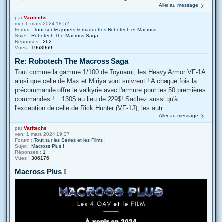
Aller au message
par
Varitechs
mer. 6 mars 2024 18:52
Forum :
Tout sur les jouets & maquettes Robotech et Macross
Sujet :
Robotech The Macross Saga
Réponses :
262
Vues :
1963969
Re: Robotech The Macross Saga
Tout comme la gamme 1/100 de Toynami, les Heavy Armor VF-1A
ainsi que celle de Max et Miriya vont suivrent ! A chaque fois la
précommande offre le valkyrie avec l'armure pour les 50 premières
commandes !... 130$ au lieu de 229$! Sachez aussi qu'à
l'exception de celle de Rick Hunter (VF-1J), les autr...
Aller au message
par
Varitechs
ven. 1 mars 2024 19:37
Forum :
Tout sur les Séries et les Films !
Sujet :
Macross Plus !
Réponses :
1
Vues :
306176
Macross Plus !