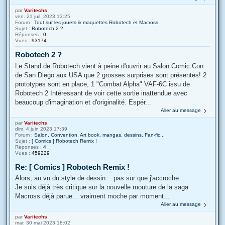
par
Varitechs
ven. 21 juil. 2023 13:25
Forum :
Tout sur les jouets & maquettes Robotech et Macross
Sujet :
Robotech 2 ?
Réponses :
0
Vues :
93174
Robotech 2 ?
Le Stand de Robotech vient à peine d'ouvrir au Salon Comic Con
de San Diego aux USA que 2 grosses surprises sont présentes! 2
prototypes sont en place, 1 "Combat Alpha" VAF-6C issu de
Robotech 2 Intéressant de voir cette sortie inattendue avec
beaucoup d'imagination et d'originalité. Espér...
Aller au message
par
Varitechs
dim. 4 juin 2023 17:39
Forum :
Salon, Convention, Art book, mangas, dessins, Fan-fic...
Sujet :
[ Comics ] Robotech Remix !
Réponses :
4
Vues :
459229
Re: [ Comics ] Robotech Remix !
Alors, au vu du style de dessin... pas sur que j'accroche...
Je suis déjà très critique sur la nouvelle mouture de la saga
Macross déjà parue... vraiment moche par moment...
Aller au message
par
Varitechs
mar. 30 mai 2023 18:02