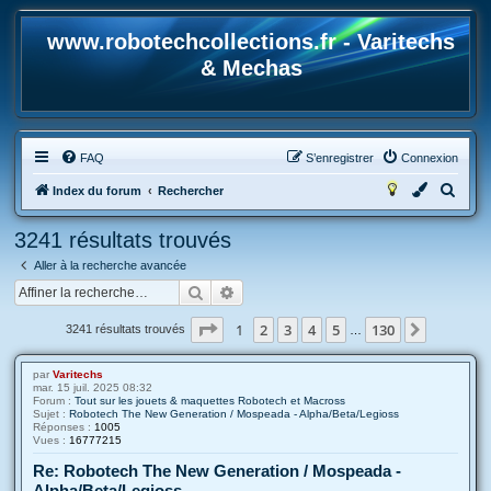
www.robotechcollections.fr - Varitechs
& Mechas
FAQ
S’enregistrer
Connexion
R
Index du forum
Rechercher
e
3241 résultats trouvés
c
Aller à la recherche avancée
h
Rechercher
Recherche avancée
e
r
Page
1
sur
130
1
2
3
4
5
130
Suivante
3241 résultats trouvés
…
c
h
par
Varitechs
mar. 15 juil. 2025 08:32
e
Forum :
Tout sur les jouets & maquettes Robotech et Macross
Sujet :
Robotech The New Generation / Mospeada - Alpha/Beta/Legioss
r
Réponses :
1005
Vues :
16777215
Re: Robotech The New Generation / Mospeada -
Alpha/Beta/Legioss