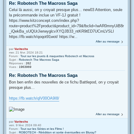
Re: Robotech The Macross Saga
Celui là aussi, on y croyait presque plus... new03 Attention, seule
la précommande inclue un VF-1J gratuit !
https://www.kitzconcept.com/index.php?
route=product%2Fproduct&product_id=79&fbclid=IwAR0mnyUiB8r
_iQekBa_sUQUrJierwyglcvXYQJB33_ntKR9tED7UCmLVSLI
https://fb.watch/qoqot91wot/ https://w...
Aller au message
par
Varitechs
mer. 21 févr. 2024 18:21
Forum :
Tout sur les jouets & maquettes Robotech et Macross
Sujet :
Robotech The Macross Saga
Réponses :
262
Vues :
1963969
Re: Robotech The Macross Saga
Bon ben enfin des nouvelles de ce fichu Battlepod, on y croyait
presque plus...
https://fb.watch/qlV00OA9I8/
Aller au message
par
Varitechs
ven. 9 févr. 2024 09:40
Forum :
Tout sur les Séries et les Films !
Sujet :
ROBOTECH - Réédition et sortie éventuelles en Bluray?