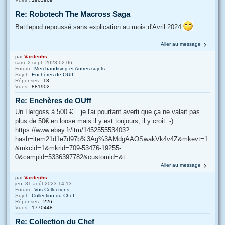
Re: Robotech The Macross Saga
Battlepod repoussé sans explication au mois d'Avril 2024
Aller au message
par
Varitechs
sam. 2 sept. 2023 02:06
Forum :
Merchandising et Autres sujets
Sujet :
Enchères de OUff
Réponses :
13
Vues :
881902
Re: Enchères de OUff
Un Hergoss à 500 €... je l'ai pourtant averti que ça ne valait pas
plus de 50€ en loose mais il y est toujours, il y croit :-)
https://www.ebay.fr/itm/145255553403?
hash=item21d1e7d97b%3Ag%3AMdgAAOSwakVk4v4Z&mkevt=1
&mkcid=1&mkrid=709-53476-19255-
0&campid=5336397782&customid=&t...
Aller au message
par
Varitechs
jeu. 31 août 2023 14:13
Forum :
Vos Collections
Sujet :
Collection du Chef
Réponses :
226
Vues :
1770448
Re: Collection du Chef