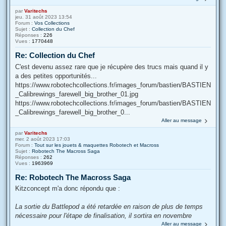
par
Varitechs
jeu. 31 août 2023 13:54
Forum :
Vos Collections
Sujet :
Collection du Chef
Réponses :
226
Vues :
1770448
Re: Collection du Chef
C'est devenu assez rare que je récupère des trucs mais quand il y
a des petites opportunités...
https://www.robotechcollections.fr/images_forum/bastien/BASTIEN
_Calibrewings_farewell_big_brother_01.jpg
https://www.robotechcollections.fr/images_forum/bastien/BASTIEN
_Calibrewings_farewell_big_brother_0...
Aller au message
par
Varitechs
mer. 2 août 2023 17:03
Forum :
Tout sur les jouets & maquettes Robotech et Macross
Sujet :
Robotech The Macross Saga
Réponses :
262
Vues :
1963969
Re: Robotech The Macross Saga
Kitzconcept m'a donc répondu que :
La sortie du Battlepod a été retardée en raison de plus de temps
nécessaire pour l'étape de finalisation, il sortira en novembre
Aller au message