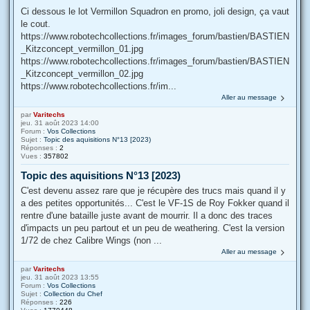
Ci dessous le lot Vermillon Squadron en promo, joli design, ça vaut
le cout.
https://www.robotechcollections.fr/images_forum/bastien/BASTIEN
_Kitzconcept_vermillon_01.jpg
https://www.robotechcollections.fr/images_forum/bastien/BASTIEN
_Kitzconcept_vermillon_02.jpg
https://www.robotechcollections.fr/im...
Aller au message
par
Varitechs
jeu. 31 août 2023 14:00
Forum :
Vos Collections
Sujet :
Topic des aquisitions N°13 [2023)
Réponses :
2
Vues :
357802
Topic des aquisitions N°13 [2023)
C'est devenu assez rare que je récupère des trucs mais quand il y
a des petites opportunités... C'est le VF-1S de Roy Fokker quand il
rentre d'une bataille juste avant de mourrir. Il a donc des traces
d'impacts un peu partout et un peu de weathering. C'est la version
1/72 de chez Calibre Wings (non ...
Aller au message
par
Varitechs
jeu. 31 août 2023 13:55
Forum :
Vos Collections
Sujet :
Collection du Chef
Réponses :
226