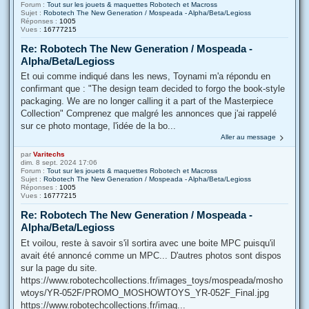
Forum :
Tout sur les jouets & maquettes Robotech et Macross
Sujet :
Robotech The New Generation / Mospeada - Alpha/Beta/Legioss
Réponses :
1005
Vues :
16777215
Re: Robotech The New Generation / Mospeada -
Alpha/Beta/Legioss
Et oui comme indiqué dans les news, Toynami m'a répondu en
confirmant que : "The design team decided to forgo the book-style
packaging. We are no longer calling it a part of the Masterpiece
Collection" Comprenez que malgré les annonces que j'ai rappelé
sur ce photo montage, l'idée de la bo...
Aller au message
par
Varitechs
dim. 8 sept. 2024 17:06
Forum :
Tout sur les jouets & maquettes Robotech et Macross
Sujet :
Robotech The New Generation / Mospeada - Alpha/Beta/Legioss
Réponses :
1005
Vues :
16777215
Re: Robotech The New Generation / Mospeada -
Alpha/Beta/Legioss
Et voilou, reste à savoir s'il sortira avec une boite MPC puisqu'il
avait été annoncé comme un MPC... D'autres photos sont dispos
sur la page du site.
https://www.robotechcollections.fr/images_toys/mospeada/mosho
wtoys/YR-052F/PROMO_MOSHOWTOYS_YR-052F_Final.jpg
https://www.robotechcollections.fr/imag...