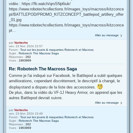
vidéo : https://fb.watch/qroSNp6iuk/
https://www.robotechcollections.fr/images_toys/macross/kitzconce
pt/BATTLEPOD/PROMO_KITZCONCEPT_battlepod_artillery_offer
_01.jpg
https://www.robotechcollections.fr/images_toys/macross/kitzconce
pt...
Aller au message
par
Varitechs
ven. 23 févr. 2024 15:57
Forum :
Tout sur les jouets & maquettes Robotech et Macross
Sujet :
Robotech The Macross Saga
Réponses :
262
Vues :
1963969
Re: Robotech The Macross Saga
Comme je l'ai indiqué sur Facebook, le Battlepod a subit quelques
améliorations, cependant discrètement, le descriptif à changé, le
displaystand a disparu de la liste des accessoires.
De plus, dans la vidéo du VF-1J Heavy Armor, on apprend que les
autres Battlepod devrait suivre.
Aller au message
par
Varitechs
ven. 23 févr. 2024 15:49
Forum :
Tout sur les jouets & maquettes Robotech et Macross
Sujet :
Robotech The Macross Saga
Réponses :
262
Vues :
1963969