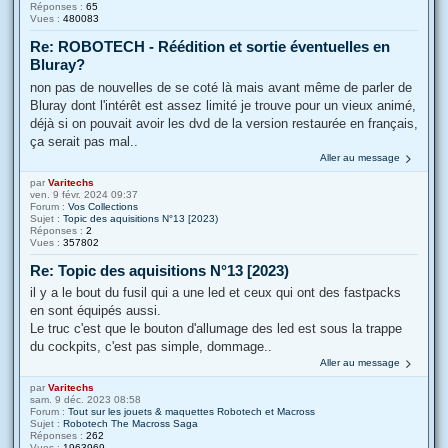
Réponses :
65
Vues :
480083
Re: ROBOTECH - Réédition et sortie éventuelles en
Bluray?
non pas de nouvelles de se coté là mais avant même de parler de
Bluray dont l'intérêt est assez limité je trouve pour un vieux animé,
déjà si on pouvait avoir les dvd de la version restaurée en français,
ça serait pas mal..
Aller au message
par
Varitechs
ven. 9 févr. 2024 09:37
Forum :
Vos Collections
Sujet :
Topic des aquisitions N°13 [2023)
Réponses :
2
Vues :
357802
Re: Topic des aquisitions N°13 [2023)
il y a le bout du fusil qui a une led et ceux qui ont des fastpacks
en sont équipés aussi.
Le truc c'est que le bouton d'allumage des led est sous la trappe
du cockpits, c'est pas simple, dommage..
Aller au message
par
Varitechs
sam. 9 déc. 2023 08:58
Forum :
Tout sur les jouets & maquettes Robotech et Macross
Sujet :
Robotech The Macross Saga
Réponses :
262
Vues :
1963969