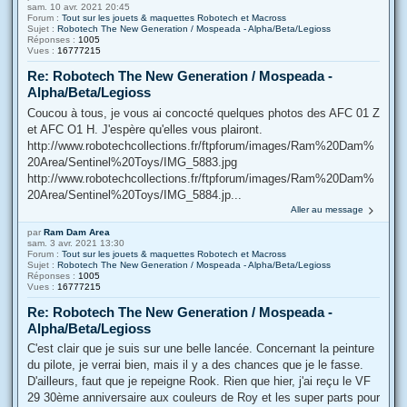
sam. 10 avr. 2021 20:45
Forum :
Tout sur les jouets & maquettes Robotech et Macross
Sujet :
Robotech The New Generation / Mospeada - Alpha/Beta/Legioss
Réponses :
1005
Vues :
16777215
Re: Robotech The New Generation / Mospeada -
Alpha/Beta/Legioss
Coucou à tous, je vous ai concocté quelques photos des AFC 01 Z
et AFC O1 H. J'espère qu'elles vous plairont.
http://www.robotechcollections.fr/ftpforum/images/Ram%20Dam%
20Area/Sentinel%20Toys/IMG_5883.jpg
http://www.robotechcollections.fr/ftpforum/images/Ram%20Dam%
20Area/Sentinel%20Toys/IMG_5884.jp...
Aller au message
par
Ram Dam Area
sam. 3 avr. 2021 13:30
Forum :
Tout sur les jouets & maquettes Robotech et Macross
Sujet :
Robotech The New Generation / Mospeada - Alpha/Beta/Legioss
Réponses :
1005
Vues :
16777215
Re: Robotech The New Generation / Mospeada -
Alpha/Beta/Legioss
C'est clair que je suis sur une belle lancée. Concernant la peinture
du pilote, je verrai bien, mais il y a des chances que je le fasse.
D'ailleurs, faut que je repeigne Rook. Rien que hier, j'ai reçu le VF
29 30ème anniversaire aux couleurs de Roy et les super parts pour