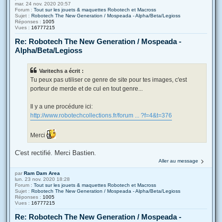
mar. 24 nov. 2020 20:57
Forum :
Tout sur les jouets & maquettes Robotech et Macross
Sujet :
Robotech The New Generation / Mospeada - Alpha/Beta/Legioss
Réponses :
1005
Vues :
16777215
Re: Robotech The New Generation / Mospeada -
Alpha/Beta/Legioss
Varitechs a écrit :
Tu peux pas utiliser ce genre de site pour tes images, c'est
porteur de merde et de cul en tout genre...
Il y a une procédure ici:
http://www.robotechcollections.fr/forum ... ?f=4&t=376
Merci
C'est rectifié. Merci Bastien.
Aller au message
par
Ram Dam Area
lun. 23 nov. 2020 18:28
Forum :
Tout sur les jouets & maquettes Robotech et Macross
Sujet :
Robotech The New Generation / Mospeada - Alpha/Beta/Legioss
Réponses :
1005
Vues :
16777215
Re: Robotech The New Generation / Mospeada -