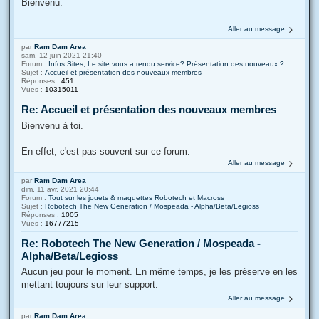
Bienvenu.
Aller au message
par
Ram Dam Area
sam. 12 juin 2021 21:40
Forum :
Infos Sites, Le site vous a rendu service? Présentation des nouveaux ?
Sujet :
Accueil et présentation des nouveaux membres
Réponses :
451
Vues :
10315011
Re: Accueil et présentation des nouveaux membres
Bienvenu à toi.
En effet, c'est pas souvent sur ce forum.
Aller au message
par
Ram Dam Area
dim. 11 avr. 2021 20:44
Forum :
Tout sur les jouets & maquettes Robotech et Macross
Sujet :
Robotech The New Generation / Mospeada - Alpha/Beta/Legioss
Réponses :
1005
Vues :
16777215
Re: Robotech The New Generation / Mospeada -
Alpha/Beta/Legioss
Aucun jeu pour le moment. En même temps, je les préserve en les
mettant toujours sur leur support.
Aller au message
par
Ram Dam Area