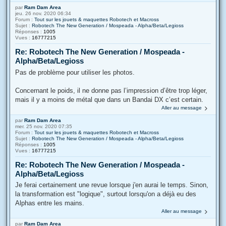
par
Ram Dam Area
jeu. 26 nov. 2020 06:34
Forum :
Tout sur les jouets & maquettes Robotech et Macross
Sujet :
Robotech The New Generation / Mospeada - Alpha/Beta/Legioss
Réponses :
1005
Vues :
16777215
Re: Robotech The New Generation / Mospeada -
Alpha/Beta/Legioss
Pas de problème pour utiliser les photos.
Concernant le poids, il ne donne pas l’impression d’être trop léger,
mais il y a moins de métal que dans un Bandai DX c’est certain.
Aller au message
par
Ram Dam Area
mer. 25 nov. 2020 07:35
Forum :
Tout sur les jouets & maquettes Robotech et Macross
Sujet :
Robotech The New Generation / Mospeada - Alpha/Beta/Legioss
Réponses :
1005
Vues :
16777215
Re: Robotech The New Generation / Mospeada -
Alpha/Beta/Legioss
Je ferai certainement une revue lorsque j'en aurai le temps. Sinon,
la transformation est "logique", surtout lorsqu'on a déjà eu des
Alphas entre les mains.
Aller au message
par
Ram Dam Area