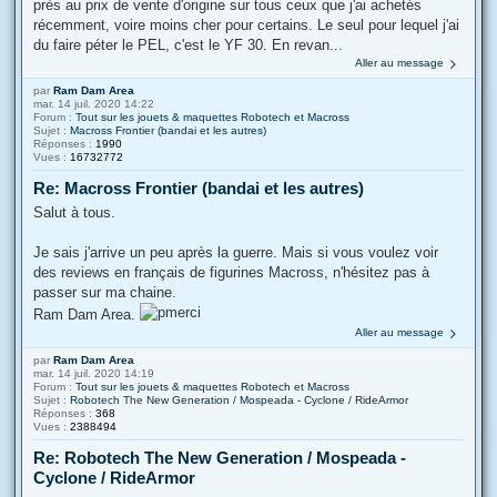
près au prix de vente d'origine sur tous ceux que j'ai achetés
récemment, voire moins cher pour certains. Le seul pour lequel j'ai
du faire péter le PEL, c'est le YF 30. En revan...
Aller au message
par
Ram Dam Area
mar. 14 juil. 2020 14:22
Forum :
Tout sur les jouets & maquettes Robotech et Macross
Sujet :
Macross Frontier (bandai et les autres)
Réponses :
1990
Vues :
16732772
Re: Macross Frontier (bandai et les autres)
Salut à tous.
Je sais j'arrive un peu après la guerre. Mais si vous voulez voir
des reviews en français de figurines Macross, n'hésitez pas à
passer sur ma chaine.
Ram Dam Area.
Aller au message
par
Ram Dam Area
mar. 14 juil. 2020 14:19
Forum :
Tout sur les jouets & maquettes Robotech et Macross
Sujet :
Robotech The New Generation / Mospeada - Cyclone / RideArmor
Réponses :
368
Vues :
2388494
Re: Robotech The New Generation / Mospeada -
Cyclone / RideArmor