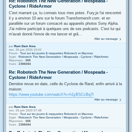
Re: Robotech The New Generation / Mospeada -
Cyclone / RideArmor
C'est marrant ça, tu connais tous mes potes. Fury,je l'ai rencontré
il y a environ 10 ans sur le forum Transformersfr.com. et en
parallèle sur un forum consacré au appareils photos Sony Alpha.
J'ai même participé à quelques uns de ses podcasts. C'est lui qui
m'avait donné l'envie de me lancer et grâ...
Aller au message
par
Ram Dam Area
ven. 26 juin 2020 15:02
Forum :
Tout sur les jouets & maquettes Robotech et Macross
Sujet :
Robotech The New Generation / Mospeada - Cyclone / RideArmor
Réponses :
368
Vues :
2388494
Re: Robotech The New Generation / Mospeada -
Cyclone / RideArmor
Dernière revue en date, celle du Cyclone de Rand, enfin arrivé à la
maison.
https://www.youtube.com/watch?v=h1yBSCcBq7I
Aller au message
par
Ram Dam Area
ven. 26 juin 2020 07:48
Forum :
Tout sur les jouets & maquettes Robotech et Macross
Sujet :
Robotech The New Generation / Mospeada - Cyclone / RideArmor
Réponses :
368
Vues :
2388494