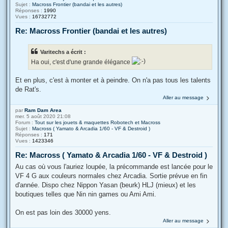
Sujet :
Macross Frontier (bandai et les autres)
Réponses :
1990
Vues :
16732772
Re: Macross Frontier (bandai et les autres)
Varitechs a écrit :
Ha oui, c'est d'une grande élégance
Et en plus, c'est à monter et à peindre. On n'a pas tous les talents
de Rat's.
Aller au message
par
Ram Dam Area
mer. 5 août 2020 21:08
Forum :
Tout sur les jouets & maquettes Robotech et Macross
Sujet :
Macross ( Yamato & Arcadia 1/60 - VF & Destroid )
Réponses :
171
Vues :
1423346
Re: Macross ( Yamato & Arcadia 1/60 - VF & Destroid )
Au cas où vous l'auriez loupée, la précommande est lancée pour le
VF 4 G aux couleurs normales chez Arcadia. Sortie prévue en fin
d'année. Dispo chez Nippon Yasan (beurk) HLJ (mieux) et les
boutiques telles que Nin nin games ou Ami Ami.
On est pas loin des 30000 yens.
Aller au message