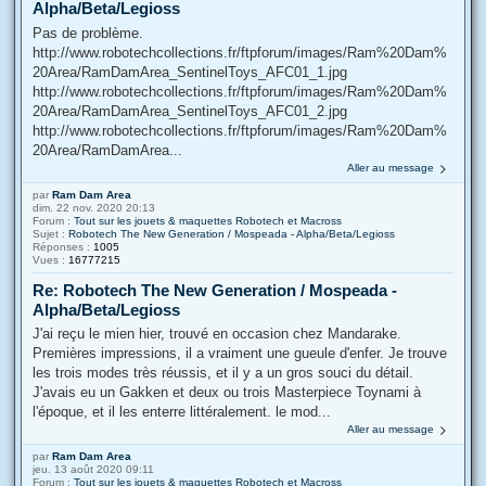
Alpha/Beta/Legioss
Pas de problème.
http://www.robotechcollections.fr/ftpforum/images/Ram%20Dam%
20Area/RamDamArea_SentinelToys_AFC01_1.jpg
http://www.robotechcollections.fr/ftpforum/images/Ram%20Dam%
20Area/RamDamArea_SentinelToys_AFC01_2.jpg
http://www.robotechcollections.fr/ftpforum/images/Ram%20Dam%
20Area/RamDamArea...
Aller au message
par
Ram Dam Area
dim. 22 nov. 2020 20:13
Forum :
Tout sur les jouets & maquettes Robotech et Macross
Sujet :
Robotech The New Generation / Mospeada - Alpha/Beta/Legioss
Réponses :
1005
Vues :
16777215
Re: Robotech The New Generation / Mospeada -
Alpha/Beta/Legioss
J'ai reçu le mien hier, trouvé en occasion chez Mandarake.
Premières impressions, il a vraiment une gueule d'enfer. Je trouve
les trois modes très réussis, et il y a un gros souci du détail.
J'avais eu un Gakken et deux ou trois Masterpiece Toynami à
l'époque, et il les enterre littéralement. le mod...
Aller au message
par
Ram Dam Area
jeu. 13 août 2020 09:11
Forum :
Tout sur les jouets & maquettes Robotech et Macross