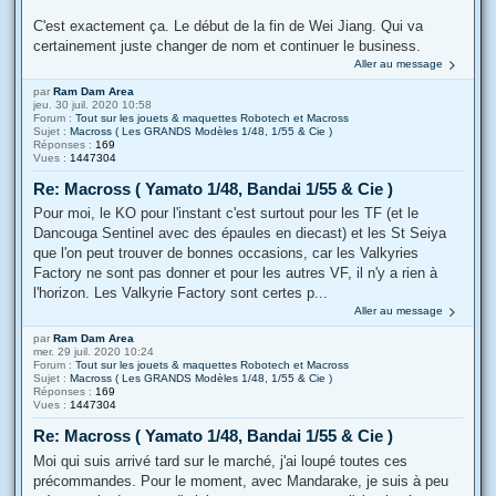
C'est exactement ça. Le début de la fin de Wei Jiang. Qui va
certainement juste changer de nom et continuer le business.
Aller au message
par
Ram Dam Area
jeu. 30 juil. 2020 10:58
Forum :
Tout sur les jouets & maquettes Robotech et Macross
Sujet :
Macross ( Les GRANDS Modèles 1/48, 1/55 & Cie )
Réponses :
169
Vues :
1447304
Re: Macross ( Yamato 1/48, Bandai 1/55 & Cie )
Pour moi, le KO pour l'instant c'est surtout pour les TF (et le
Dancouga Sentinel avec des épaules en diecast) et les St Seiya
que l'on peut trouver de bonnes occasions, car les Valkyries
Factory ne sont pas donner et pour les autres VF, il n'y a rien à
l'horizon. Les Valkyrie Factory sont certes p...
Aller au message
par
Ram Dam Area
mer. 29 juil. 2020 10:24
Forum :
Tout sur les jouets & maquettes Robotech et Macross
Sujet :
Macross ( Les GRANDS Modèles 1/48, 1/55 & Cie )
Réponses :
169
Vues :
1447304
Re: Macross ( Yamato 1/48, Bandai 1/55 & Cie )
Moi qui suis arrivé tard sur le marché, j'ai loupé toutes ces
précommandes. Pour le moment, avec Mandarake, je suis à peu