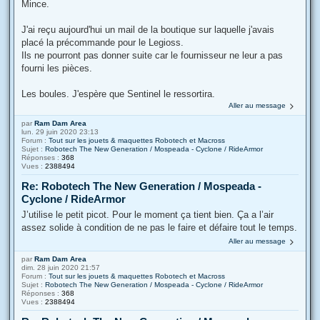
Mince.
J'ai reçu aujourd'hui un mail de la boutique sur laquelle j'avais
placé la précommande pour le Legioss.
Ils ne pourront pas donner suite car le fournisseur ne leur a pas
fourni les pièces.
Les boules. J'espère que Sentinel le ressortira.
Aller au message
par
Ram Dam Area
lun. 29 juin 2020 23:13
Forum :
Tout sur les jouets & maquettes Robotech et Macross
Sujet :
Robotech The New Generation / Mospeada - Cyclone / RideArmor
Réponses :
368
Vues :
2388494
Re: Robotech The New Generation / Mospeada -
Cyclone / RideArmor
J’utilise le petit picot. Pour le moment ça tient bien. Ça a l’air
assez solide à condition de ne pas le faire et défaire tout le temps.
Aller au message
par
Ram Dam Area
dim. 28 juin 2020 21:57
Forum :
Tout sur les jouets & maquettes Robotech et Macross
Sujet :
Robotech The New Generation / Mospeada - Cyclone / RideArmor
Réponses :
368
Vues :
2388494