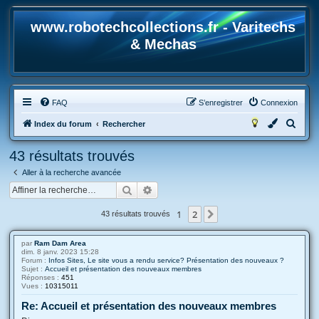
www.robotechcollections.fr - Varitechs
& Mechas
FAQ
S’enregistrer
Connexion
R
Index du forum
Rechercher
e
43 résultats trouvés
c
Aller à la recherche avancée
h
Rechercher
Recherche avancée
e
r
1
2
Suivante
43 résultats trouvés
c
h
par
Ram Dam Area
dim. 8 janv. 2023 15:28
e
Forum :
Infos Sites, Le site vous a rendu service? Présentation des nouveaux ?
Sujet :
Accueil et présentation des nouveaux membres
r
Réponses :
451
Vues :
10315011
Re: Accueil et présentation des nouveaux membres