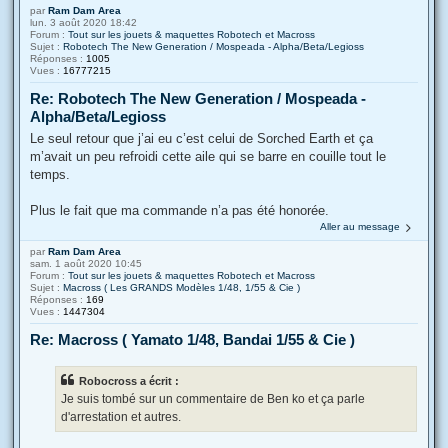
par
Ram Dam Area
lun. 3 août 2020 18:42
Forum :
Tout sur les jouets & maquettes Robotech et Macross
Sujet :
Robotech The New Generation / Mospeada - Alpha/Beta/Legioss
Réponses :
1005
Vues :
16777215
Re: Robotech The New Generation / Mospeada -
Alpha/Beta/Legioss
Le seul retour que j’ai eu c’est celui de Sorched Earth et ça
m’avait un peu refroidi cette aile qui se barre en couille tout le
temps.
Plus le fait que ma commande n’a pas été honorée.
Aller au message
par
Ram Dam Area
sam. 1 août 2020 10:45
Forum :
Tout sur les jouets & maquettes Robotech et Macross
Sujet :
Macross ( Les GRANDS Modèles 1/48, 1/55 & Cie )
Réponses :
169
Vues :
1447304
Re: Macross ( Yamato 1/48, Bandai 1/55 & Cie )
Robocross a écrit :
Je suis tombé sur un commentaire de Ben ko et ça parle
d'arrestation et autres.