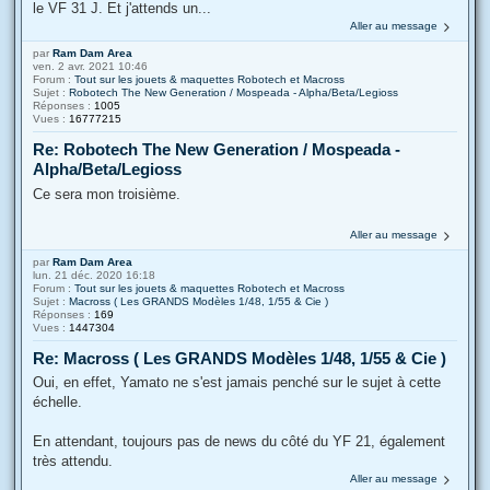
le VF 31 J. Et j'attends un...
Aller au message
par
Ram Dam Area
ven. 2 avr. 2021 10:46
Forum :
Tout sur les jouets & maquettes Robotech et Macross
Sujet :
Robotech The New Generation / Mospeada - Alpha/Beta/Legioss
Réponses :
1005
Vues :
16777215
Re: Robotech The New Generation / Mospeada -
Alpha/Beta/Legioss
Ce sera mon troisième.
Aller au message
par
Ram Dam Area
lun. 21 déc. 2020 16:18
Forum :
Tout sur les jouets & maquettes Robotech et Macross
Sujet :
Macross ( Les GRANDS Modèles 1/48, 1/55 & Cie )
Réponses :
169
Vues :
1447304
Re: Macross ( Les GRANDS Modèles 1/48, 1/55 & Cie )
Oui, en effet, Yamato ne s'est jamais penché sur le sujet à cette
échelle.
En attendant, toujours pas de news du côté du YF 21, également
très attendu.
Aller au message