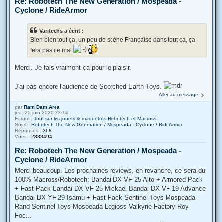
Re: Robotech The New Generation / Mospeada -
Cyclone / RideArmor
Varitechs a écrit :
Bien bien tout ça, un peu de scène Française dans tout ça, ça
fera pas de mal
Merci. Je fais vraiment ça pour le plaisir.
J'ai pas encore l'audience de Scorched Earth Toys.
Aller au message
par
Ram Dam Area
jeu. 25 juin 2020 23:14
Forum :
Tout sur les jouets & maquettes Robotech et Macross
Sujet :
Robotech The New Generation / Mospeada - Cyclone / RideArmor
Réponses :
368
Vues :
2388494
Re: Robotech The New Generation / Mospeada -
Cyclone / RideArmor
Merci beaucoup. Les prochaines reviews, en revanche, ce sera du
100% Macross/Robotech: Bandai DX VF 25 Alto + Armored Pack
+ Fast Pack Bandai DX VF 25 Mickael Bandai DX VF 19 Advance
Bandai DX YF 29 Isamu + Fast Pack Sentinel Toys Mospeada
Rand Sentinel Toys Mospeada Legioss Valkyrie Factory Roy
Foc...