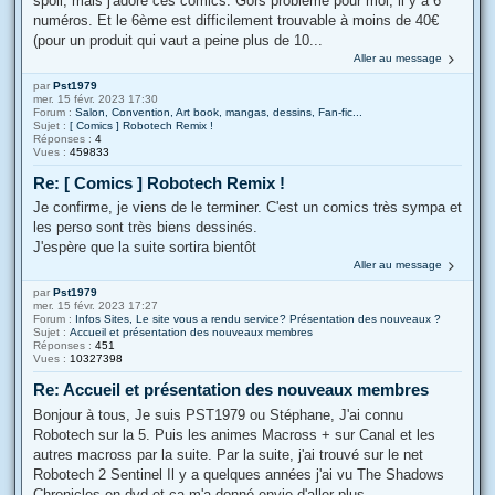
spoil, mais j'adore ces comics. Gors probleme pour moi, il y a 6
numéros. Et le 6ème est difficilement trouvable à moins de 40€
(pour un produit qui vaut a peine plus de 10...
Aller au message
par
Pst1979
mer. 15 févr. 2023 17:30
Forum :
Salon, Convention, Art book, mangas, dessins, Fan-fic...
Sujet :
[ Comics ] Robotech Remix !
Réponses :
4
Vues :
459833
Re: [ Comics ] Robotech Remix !
Je confirme, je viens de le terminer. C'est un comics très sympa et
les perso sont très biens dessinés.
J'espère que la suite sortira bientôt
Aller au message
par
Pst1979
mer. 15 févr. 2023 17:27
Forum :
Infos Sites, Le site vous a rendu service? Présentation des nouveaux ?
Sujet :
Accueil et présentation des nouveaux membres
Réponses :
451
Vues :
10327398
Re: Accueil et présentation des nouveaux membres
Bonjour à tous, Je suis PST1979 ou Stéphane, J'ai connu
Robotech sur la 5. Puis les animes Macross + sur Canal et les
autres macross par la suite. Par la suite, j'ai trouvé sur le net
Robotech 2 Sentinel Il y a quelques années j'ai vu The Shadows
Chronicles en dvd et ça m'a donné envie d'aller plus ...