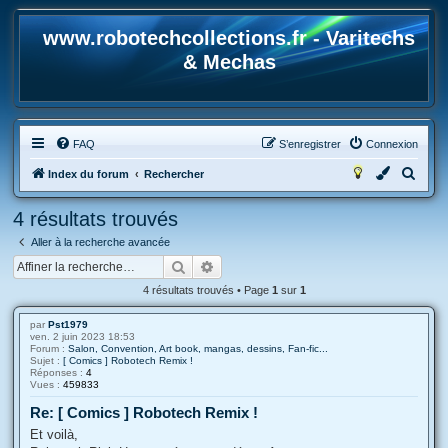
www.robotechcollections.fr - Varitechs
& Mechas
FAQ
S’enregistrer
Connexion
R
Index du forum
Rechercher
e
4 résultats trouvés
c
Aller à la recherche avancée
h
Rechercher
Recherche avancée
e
4 résultats trouvés • Page
1
sur
1
r
c
par
Pst1979
ven. 2 juin 2023 18:53
h
Forum :
Salon, Convention, Art book, mangas, dessins, Fan-fic...
Sujet :
[ Comics ] Robotech Remix !
e
Réponses :
4
Vues :
459833
r
Re: [ Comics ] Robotech Remix !
Et voilà,