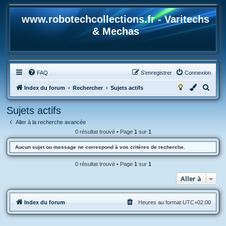
www.robotechcollections.fr - Varitechs
& Mechas
FAQ
S’enregistrer
Connexion
R
Index du forum
Rechercher
Sujets actifs
e
Sujets actifs
c
Aller à la recherche avancée
h
0 résultat trouvé • Page
1
sur
1
e
Aucun sujet ou message ne correspond à vos critères de recherche.
r
c
0 résultat trouvé • Page
1
sur
1
h
Aller à
e
r
Index du forum
Heures au format
UTC+02:00