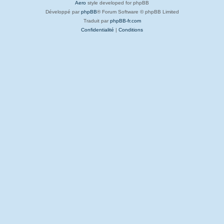
Aero
style developed for phpBB
Développé par
phpBB
® Forum Software © phpBB Limited
Traduit par
phpBB-fr.com
Confidentialité
|
Conditions