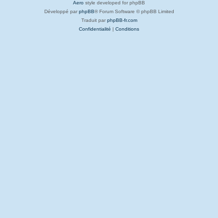
Aero
style developed for phpBB
Développé par
phpBB
® Forum Software © phpBB Limited
Traduit par
phpBB-fr.com
Confidentialité
|
Conditions