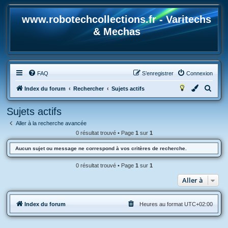
www.robotechcollections.fr - Varitechs
& Mechas
FAQ
S’enregistrer
Connexion
R
Index du forum
Rechercher
Sujets actifs
e
Sujets actifs
c
Aller à la recherche avancée
h
0 résultat trouvé • Page
1
sur
1
e
Aucun sujet ou message ne correspond à vos critères de recherche.
r
c
0 résultat trouvé • Page
1
sur
1
h
Aller à
e
r
Index du forum
Heures au format
UTC+02:00