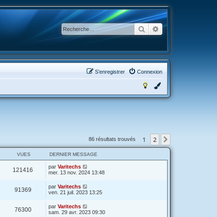
Rechercher
Recherche avancée
S’enregistrer
Connexion
1
2
Suivante
86 résultats trouvés
VUES
DERNIER MESSAGE
par
Varitechs
121416
mer. 13 nov. 2024 13:48
par
Varitechs
91369
ven. 21 juil. 2023 13:25
par
Varitechs
76300
sam. 29 avr. 2023 09:30