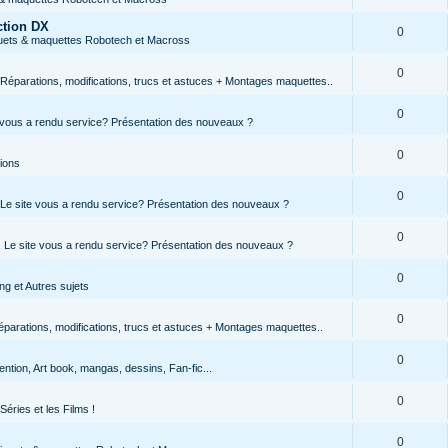
ction DX
0
jouets & maquettes Robotech et Macross
0
Réparations, modifications, trucs et astuces + Montages maquettes..
0
te vous a rendu service? Présentation des nouveaux ?
0
tions
0
, Le site vous a rendu service? Présentation des nouveaux ?
0
s, Le site vous a rendu service? Présentation des nouveaux ?
0
g et Autres sujets
0
parations, modifications, trucs et astuces + Montages maquettes..
0
ntion, Art book, mangas, dessins, Fan-fic...
0
Séries et les Films !
0