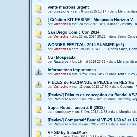
vente macross urgent
par
christophe
»
sam. 6 juin 2015 18:17
» dans
Merchandisin
[ Création KIT RESINE ] Mospeada Horizon V
par
Varitechs
»
mer. 20 mai 2015 10:02
» dans
Customs, Rép
San Diego Comic Con 2014
par
Varitechs
»
dim. 27 juil. 2014 20:21
» dans
Salon, Conven
WONDER FESTIVAL 2014 SUMMER (été)
par
Varitechs
»
sam. 28 juin 2014 15:21
» dans
Salon, Conve
CGI Mospeada
par
Ratatarse
»
lun. 19 mai 2014 23:53
» dans
Merchandising
Informations importantes
par
Varitechs
»
dim. 9 févr. 2014 14:38
» dans
Tout sur les
PIECES de RECHANGE & PIECES en RESINE
par
Varitechs
»
mar. 11 sept. 2012 17:50
» dans
Customs, R
[Review] Défauts de conception du Bandai VF-2
par
Ratatarse
»
mar. 1 mai 2012 16:19
» dans
Customs, Répa
Super Robot Taisen Z II (2012)
par
hectopussy
»
lun. 6 févr. 2012 13:35
» dans
Merchandisi
[Review] Comparatif Bandai VF-25 1/60 v2 et 1/7
par
Ratatarse
»
dim. 29 janv. 2012 23:11
» dans
Tout sur le
VF SD by SelectMark
par
Fury
»
mar. 7 juin 2011 12:31
» dans
Tout sur les jouet