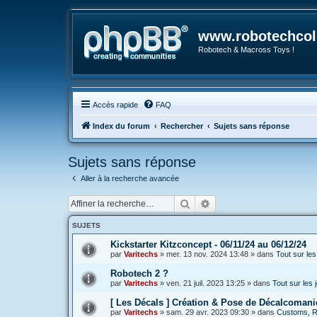
www.robotechcoll
Robotech & Macross Toys !
Accès rapide
FAQ
Index du forum
Rechercher
Sujets sans réponse
Sujets sans réponse
Aller à la recherche avancée
Rechercher
Recherche avancée
SUJETS
Kickstarter Kitzconcept - 06/11/24 au 06/12/24
par
Varitechs
»
mer. 13 nov. 2024 13:48
» dans
Tout sur le
Robotech 2 ?
par
Varitechs
»
ven. 21 juil. 2023 13:25
» dans
Tout sur les
[ Les Décals ] Création & Pose de Décalcomani
par
Varitechs
»
sam. 29 avr. 2023 09:30
» dans
Customs, Ré