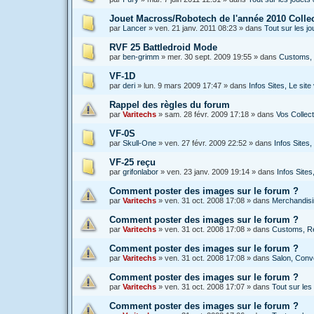
Jouet Macross/Robotech de l'année 2010 Colle
par
Lancer
»
ven. 21 janv. 2011 08:23
» dans
Tout sur les 
RVF 25 Battledroid Mode
par
ben-grimm
»
mer. 30 sept. 2009 19:55
» dans
Customs, 
VF-1D
par
deri
»
lun. 9 mars 2009 17:47
» dans
Infos Sites, Le si
Rappel des règles du forum
par
Varitechs
»
sam. 28 févr. 2009 17:18
» dans
Vos Collec
VF-0S
par
Skull-One
»
ven. 27 févr. 2009 22:52
» dans
Infos Sites
VF-25 reçu
par
grifonlabor
»
ven. 23 janv. 2009 19:14
» dans
Infos Site
Comment poster des images sur le forum ?
par
Varitechs
»
ven. 31 oct. 2008 17:08
» dans
Merchandisin
Comment poster des images sur le forum ?
par
Varitechs
»
ven. 31 oct. 2008 17:08
» dans
Customs, Ré
Comment poster des images sur le forum ?
par
Varitechs
»
ven. 31 oct. 2008 17:08
» dans
Salon, Conve
Comment poster des images sur le forum ?
par
Varitechs
»
ven. 31 oct. 2008 17:07
» dans
Tout sur les 
Comment poster des images sur le forum ?