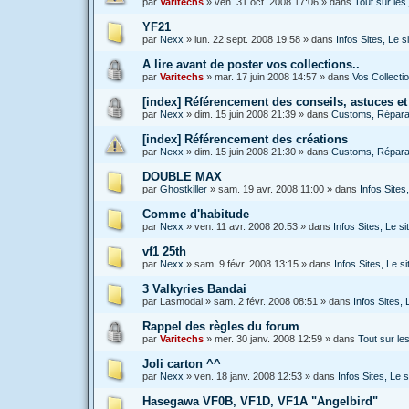
par
Varitechs
»
ven. 31 oct. 2008 17:06
» dans
Tout sur le
YF21
par
Nexx
»
lun. 22 sept. 2008 19:58
» dans
Infos Sites, Le 
A lire avant de poster vos collections..
par
Varitechs
»
mar. 17 juin 2008 14:57
» dans
Vos Collecti
[index] Référencement des conseils, astuces et
par
Nexx
»
dim. 15 juin 2008 21:39
» dans
Customs, Réparat
[index] Référencement des créations
par
Nexx
»
dim. 15 juin 2008 21:30
» dans
Customs, Réparat
DOUBLE MAX
par
Ghostkiller
»
sam. 19 avr. 2008 11:00
» dans
Infos Site
Comme d'habitude
par
Nexx
»
ven. 11 avr. 2008 20:53
» dans
Infos Sites, Le 
vf1 25th
par
Nexx
»
sam. 9 févr. 2008 13:15
» dans
Infos Sites, Le 
3 Valkyries Bandai
par
Lasmodai
»
sam. 2 févr. 2008 08:51
» dans
Infos Sites,
Rappel des règles du forum
par
Varitechs
»
mer. 30 janv. 2008 12:59
» dans
Tout sur l
Joli carton ^^
par
Nexx
»
ven. 18 janv. 2008 12:53
» dans
Infos Sites, Le
Hasegawa VF0B, VF1D, VF1A "Angelbird"