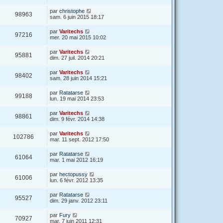
par
christophe
98963
sam. 6 juin 2015 18:17
par
Varitechs
97216
mer. 20 mai 2015 10:02
par
Varitechs
95881
dim. 27 juil. 2014 20:21
par
Varitechs
98402
sam. 28 juin 2014 15:21
par
Ratatarse
99188
lun. 19 mai 2014 23:53
par
Varitechs
98861
dim. 9 févr. 2014 14:38
par
Varitechs
102786
mar. 11 sept. 2012 17:50
par
Ratatarse
61064
mar. 1 mai 2012 16:19
par
hectopussy
61006
lun. 6 févr. 2012 13:35
par
Ratatarse
95527
dim. 29 janv. 2012 23:11
par
Fury
70927
mar. 7 juin 2011 12:31