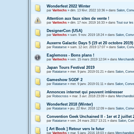
Wonderfest 2022 Winter
par
Varitechs
»
dim. 13 févr. 2022 10:36
» dans
Salon, Conv
Attention aux faux sites de vente !
par
Varitechs
»
dim. 17 nov. 2019 16:33
» dans
Tout sur le
DesignerCon (USA)
par
Varitechs
»
sam. 9 nov. 2019 18:24
» dans
Salon, Conve
Auxerre Galactic Days 5 (19 et 20 octobre 2019)
par
Ratatarse
»
sam. 12 oct. 2019 17:07
» dans
Salon, Conv
Eaglemoss - Bons plans !
par
Varitechs
»
ven. 15 mars 2019 12:04
» dans
Merchandis
Japan Tours Festival 2019
par
Ratatarse
»
mer. 9 janv. 2019 01:21
» dans
Salon, Conve
Gameshow SGDF 2
par
Ratatarse
»
mer. 9 janv. 2019 01:11
» dans
Salon, Conve
Annonces internet qui peuvent intéresser
par
Robocross
»
mar. 3 avr. 2018 23:09
» dans
Merchandisin
Wonderfest 2018 (Winter)
par
Ratatarse
»
jeu. 22 févr. 2018 12:09
» dans
Salon, Conve
Convention Geek Unchained II - 1er et 2 juillet 2
par
Ratatarse
»
ven. 24 mars 2017 13:21
» dans
Salon, Con
[ Art Book ] Retour vers le futur
par
Varitechs
»
mar. 5 janv. 2016 18:03
» dans
Merchandisin