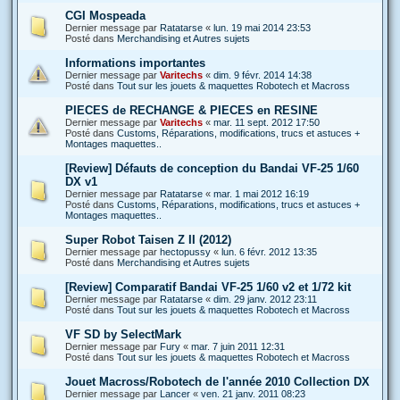
CGI Mospeada
Dernier message par
Ratatarse
«
lun. 19 mai 2014 23:53
Posté dans
Merchandising et Autres sujets
Informations importantes
Dernier message par
Varitechs
«
dim. 9 févr. 2014 14:38
Posté dans
Tout sur les jouets & maquettes Robotech et Macross
PIECES de RECHANGE & PIECES en RESINE
Dernier message par
Varitechs
«
mar. 11 sept. 2012 17:50
Posté dans
Customs, Réparations, modifications, trucs et astuces +
Montages maquettes..
[Review] Défauts de conception du Bandai VF-25 1/60
DX v1
Dernier message par
Ratatarse
«
mar. 1 mai 2012 16:19
Posté dans
Customs, Réparations, modifications, trucs et astuces +
Montages maquettes..
Super Robot Taisen Z II (2012)
Dernier message par
hectopussy
«
lun. 6 févr. 2012 13:35
Posté dans
Merchandising et Autres sujets
[Review] Comparatif Bandai VF-25 1/60 v2 et 1/72 kit
Dernier message par
Ratatarse
«
dim. 29 janv. 2012 23:11
Posté dans
Tout sur les jouets & maquettes Robotech et Macross
VF SD by SelectMark
Dernier message par
Fury
«
mar. 7 juin 2011 12:31
Posté dans
Tout sur les jouets & maquettes Robotech et Macross
Jouet Macross/Robotech de l'année 2010 Collection DX
Dernier message par
Lancer
«
ven. 21 janv. 2011 08:23