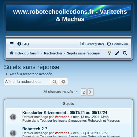
www.robotechcollections.fr - Varitechs
& Mechas
FAQ
S’enregistrer
Connexion
R
Index du forum
Rechercher
Sujets sans réponse
e
Sujets sans réponse
c
Aller à la recherche avancée
h
Rechercher
Recherche avancée
e
r
1
2
Suivante
86 résultats trouvés
c
Sujets
h
e
Kickstarter Kitzconcept - 06/11/24 au 06/12/24
Dernier message par
Varitechs
«
mer. 13 nov. 2024 13:48
r
Posté dans
Tout sur les jouets & maquettes Robotech et Macross
Robotech 2 ?
Dernier message par
Varitechs
«
ven. 21 juil. 2023 13:25
Posté dans
Tout sur les jouets & maquettes Robotech et Macross