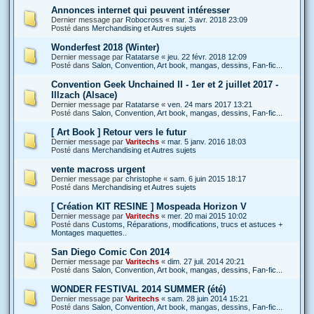
Annonces internet qui peuvent intéresser
Dernier message par
Robocross
«
mar. 3 avr. 2018 23:09
Posté dans
Merchandising et Autres sujets
Wonderfest 2018 (Winter)
Dernier message par
Ratatarse
«
jeu. 22 févr. 2018 12:09
Posté dans
Salon, Convention, Art book, mangas, dessins, Fan-fic...
Convention Geek Unchained II - 1er et 2 juillet 2017 -
Illzach (Alsace)
Dernier message par
Ratatarse
«
ven. 24 mars 2017 13:21
Posté dans
Salon, Convention, Art book, mangas, dessins, Fan-fic...
[ Art Book ] Retour vers le futur
Dernier message par
Varitechs
«
mar. 5 janv. 2016 18:03
Posté dans
Merchandising et Autres sujets
vente macross urgent
Dernier message par
christophe
«
sam. 6 juin 2015 18:17
Posté dans
Merchandising et Autres sujets
[ Création KIT RESINE ] Mospeada Horizon V
Dernier message par
Varitechs
«
mer. 20 mai 2015 10:02
Posté dans
Customs, Réparations, modifications, trucs et astuces +
Montages maquettes..
San Diego Comic Con 2014
Dernier message par
Varitechs
«
dim. 27 juil. 2014 20:21
Posté dans
Salon, Convention, Art book, mangas, dessins, Fan-fic...
WONDER FESTIVAL 2014 SUMMER (été)
Dernier message par
Varitechs
«
sam. 28 juin 2014 15:21
Posté dans
Salon, Convention, Art book, mangas, dessins, Fan-fic...