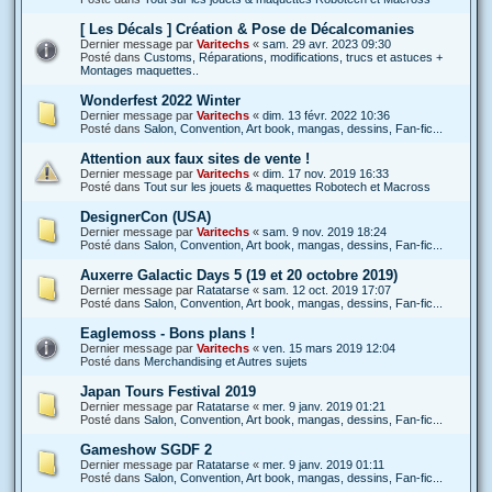
[ Les Décals ] Création & Pose de Décalcomanies
Dernier message par
Varitechs
«
sam. 29 avr. 2023 09:30
Posté dans
Customs, Réparations, modifications, trucs et astuces +
Montages maquettes..
Wonderfest 2022 Winter
Dernier message par
Varitechs
«
dim. 13 févr. 2022 10:36
Posté dans
Salon, Convention, Art book, mangas, dessins, Fan-fic...
Attention aux faux sites de vente !
Dernier message par
Varitechs
«
dim. 17 nov. 2019 16:33
Posté dans
Tout sur les jouets & maquettes Robotech et Macross
DesignerCon (USA)
Dernier message par
Varitechs
«
sam. 9 nov. 2019 18:24
Posté dans
Salon, Convention, Art book, mangas, dessins, Fan-fic...
Auxerre Galactic Days 5 (19 et 20 octobre 2019)
Dernier message par
Ratatarse
«
sam. 12 oct. 2019 17:07
Posté dans
Salon, Convention, Art book, mangas, dessins, Fan-fic...
Eaglemoss - Bons plans !
Dernier message par
Varitechs
«
ven. 15 mars 2019 12:04
Posté dans
Merchandising et Autres sujets
Japan Tours Festival 2019
Dernier message par
Ratatarse
«
mer. 9 janv. 2019 01:21
Posté dans
Salon, Convention, Art book, mangas, dessins, Fan-fic...
Gameshow SGDF 2
Dernier message par
Ratatarse
«
mer. 9 janv. 2019 01:11
Posté dans
Salon, Convention, Art book, mangas, dessins, Fan-fic...