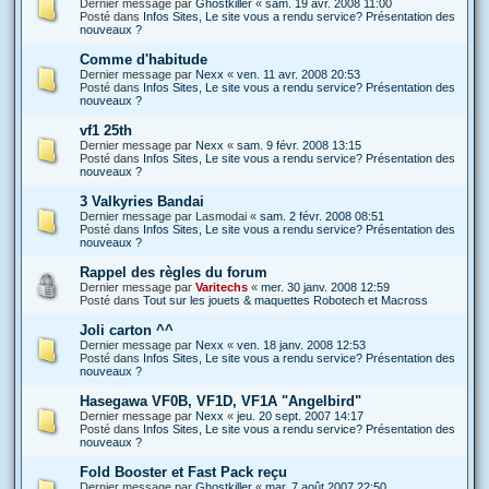
Dernier message par
Ghostkiller
«
sam. 19 avr. 2008 11:00
Posté dans
Infos Sites, Le site vous a rendu service? Présentation des
nouveaux ?
Comme d'habitude
Dernier message par
Nexx
«
ven. 11 avr. 2008 20:53
Posté dans
Infos Sites, Le site vous a rendu service? Présentation des
nouveaux ?
vf1 25th
Dernier message par
Nexx
«
sam. 9 févr. 2008 13:15
Posté dans
Infos Sites, Le site vous a rendu service? Présentation des
nouveaux ?
3 Valkyries Bandai
Dernier message par
Lasmodai
«
sam. 2 févr. 2008 08:51
Posté dans
Infos Sites, Le site vous a rendu service? Présentation des
nouveaux ?
Rappel des règles du forum
Dernier message par
Varitechs
«
mer. 30 janv. 2008 12:59
Posté dans
Tout sur les jouets & maquettes Robotech et Macross
Joli carton ^^
Dernier message par
Nexx
«
ven. 18 janv. 2008 12:53
Posté dans
Infos Sites, Le site vous a rendu service? Présentation des
nouveaux ?
Hasegawa VF0B, VF1D, VF1A "Angelbird"
Dernier message par
Nexx
«
jeu. 20 sept. 2007 14:17
Posté dans
Infos Sites, Le site vous a rendu service? Présentation des
nouveaux ?
Fold Booster et Fast Pack reçu
Dernier message par
Ghostkiller
«
mar. 7 août 2007 22:50