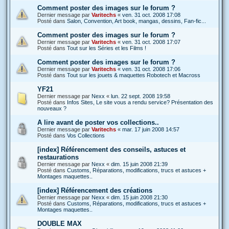
Comment poster des images sur le forum ?
Dernier message par
Varitechs
«
ven. 31 oct. 2008 17:08
Posté dans
Salon, Convention, Art book, mangas, dessins, Fan-fic...
Comment poster des images sur le forum ?
Dernier message par
Varitechs
«
ven. 31 oct. 2008 17:07
Posté dans
Tout sur les Séries et les Films !
Comment poster des images sur le forum ?
Dernier message par
Varitechs
«
ven. 31 oct. 2008 17:06
Posté dans
Tout sur les jouets & maquettes Robotech et Macross
YF21
Dernier message par
Nexx
«
lun. 22 sept. 2008 19:58
Posté dans
Infos Sites, Le site vous a rendu service? Présentation des
nouveaux ?
A lire avant de poster vos collections..
Dernier message par
Varitechs
«
mar. 17 juin 2008 14:57
Posté dans
Vos Collections
[index] Référencement des conseils, astuces et
restaurations
Dernier message par
Nexx
«
dim. 15 juin 2008 21:39
Posté dans
Customs, Réparations, modifications, trucs et astuces +
Montages maquettes..
[index] Référencement des créations
Dernier message par
Nexx
«
dim. 15 juin 2008 21:30
Posté dans
Customs, Réparations, modifications, trucs et astuces +
Montages maquettes..
DOUBLE MAX