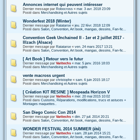
Annonces internet qui peuvent intéresser
Dernier message par
Robocross
«
mar. 3 avr. 2018 23:09
Posté dans
Merchandising et Autres sujets
Wonderfest 2018 (Winter)
Dernier message par
Ratatarse
«
jeu. 22 févr. 2018 12:09
Posté dans
Salon, Convention, Art book, mangas, dessins, Fan-fic...
Convention Geek Unchained II - 1er et 2 juillet 2017 -
Illzach (Alsace)
Dernier message par
Ratatarse
«
ven. 24 mars 2017 13:21
Posté dans
Salon, Convention, Art book, mangas, dessins, Fan-fic...
[ Art Book ] Retour vers le futur
Dernier message par
Varitechs
«
mar. 5 janv. 2016 18:03
Posté dans
Merchandising et Autres sujets
vente macross urgent
Dernier message par
christophe
«
sam. 6 juin 2015 18:17
Posté dans
Merchandising et Autres sujets
[ Création KIT RESINE ] Mospeada Horizon V
Dernier message par
Varitechs
«
mer. 20 mai 2015 10:02
Posté dans
Customs, Réparations, modifications, trucs et astuces +
Montages maquettes..
San Diego Comic Con 2014
Dernier message par
Varitechs
«
dim. 27 juil. 2014 20:21
Posté dans
Salon, Convention, Art book, mangas, dessins, Fan-fic...
WONDER FESTIVAL 2014 SUMMER (été)
Dernier message par
Varitechs
«
sam. 28 juin 2014 15:21
Posté dans
Salon, Convention, Art book, mangas, dessins, Fan-fic...