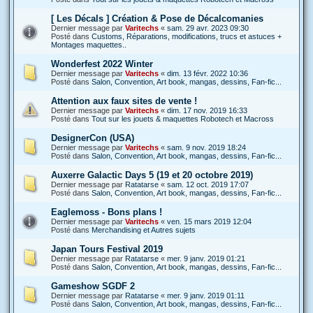
[ Les Décals ] Création & Pose de Décalcomanies
Dernier message par
Varitechs
«
sam. 29 avr. 2023 09:30
Posté dans
Customs, Réparations, modifications, trucs et astuces +
Montages maquettes..
Wonderfest 2022 Winter
Dernier message par
Varitechs
«
dim. 13 févr. 2022 10:36
Posté dans
Salon, Convention, Art book, mangas, dessins, Fan-fic...
Attention aux faux sites de vente !
Dernier message par
Varitechs
«
dim. 17 nov. 2019 16:33
Posté dans
Tout sur les jouets & maquettes Robotech et Macross
DesignerCon (USA)
Dernier message par
Varitechs
«
sam. 9 nov. 2019 18:24
Posté dans
Salon, Convention, Art book, mangas, dessins, Fan-fic...
Auxerre Galactic Days 5 (19 et 20 octobre 2019)
Dernier message par
Ratatarse
«
sam. 12 oct. 2019 17:07
Posté dans
Salon, Convention, Art book, mangas, dessins, Fan-fic...
Eaglemoss - Bons plans !
Dernier message par
Varitechs
«
ven. 15 mars 2019 12:04
Posté dans
Merchandising et Autres sujets
Japan Tours Festival 2019
Dernier message par
Ratatarse
«
mer. 9 janv. 2019 01:21
Posté dans
Salon, Convention, Art book, mangas, dessins, Fan-fic...
Gameshow SGDF 2
Dernier message par
Ratatarse
«
mer. 9 janv. 2019 01:11
Posté dans
Salon, Convention, Art book, mangas, dessins, Fan-fic...