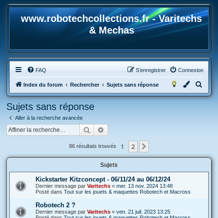
www.robotechcollections.fr - Varitechs
& Mechas
FAQ
S’enregistrer
Connexion
R
Index du forum
Rechercher
Sujets sans réponse
e
Sujets sans réponse
c
Aller à la recherche avancée
h
Rechercher
Recherche avancée
e
r
1
2
Suivante
86 résultats trouvés
c
Sujets
h
e
Kickstarter Kitzconcept - 06/11/24 au 06/12/24
Dernier message par
Varitechs
«
mer. 13 nov. 2024 13:48
r
Posté dans
Tout sur les jouets & maquettes Robotech et Macross
Robotech 2 ?
Dernier message par
Varitechs
«
ven. 21 juil. 2023 13:25
Posté dans
Tout sur les jouets & maquettes Robotech et Macross