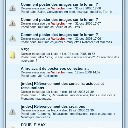
Comment poster des images sur le forum ?
Dernier message par
Varitechs
«
ven. 31 oct. 2008 17:08
Posté dans
Salon, Convention, Art book, mangas, dessins, Fan-fic...
Comment poster des images sur le forum ?
Dernier message par
Varitechs
«
ven. 31 oct. 2008 17:07
Posté dans
Tout sur les Séries et les Films !
Comment poster des images sur le forum ?
Dernier message par
Varitechs
«
ven. 31 oct. 2008 17:06
Posté dans
Tout sur les jouets & maquettes Robotech et Macross
YF21
Dernier message par
Nexx
«
lun. 22 sept. 2008 19:58
Posté dans
Infos Sites, Le site vous a rendu service? Présentation des
nouveaux ?
A lire avant de poster vos collections..
Dernier message par
Varitechs
«
mar. 17 juin 2008 14:57
Posté dans
Vos Collections
[index] Référencement des conseils, astuces et
restaurations
Dernier message par
Nexx
«
dim. 15 juin 2008 21:39
Posté dans
Customs, Réparations, modifications, trucs et astuces +
Montages maquettes..
[index] Référencement des créations
Dernier message par
Nexx
«
dim. 15 juin 2008 21:30
Posté dans
Customs, Réparations, modifications, trucs et astuces +
Montages maquettes..
DOUBLE MAX