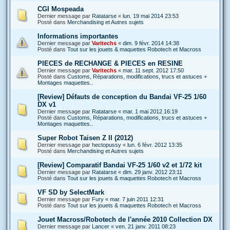
CGI Mospeada
Dernier message par
Ratatarse
«
lun. 19 mai 2014 23:53
Posté dans
Merchandising et Autres sujets
Informations importantes
Dernier message par
Varitechs
«
dim. 9 févr. 2014 14:38
Posté dans
Tout sur les jouets & maquettes Robotech et Macross
PIECES de RECHANGE & PIECES en RESINE
Dernier message par
Varitechs
«
mar. 11 sept. 2012 17:50
Posté dans
Customs, Réparations, modifications, trucs et astuces +
Montages maquettes..
[Review] Défauts de conception du Bandai VF-25 1/60
DX v1
Dernier message par
Ratatarse
«
mar. 1 mai 2012 16:19
Posté dans
Customs, Réparations, modifications, trucs et astuces +
Montages maquettes..
Super Robot Taisen Z II (2012)
Dernier message par
hectopussy
«
lun. 6 févr. 2012 13:35
Posté dans
Merchandising et Autres sujets
[Review] Comparatif Bandai VF-25 1/60 v2 et 1/72 kit
Dernier message par
Ratatarse
«
dim. 29 janv. 2012 23:11
Posté dans
Tout sur les jouets & maquettes Robotech et Macross
VF SD by SelectMark
Dernier message par
Fury
«
mar. 7 juin 2011 12:31
Posté dans
Tout sur les jouets & maquettes Robotech et Macross
Jouet Macross/Robotech de l'année 2010 Collection DX
Dernier message par
Lancer
«
ven. 21 janv. 2011 08:23