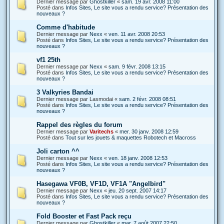
Dernier message par
Ghostkiller
«
sam. 19 avr. 2008 11:00
Posté dans
Infos Sites, Le site vous a rendu service? Présentation des
nouveaux ?
Comme d'habitude
Dernier message par
Nexx
«
ven. 11 avr. 2008 20:53
Posté dans
Infos Sites, Le site vous a rendu service? Présentation des
nouveaux ?
vf1 25th
Dernier message par
Nexx
«
sam. 9 févr. 2008 13:15
Posté dans
Infos Sites, Le site vous a rendu service? Présentation des
nouveaux ?
3 Valkyries Bandai
Dernier message par
Lasmodai
«
sam. 2 févr. 2008 08:51
Posté dans
Infos Sites, Le site vous a rendu service? Présentation des
nouveaux ?
Rappel des règles du forum
Dernier message par
Varitechs
«
mer. 30 janv. 2008 12:59
Posté dans
Tout sur les jouets & maquettes Robotech et Macross
Joli carton ^^
Dernier message par
Nexx
«
ven. 18 janv. 2008 12:53
Posté dans
Infos Sites, Le site vous a rendu service? Présentation des
nouveaux ?
Hasegawa VF0B, VF1D, VF1A "Angelbird"
Dernier message par
Nexx
«
jeu. 20 sept. 2007 14:17
Posté dans
Infos Sites, Le site vous a rendu service? Présentation des
nouveaux ?
Fold Booster et Fast Pack reçu
Dernier message par
Ghostkiller
«
mar. 7 août 2007 22:50