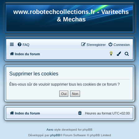
www.robotechcollections.fr - Varitechs
& Mechas
FAQ
S’enregistrer
Connexion
R
Index du forum
e
c
Supprimer les cookies
h
e
Êtes-vous sûr de vouloir supprimer tous les cookies de ce forum ?
r
c
h
Index du forum
Heures au format
UTC+02:00
e
r
Aero
style developed for phpBB
Développé par
phpBB
® Forum Software © phpBB Limited