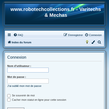
www.robotechcollections.fr - Varitechs
& Mechas
FAQ
S’enregistrer
Connexion
R
Index du forum
e
c
Connexion
h
e
Nom d’utilisateur :
r
Mot de passe :
c
h
J’ai oublié mon mot de passe
e
r
Se souvenir de moi
Cacher mon statut en ligne pour cette session