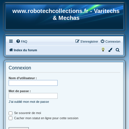
www.robotechcollections.fr - Varitechs
& Mechas
FAQ
S’enregistrer
Connexion
R
Index du forum
e
c
Connexion
h
e
Nom d’utilisateur :
r
Mot de passe :
c
h
J’ai oublié mon mot de passe
e
r
Se souvenir de moi
Cacher mon statut en ligne pour cette session