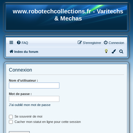
www.robotechcollections.fr - Varitechs
& Mechas
FAQ
S’enregistrer
Connexion
R
Index du forum
e
c
Connexion
h
e
Nom d’utilisateur :
r
Mot de passe :
c
h
J’ai oublié mon mot de passe
e
r
Se souvenir de moi
Cacher mon statut en ligne pour cette session