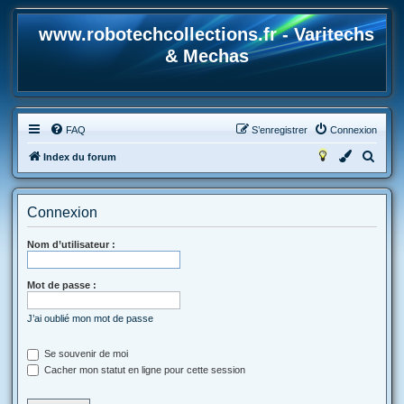
www.robotechcollections.fr - Varitechs
& Mechas
FAQ
S’enregistrer
Connexion
R
Index du forum
e
c
Connexion
h
e
Nom d’utilisateur :
r
Mot de passe :
c
h
J’ai oublié mon mot de passe
e
r
Se souvenir de moi
Cacher mon statut en ligne pour cette session