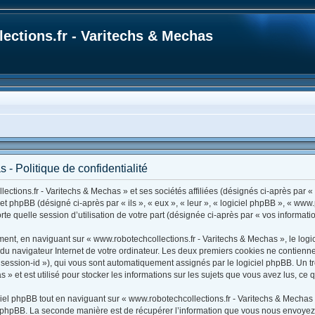
ections.fr - Varitechs & Mechas
 - Politique de confidentialité
ctions.fr - Varitechs & Mechas » et ses sociétés affiliées (désignés ci-après par « 
) et phpBB (désigné ci-après par « ils », « eux », « leur », « logiciel phpBB », « 
rte quelle session d’utilisation de votre part (désignée ci-après par « vos informatio
ent, en naviguant sur « www.robotechcollections.fr - Varitechs & Mechas », le logi
s du navigateur Internet de votre ordinateur. Les deux premiers cookies ne contiennen
r « session-id »), qui vous sont automatiquement assignés par le logiciel phpBB. Un
 » et est utilisé pour stocker les informations sur les sujets que vous avez lus, ce 
l phpBB tout en naviguant sur « www.robotechcollections.fr - Varitechs & Mechas 
 phpBB. La seconde manière est de récupérer l’information que vous nous envoyez et 