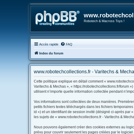
www.robotechcoll
Robotech & Macross Toys !
Accès rapide
FAQ
Index du forum
www.robotechcollections.fr - Varitechs & Mechas
Cette politique explique en détail comment « www.robotechcolle
Varitechs & Mechas », « https://robotechcollections.fr/forum »
utilisent n’importe quelle information collectée pendant n’impo
Vos informations sont collectées de deux manières. Premièrem
petits fichiers textes téléchargés dans les fichiers temporaire
id ») et un identifiant de session invité (désigné ci-après pa
les sujets de « www.robotechcollections.fr - Varitechs & Mechas
Nous pouvons également créer des cookies externes au logicie
prévu pour couvrir seulement les pages créées par le logiciel