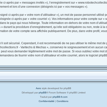
née ci-après par « messages invités »), l’enregistrement sur « www.robotechcollectio
ement et lors d’une connexion (désignés ici par « vos messages »).
igné ci-après par « votre nom d’utilisateur »), un mot de passe personnel utilisé p
ésignée ci-après par « votre courriel »). Vos informations pour votre compte sur « 
dans le pays qui nous héberge. Toute information en-dehors de votre nom d’utilisat
» durant la procédure d’enregistrement, qu’elle soit obligatoire ou non, reste à la 
mation de votre compte sera affichée publiquement. De plus, dans votre profil, vou
il soit sécurisé. Cependant, il est recommandé de ne pas utiliser le même mot de pa
collections.fr - Varitechs & Mechas », conservez-le soigneusement et en aucun cas
 peut vous demander légitimement votre mot de passe. Si vous oubliez votre mot de 
emandera de fournir votre nom d’utilisateur et votre courriel, alors le logiciel p
Aero
style developed for phpBB
Développé par
phpBB
® Forum Software © phpBB Limited
Traduit par
phpBB-fr.com
Confidentialité
|
Conditions