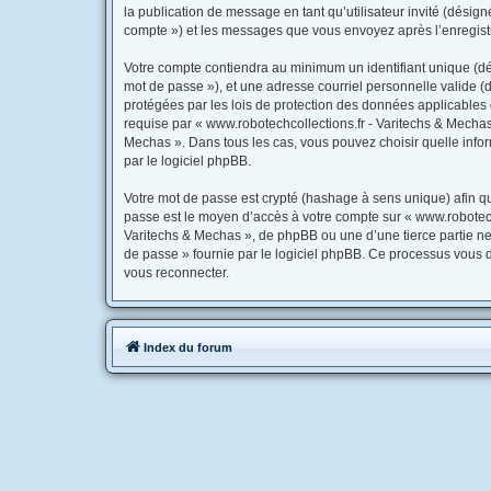
la publication de message en tant qu’utilisateur invité (désig
compte ») et les messages que vous envoyez après l’enregistr
Votre compte contiendra au minimum un identifiant unique (dés
mot de passe »), et une adresse courriel personnelle valide (d
protégées par les lois de protection des données applicables 
requise par « www.robotechcollections.fr - Varitechs & Mechas 
Mechas ». Dans tous les cas, vous pouvez choisir quelle infor
par le logiciel phpBB.
Votre mot de passe est crypté (hashage à sens unique) afin qu’
passe est le moyen d’accès à votre compte sur « www.robotech
Varitechs & Mechas », de phpBB ou une d’une tierce partie ne
de passe » fournie par le logiciel phpBB. Ce processus vous d
vous reconnecter.
Index du forum