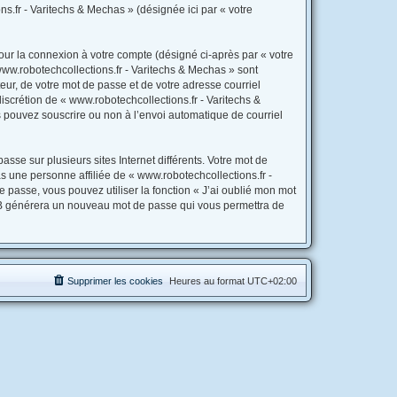
ns.fr - Varitechs & Mechas » (désignée ici par « votre
our la connexion à votre compte (désigné ci-après par « votre
www.robotechcollections.fr - Varitechs & Mechas » sont
eur, de votre mot de passe et de votre adresse courriel
discrétion de « www.robotechcollections.fr - Varitechs &
s pouvez souscrire ou non à l’envoi automatique de courriel
sse sur plusieurs sites Internet différents. Votre mot de
 une personne affiliée de « www.robotechcollections.fr -
passe, vous pouvez utiliser la fonction « J’ai oublié mon mot
hpBB générera un nouveau mot de passe qui vous permettra de
Supprimer les cookies
Heures au format
UTC+02:00