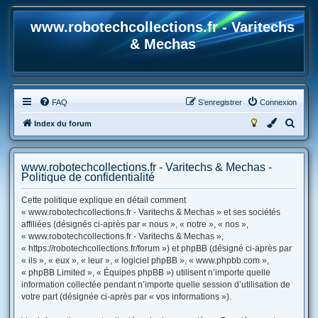
www.robotechcollections.fr - Varitechs
& Mechas
FAQ
S’enregistrer
Connexion
R
Index du forum
e
c
www.robotechcollections.fr - Varitechs & Mechas -
h
Politique de confidentialité
e
Cette politique explique en détail comment
r
« www.robotechcollections.fr - Varitechs & Mechas » et ses sociétés
affiliées (désignés ci-après par « nous », « notre », « nos »,
c
« www.robotechcollections.fr - Varitechs & Mechas »,
h
« https://robotechcollections.fr/forum ») et phpBB (désigné ci-après par
e
« ils », « eux », « leur », « logiciel phpBB », « www.phpbb.com »,
« phpBB Limited », « Équipes phpBB ») utilisent n’importe quelle
r
information collectée pendant n’importe quelle session d’utilisation de
votre part (désignée ci-après par « vos informations »).