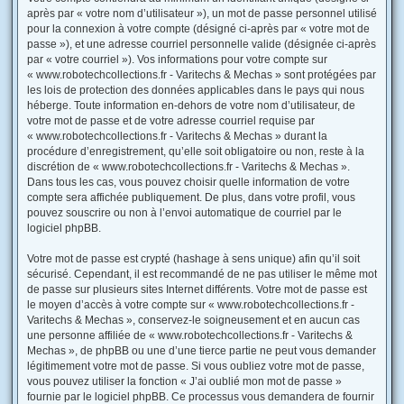
après par « votre nom d’utilisateur »), un mot de passe personnel utilisé
pour la connexion à votre compte (désigné ci-après par « votre mot de
passe »), et une adresse courriel personnelle valide (désignée ci-après
par « votre courriel »). Vos informations pour votre compte sur
« www.robotechcollections.fr - Varitechs & Mechas » sont protégées par
les lois de protection des données applicables dans le pays qui nous
héberge. Toute information en-dehors de votre nom d’utilisateur, de
votre mot de passe et de votre adresse courriel requise par
« www.robotechcollections.fr - Varitechs & Mechas » durant la
procédure d’enregistrement, qu’elle soit obligatoire ou non, reste à la
discrétion de « www.robotechcollections.fr - Varitechs & Mechas ».
Dans tous les cas, vous pouvez choisir quelle information de votre
compte sera affichée publiquement. De plus, dans votre profil, vous
pouvez souscrire ou non à l’envoi automatique de courriel par le
logiciel phpBB.
Votre mot de passe est crypté (hashage à sens unique) afin qu’il soit
sécurisé. Cependant, il est recommandé de ne pas utiliser le même mot
de passe sur plusieurs sites Internet différents. Votre mot de passe est
le moyen d’accès à votre compte sur « www.robotechcollections.fr -
Varitechs & Mechas », conservez-le soigneusement et en aucun cas
une personne affiliée de « www.robotechcollections.fr - Varitechs &
Mechas », de phpBB ou une d’une tierce partie ne peut vous demander
légitimement votre mot de passe. Si vous oubliez votre mot de passe,
vous pouvez utiliser la fonction « J’ai oublié mon mot de passe »
fournie par le logiciel phpBB. Ce processus vous demandera de fournir