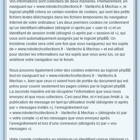
Vos informations sont collectées de deux manières. Premièrement, en
naviguant sur « www.robotechcollections.fr - Varitechs & Mechas », le
logiciel phpBB créera un certain nombre de cookies, qui sont des petits
fichiers textes téléchargés dans les fichiers temporaires du navigateur
Internet de votre ordinateur. Les deux premiers cookies ne contiennent
qu’un identifiant utilisateur (désigné ci-après par « user-id ») et un
identifiant de session invité (désigné ci-après par « session-id »), qui
vous sont automatiquement assignés par le logiciel phpBB. Un
troisième cookie sera créé une fois que vous naviguerez sur les sujets
de « www.robotechcollections.fr - Varitechs & Mechas » et est utilisé
pour stocker les informations sur les sujets que vous avez lus, ce qui
améliore votre navigation sur le forum.
Nous pouvons également créer des cookies externes au logiciel phpBB
tout en naviguant sur « www.robotechcollections.fr - Varitechs &
Mechas », bien que ceux-ci soient hors de portée du document qui est
prévu pour couvrir seulement les pages créées par le logiciel phpBB.
La seconde manière est de récupérer l’information que vous nous
envoyez et que nous collectons. Ceci peut être, et n’est pas limité à : la
publication de message en tant qu’utilisateur invité (désignée ci-après
par « messages invités »), l’enregistrement sur
« www.robotechcollections.fr - Varitechs & Mechas » (désignée ici par
« votre compte ») et les messages que vous envoyez après
l’enregistrement et lors d’une connexion (désignés ici par « vos
messages »).
Votre compte contiendra au minimum un identifiant unique (désigné ci-