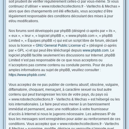
soit prudent de vérifier régulièrement celles-ci par vous-même. Si vous
continuez d’utiliser « www.robotechcollections.fr - Varitechs & Mechas »
alors que des changements ont été effectués, vous acceptez d’être
légalement responsable des conditions découlant des mises à jour
et/ou modifications.
Nos forums sont développés par phpBB (désigné ci-après par « ils »,
« eux », « leur », « logiciel phpBB », « www.phpbb.com », « phpBB
Limited », « Équipes phpBB ») qui est un script libre de forum, déclaré
sous la licence «
GNU General Public License v2
» (désigné ci-après
par « GPL ») et qui peut être téléchargé depuis
www.phpbb.com
. Le
logiciel phpBB facilite seulement les discussions sur Internet. phpBB
Limited n’est pas responsable de ce que nous acceptons ou
n’acceptons pas comme contenu ou conduite permis. Pour de plus
amples informations au sujet de phpBB, veuillez consulter :
https://www.phpbb.com/
.
Vous acceptez de ne pas publier de contenu abusif, obscène, vulgaire,
diffamatoire, choquant, menaçant, à caractère sexuel ou tout autre
contenu qui peut transgresser les lois de votre pays, du pays où
« www.robotechcollections.fr - Varitechs & Mechas » est hébergé ou les
lois internationales. Le faire peut vous mener à un bannissement
immédiat et permanent, avec une notification à votre fournisseur
d’accès à Internet si nous le jugeons nécessaire. Les adresses IP de
tous les messages sont enregistrées pour aider au renforcement de ces
conditions. Vous acceptez que « www.robotechcollections.fr - Varitechs
& Mechas » supprime, modifie, déplace ou verrouille n’importe quel