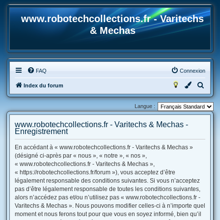
www.robotechcollections.fr - Varitechs
& Mechas
FAQ
Connexion
R
Index du forum
e
Langue :
c
h
www.robotechcollections.fr - Varitechs & Mechas -
Enregistrement
e
r
En accédant à « www.robotechcollections.fr - Varitechs & Mechas »
(désigné ci-après par « nous », « notre », « nos »,
c
« www.robotechcollections.fr - Varitechs & Mechas »,
h
« https://robotechcollections.fr/forum »), vous acceptez d’être
e
légalement responsable des conditions suivantes. Si vous n’acceptez
pas d’être légalement responsable de toutes les conditions suivantes,
r
alors n’accédez pas et/ou n’utilisez pas « www.robotechcollections.fr -
Varitechs & Mechas ». Nous pouvons modifier celles-ci à n’importe quel
moment et nous ferons tout pour que vous en soyez informé, bien qu’il