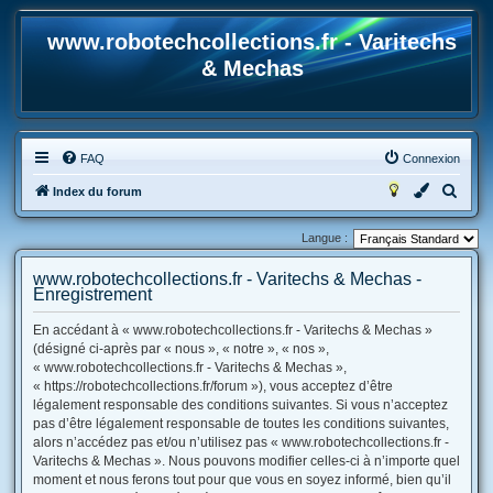
www.robotechcollections.fr - Varitechs
& Mechas
FAQ
Connexion
R
Index du forum
e
Langue :
c
h
www.robotechcollections.fr - Varitechs & Mechas -
Enregistrement
e
r
En accédant à « www.robotechcollections.fr - Varitechs & Mechas »
(désigné ci-après par « nous », « notre », « nos »,
c
« www.robotechcollections.fr - Varitechs & Mechas »,
h
« https://robotechcollections.fr/forum »), vous acceptez d’être
e
légalement responsable des conditions suivantes. Si vous n’acceptez
pas d’être légalement responsable de toutes les conditions suivantes,
r
alors n’accédez pas et/ou n’utilisez pas « www.robotechcollections.fr -
Varitechs & Mechas ». Nous pouvons modifier celles-ci à n’importe quel
moment et nous ferons tout pour que vous en soyez informé, bien qu’il