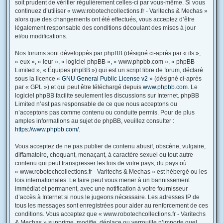
soit prudent de vérifier régulièrement celles-ci par vous-même. Si vous
continuez d’utiliser « www.robotechcollections.fr - Varitechs & Mechas »
alors que des changements ont été effectués, vous acceptez d’être
légalement responsable des conditions découlant des mises à jour
et/ou modifications.
Nos forums sont développés par phpBB (désigné ci-après par « ils »,
« eux », « leur », « logiciel phpBB », « www.phpbb.com », « phpBB
Limited », « Équipes phpBB ») qui est un script libre de forum, déclaré
sous la licence «
GNU General Public License v2
» (désigné ci-après
par « GPL ») et qui peut être téléchargé depuis
www.phpbb.com
. Le
logiciel phpBB facilite seulement les discussions sur Internet. phpBB
Limited n’est pas responsable de ce que nous acceptons ou
n’acceptons pas comme contenu ou conduite permis. Pour de plus
amples informations au sujet de phpBB, veuillez consulter :
https://www.phpbb.com/
.
Vous acceptez de ne pas publier de contenu abusif, obscène, vulgaire,
diffamatoire, choquant, menaçant, à caractère sexuel ou tout autre
contenu qui peut transgresser les lois de votre pays, du pays où
« www.robotechcollections.fr - Varitechs & Mechas » est hébergé ou les
lois internationales. Le faire peut vous mener à un bannissement
immédiat et permanent, avec une notification à votre fournisseur
d’accès à Internet si nous le jugeons nécessaire. Les adresses IP de
tous les messages sont enregistrées pour aider au renforcement de ces
conditions. Vous acceptez que « www.robotechcollections.fr - Varitechs
& Mechas » supprime, modifie, déplace ou verrouille n’importe quel