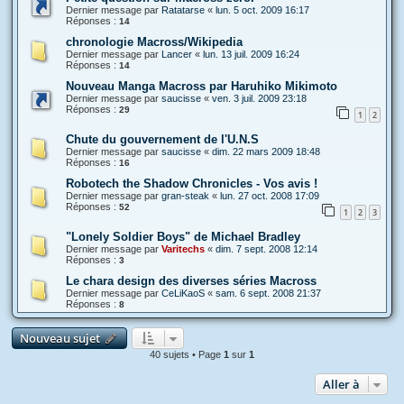
Dernier message par
Ratatarse
«
lun. 5 oct. 2009 16:17
Réponses :
14
chronologie Macross/Wikipedia
Dernier message par
Lancer
«
lun. 13 juil. 2009 16:24
Réponses :
14
Nouveau Manga Macross par Haruhiko Mikimoto
Dernier message par
saucisse
«
ven. 3 juil. 2009 23:18
Réponses :
29
1
2
Chute du gouvernement de l'U.N.S
Dernier message par
saucisse
«
dim. 22 mars 2009 18:48
Réponses :
16
Robotech the Shadow Chronicles - Vos avis !
Dernier message par
gran-steak
«
lun. 27 oct. 2008 17:09
Réponses :
52
1
2
3
"Lonely Soldier Boys" de Michael Bradley
Dernier message par
Varitechs
«
dim. 7 sept. 2008 12:14
Réponses :
3
Le chara design des diverses séries Macross
Dernier message par
CeLiKaoS
«
sam. 6 sept. 2008 21:37
Réponses :
8
Nouveau sujet
40 sujets • Page
1
sur
1
Aller à