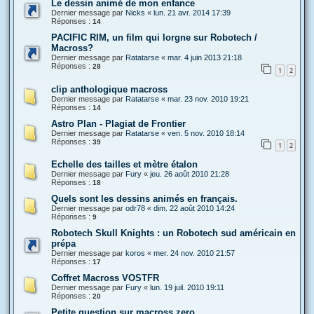
Le dessin animé de mon enfance
Dernier message par
Nicks
«
lun. 21 avr. 2014 17:39
Réponses :
14
PACIFIC RIM, un film qui lorgne sur Robotech /
Macross?
Dernier message par
Ratatarse
«
mar. 4 juin 2013 21:18
Réponses :
28
1
2
clip anthologique macross
Dernier message par
Ratatarse
«
mar. 23 nov. 2010 19:21
Réponses :
14
Astro Plan - Plagiat de Frontier
Dernier message par
Ratatarse
«
ven. 5 nov. 2010 18:14
Réponses :
39
1
2
Echelle des tailles et mètre étalon
Dernier message par
Fury
«
jeu. 26 août 2010 21:28
Réponses :
18
Quels sont les dessins animés en français.
Dernier message par
odr78
«
dim. 22 août 2010 14:24
Réponses :
9
Robotech Skull Knights : un Robotech sud américain en
prépa
Dernier message par
koros
«
mer. 24 nov. 2010 21:57
Réponses :
17
Coffret Macross VOSTFR
Dernier message par
Fury
«
lun. 19 juil. 2010 19:11
Réponses :
20
Petite question sur macross zero.