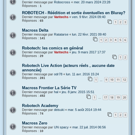
Dernier message par
Robocross
«
mer. 20 mars 2024 23:28
Réponses :
1
ROBOTECH - Réédition et sortie éventuelles en Bluray?
Dernier message par
Varitechs
«
ven. 9 févr. 2024 09:40
Réponses :
65
1
2
3
Macross Delta
Dernier message par
Ratatarse
«
lun. 22 févr. 2021 09:40
Réponses :
141
1
2
3
4
5
6
Robotech: les comics en général
Dernier message par
Varitechs
«
jeu. 9 mars 2017 17:37
Réponses :
29
1
2
Robotech Live Action (acteurs réels , aucune date
annoncée)
Dernier message par
odr78
«
lun. 11 avr. 2016 15:24
Réponses :
281
1
9
10
11
12
…
Macross Frontier La Série TV
Dernier message par
hal
«
jeu. 8 janv. 2015 15:51
Réponses :
492
1
17
18
19
20
…
Robotech Academy
Dernier message par
deisuki
«
mar. 5 août 2014 19:44
Réponses :
74
1
2
3
Macross Zero
Dernier message par
UN spacy
«
mar. 22 juil. 2014 06:56
Réponses :
10