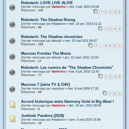
Robotech: LOVE LIVE ALIVE
Dernier message par
Varitechs
«
mer. 2 juil. 2014 20:06
Réponses :
104
1
2
3
4
5
Robotech: The Shadow Rising
Dernier message par
Ratatarse
«
mer. 16 avr. 2014 21:21
Réponses :
86
1
2
3
4
Robotech: The Shadow chronicles
Dernier message par
deisuki
«
mer. 25 mai 2011 08:07
Réponses :
165
1
4
5
6
7
…
Macross Frontier The Movie
Dernier message par
deisuki
«
jeu. 31 mars 2011 12:59
Réponses :
17
Robotech: Les comics de "The Shadow Chronicles"
Dernier message par
Varitechs
«
mar. 6 juil. 2010 12:43
Réponses :
77
1
2
3
4
Macross 7 (série TV & OAV)
Dernier message par
saucisse
«
mer. 6 mai 2009 17:35
Réponses :
69
1
2
3
Accord historique entre Harmony Gold et Big West !
Dernier message par
Varitechs
«
dim. 18 avr. 2021 00:09
Réponses :
8
Jushinki Pandora (2018)
Dernier message par
Ratatarse
«
sam. 5 mai 2018 15:08
Réponses :
19