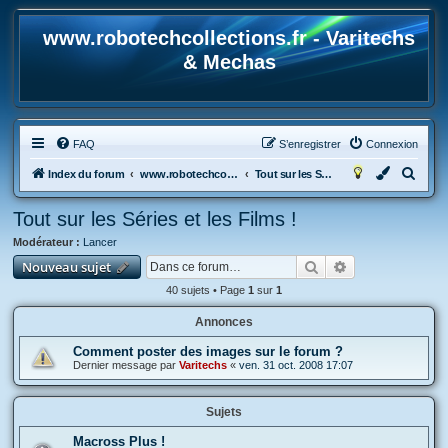
www.robotechcollections.fr - Varitechs
& Mechas
FAQ
S’enregistrer
Connexion
R
Index du forum
www.robotechcollections.fr - Robotech & Macross Toys French Forum !!!
Tout sur les Séries et les Films !
e
Tout sur les Séries et les Films !
c
Modérateur :
Lancer
h
Rechercher
Recherche avan
Nouveau sujet
e
40 sujets • Page
1
sur
1
r
c
Annonces
h
Comment poster des images sur le forum ?
Dernier message par
Varitechs
«
ven. 31 oct. 2008 17:07
e
r
Sujets
Macross Plus !