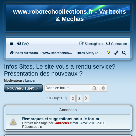
www.robotechcollections.fr - Varitechs
& Mechas
FAQ
S’enregistrer
Connexion
R
Index du forum
www.robotechcollections.fr - Robotech & Macross Toys French Forum !!!
Infos Sites, Le site vous a rendu service? Présentation des nouveaux ?
e
Infos Sites, Le site vous a rendu service?
c
Présentation des nouveaux ?
h
Modérateur :
Lancer
e
Rechercher
Recherche avan
Nouveau sujet
r
c
1
2
3
Suivante
103 sujets
h
Annonces
e
r
Remarques et suggestions pour le forum
Dernier message par
Varitechs
«
mar. 3 avr. 2012 23:06
Réponses :
5