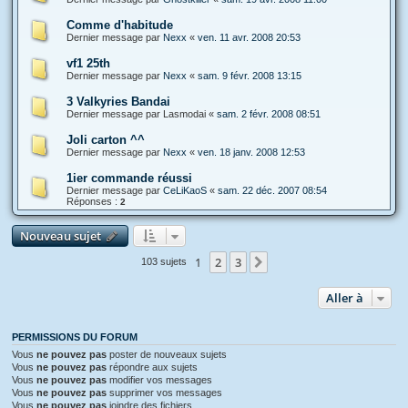
Comme d'habitude
Dernier message par
Nexx
«
ven. 11 avr. 2008 20:53
vf1 25th
Dernier message par
Nexx
«
sam. 9 févr. 2008 13:15
3 Valkyries Bandai
Dernier message par
Lasmodai
«
sam. 2 févr. 2008 08:51
Joli carton ^^
Dernier message par
Nexx
«
ven. 18 janv. 2008 12:53
1ier commande réussi
Dernier message par
CeLiKaoS
«
sam. 22 déc. 2007 08:54
Réponses :
2
Nouveau sujet
1
2
3
Suivante
103 sujets
Aller à
PERMISSIONS DU FORUM
Vous
ne pouvez pas
poster de nouveaux sujets
Vous
ne pouvez pas
répondre aux sujets
Vous
ne pouvez pas
modifier vos messages
Vous
ne pouvez pas
supprimer vos messages
Vous
ne pouvez pas
joindre des fichiers