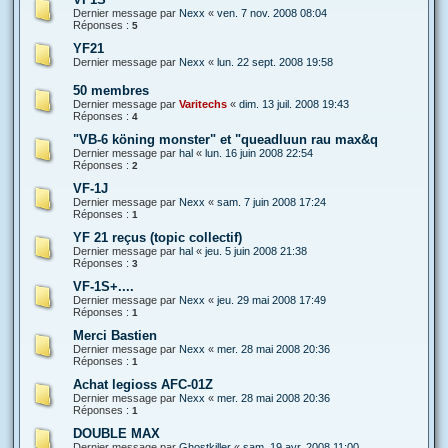
Dernier message par
Nexx
«
ven. 7 nov. 2008 08:04
Réponses :
5
YF21
Dernier message par
Nexx
«
lun. 22 sept. 2008 19:58
50 membres
Dernier message par
Varitechs
«
dim. 13 juil. 2008 19:43
Réponses :
4
"VB-6 köning monster" et "queadluun rau max&q
Dernier message par
hal
«
lun. 16 juin 2008 22:54
Réponses :
2
VF-1J
Dernier message par
Nexx
«
sam. 7 juin 2008 17:24
Réponses :
1
YF 21 reçus (topic collectif)
Dernier message par
hal
«
jeu. 5 juin 2008 21:38
Réponses :
3
VF-1S+....
Dernier message par
Nexx
«
jeu. 29 mai 2008 17:49
Réponses :
1
Merci Bastien
Dernier message par
Nexx
«
mer. 28 mai 2008 20:36
Réponses :
1
Achat legioss AFC-01Z
Dernier message par
Nexx
«
mer. 28 mai 2008 20:36
Réponses :
1
DOUBLE MAX
Dernier message par
Ghostkiller
«
sam. 19 avr. 2008 11:00