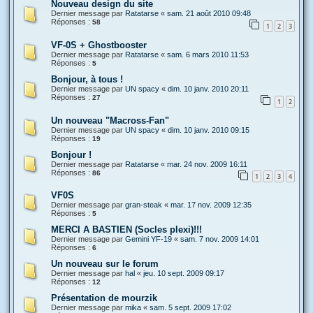
Nouveau design du site
Dernier message par
Ratatarse
«
sam. 21 août 2010 09:48
Réponses :
58
1
2
3
VF-0S + Ghostbooster
Dernier message par
Ratatarse
«
sam. 6 mars 2010 11:53
Réponses :
5
Bonjour, à tous !
Dernier message par
UN spacy
«
dim. 10 janv. 2010 20:11
Réponses :
27
1
2
Un nouveau "Macross-Fan"
Dernier message par
UN spacy
«
dim. 10 janv. 2010 09:15
Réponses :
19
Bonjour !
Dernier message par
Ratatarse
«
mar. 24 nov. 2009 16:11
Réponses :
86
1
2
3
4
VF0S
Dernier message par
gran-steak
«
mar. 17 nov. 2009 12:35
Réponses :
5
MERCI A BASTIEN (Socles plexi)!!!
Dernier message par
Gemini YF-19
«
sam. 7 nov. 2009 14:01
Réponses :
6
Un nouveau sur le forum
Dernier message par
hal
«
jeu. 10 sept. 2009 09:17
Réponses :
12
Présentation de mourzik
Dernier message par
mika
«
sam. 5 sept. 2009 17:02