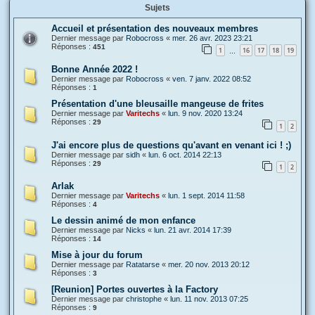
Sujets
Accueil et présentation des nouveaux membres
Dernier message par
Robocross
«
mer. 26 avr. 2023 23:21
Réponses :
451
1
16
17
18
19
…
Bonne Année 2022 !
Dernier message par
Robocross
«
ven. 7 janv. 2022 08:52
Réponses :
1
Présentation d'une bleusaille mangeuse de frites
Dernier message par
Varitechs
«
lun. 9 nov. 2020 13:24
Réponses :
29
1
2
J'ai encore plus de questions qu'avant en venant ici ! ;)
Dernier message par
sidh
«
lun. 6 oct. 2014 22:13
Réponses :
29
1
2
Arlak
Dernier message par
Varitechs
«
lun. 1 sept. 2014 11:58
Réponses :
4
Le dessin animé de mon enfance
Dernier message par
Nicks
«
lun. 21 avr. 2014 17:39
Réponses :
14
Mise à jour du forum
Dernier message par
Ratatarse
«
mer. 20 nov. 2013 20:12
Réponses :
3
[Reunion] Portes ouvertes à la Factory
Dernier message par
christophe
«
lun. 11 nov. 2013 07:25
Réponses :
9