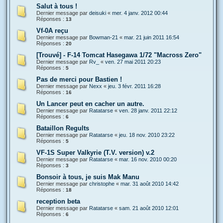
Salut à tous !
Dernier message par
deisuki
«
mer. 4 janv. 2012 00:44
Réponses :
13
Vf-0A reçu
Dernier message par
Bowman-21
«
mar. 21 juin 2011 16:54
Réponses :
20
[Trouvé] - F-14 Tomcat Hasegawa 1/72 "Macross Zero"
Dernier message par
Rv_
«
ven. 27 mai 2011 20:23
Réponses :
5
Pas de merci pour Bastien !
Dernier message par
Nexx
«
jeu. 3 févr. 2011 16:28
Réponses :
16
Un Lancer peut en cacher un autre.
Dernier message par
Ratatarse
«
ven. 28 janv. 2011 22:12
Réponses :
6
Bataillon Regults
Dernier message par
Ratatarse
«
jeu. 18 nov. 2010 23:22
Réponses :
5
VF-1S Super Valkyrie (T.V. version) v.2
Dernier message par
Ratatarse
«
mar. 16 nov. 2010 00:20
Réponses :
3
Bonsoir à tous, je suis Mak Manu
Dernier message par
christophe
«
mar. 31 août 2010 14:42
Réponses :
18
reception beta
Dernier message par
Ratatarse
«
sam. 21 août 2010 12:01
Réponses :
6