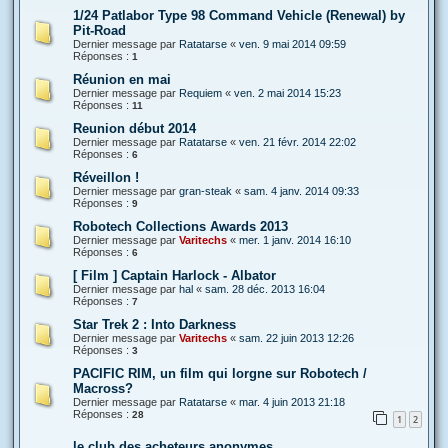
1/24 Patlabor Type 98 Command Vehicle (Renewal) by
Pit-Road
Dernier message par
Ratatarse
«
ven. 9 mai 2014 09:59
Réponses :
1
Réunion en mai
Dernier message par
Requiem
«
ven. 2 mai 2014 15:23
Réponses :
11
Reunion début 2014
Dernier message par
Ratatarse
«
ven. 21 févr. 2014 22:02
Réponses :
6
Réveillon !
Dernier message par
gran-steak
«
sam. 4 janv. 2014 09:33
Réponses :
9
Robotech Collections Awards 2013
Dernier message par
Varitechs
«
mer. 1 janv. 2014 16:10
Réponses :
6
[ Film ] Captain Harlock - Albator
Dernier message par
hal
«
sam. 28 déc. 2013 16:04
Réponses :
7
Star Trek 2 : Into Darkness
Dernier message par
Varitechs
«
sam. 22 juin 2013 12:26
Réponses :
3
PACIFIC RIM, un film qui lorgne sur Robotech /
Macross?
Dernier message par
Ratatarse
«
mar. 4 juin 2013 21:18
Réponses :
28
1
2
le club des acheteurs anonymes .