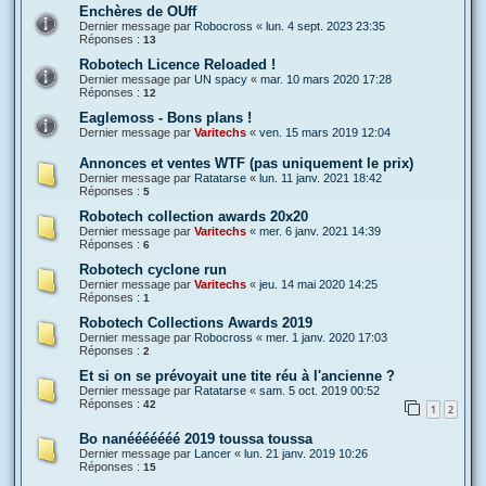
Enchères de OUff
Dernier message par
Robocross
«
lun. 4 sept. 2023 23:35
Réponses :
13
Robotech Licence Reloaded !
Dernier message par
UN spacy
«
mar. 10 mars 2020 17:28
Réponses :
12
Eaglemoss - Bons plans !
Dernier message par
Varitechs
«
ven. 15 mars 2019 12:04
Annonces et ventes WTF (pas uniquement le prix)
Dernier message par
Ratatarse
«
lun. 11 janv. 2021 18:42
Réponses :
5
Robotech collection awards 20x20
Dernier message par
Varitechs
«
mer. 6 janv. 2021 14:39
Réponses :
6
Robotech cyclone run
Dernier message par
Varitechs
«
jeu. 14 mai 2020 14:25
Réponses :
1
Robotech Collections Awards 2019
Dernier message par
Robocross
«
mer. 1 janv. 2020 17:03
Réponses :
2
Et si on se prévoyait une tite réu à l'ancienne ?
Dernier message par
Ratatarse
«
sam. 5 oct. 2019 00:52
Réponses :
42
1
2
Bo nanééééééé 2019 toussa toussa
Dernier message par
Lancer
«
lun. 21 janv. 2019 10:26
Réponses :
15