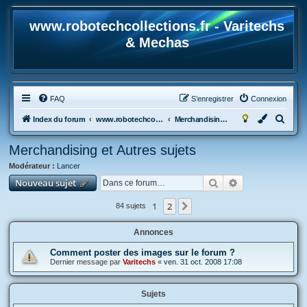
www.robotechcollections.fr - Varitechs
& Mechas
FAQ
S’enregistrer
Connexion
R
Index du forum
www.robotechcollections.fr - Robotech & Macross Toys French Forum !!!
Merchandising et Autres sujets
e
Merchandising et Autres sujets
c
Modérateur :
Lancer
h
Rechercher
Recherche avan
Nouveau sujet
e
r
1
2
Suivante
84 sujets
c
Annonces
h
e
Comment poster des images sur le forum ?
Dernier message par
Varitechs
«
ven. 31 oct. 2008 17:08
r
Sujets