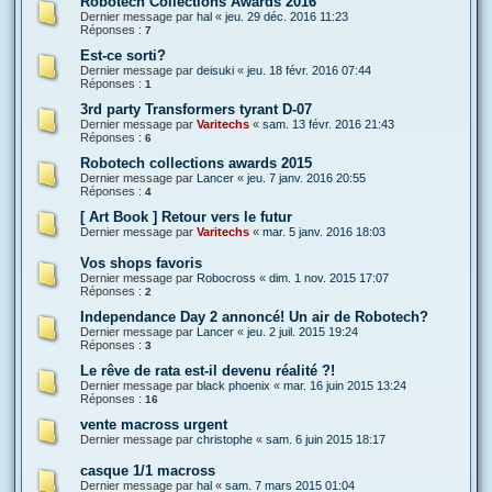
Robotech Collections Awards 2016
Dernier message par
hal
«
jeu. 29 déc. 2016 11:23
Réponses :
7
Est-ce sorti?
Dernier message par
deisuki
«
jeu. 18 févr. 2016 07:44
Réponses :
1
3rd party Transformers tyrant D-07
Dernier message par
Varitechs
«
sam. 13 févr. 2016 21:43
Réponses :
6
Robotech collections awards 2015
Dernier message par
Lancer
«
jeu. 7 janv. 2016 20:55
Réponses :
4
[ Art Book ] Retour vers le futur
Dernier message par
Varitechs
«
mar. 5 janv. 2016 18:03
Vos shops favoris
Dernier message par
Robocross
«
dim. 1 nov. 2015 17:07
Réponses :
2
Independance Day 2 annoncé! Un air de Robotech?
Dernier message par
Lancer
«
jeu. 2 juil. 2015 19:24
Réponses :
3
Le rêve de rata est-il devenu réalité ?!
Dernier message par
black phoenix
«
mar. 16 juin 2015 13:24
Réponses :
16
vente macross urgent
Dernier message par
christophe
«
sam. 6 juin 2015 18:17
casque 1/1 macross
Dernier message par
hal
«
sam. 7 mars 2015 01:04