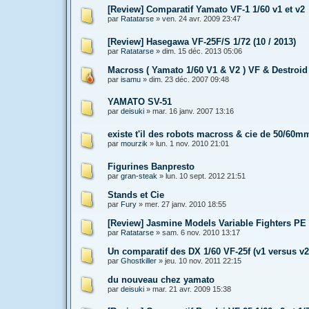
[Review] Comparatif Yamato VF-1 1/60 v1 et v2
par
Ratatarse
»
ven. 24 avr. 2009 23:47
[Review] Hasegawa VF-25F/S 1/72 (10 / 2013)
par
Ratatarse
»
dim. 15 déc. 2013 05:06
Macross ( Yamato 1/60 V1 & V2 ) VF & Destroid
par
isamu
»
dim. 23 déc. 2007 09:48
YAMATO SV-51
par
deisuki
»
mar. 16 janv. 2007 13:16
existe t'il des robots macross & cie de 50/60m
par
mourzik
»
lun. 1 nov. 2010 21:01
Figurines Banpresto
par
gran-steak
»
lun. 10 sept. 2012 21:51
Stands et Cie
par
Fury
»
mer. 27 janv. 2010 18:55
[Review] Jasmine Models Variable Fighters PE 
par
Ratatarse
»
sam. 6 nov. 2010 13:17
Un comparatif des DX 1/60 VF-25f (v1 versus v
par
Ghostkiller
»
jeu. 10 nov. 2011 22:15
du nouveau chez yamato
par
deisuki
»
mar. 21 avr. 2009 15:38