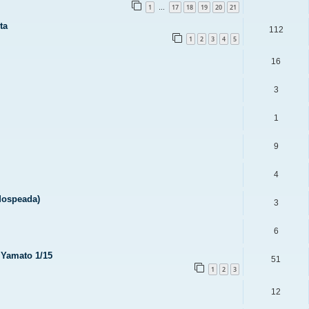
1
17
18
19
20
21
…
ta
112
1
2
3
4
5
16
3
1
9
4
Mospeada)
3
6
 Yamato 1/15
51
1
2
3
12