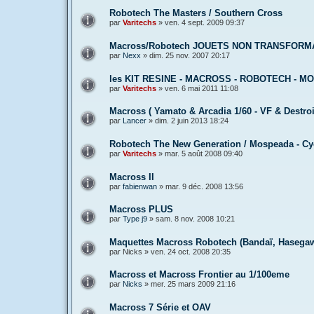
Robotech The Masters / Southern Cross
par
Varitechs
»
ven. 4 sept. 2009 09:37
Macross/Robotech JOUETS NON TRANSFOR
par
Nexx
»
dim. 25 nov. 2007 20:17
les KIT RESINE - MACROSS - ROBOTECH - 
par
Varitechs
»
ven. 6 mai 2011 11:08
Macross ( Yamato & Arcadia 1/60 - VF & Destroi
par
Lancer
»
dim. 2 juin 2013 18:24
Robotech The New Generation / Mospeada - Cy
par
Varitechs
»
mar. 5 août 2008 09:40
Macross II
par
fabienwan
»
mar. 9 déc. 2008 13:56
Macross PLUS
par
Type j9
»
sam. 8 nov. 2008 10:21
Maquettes Macross Robotech (Bandaï, Hasegawa
par
Nicks
»
ven. 24 oct. 2008 20:35
Macross et Macross Frontier au 1/100eme
par
Nicks
»
mer. 25 mars 2009 21:16
Macross 7 Série et OAV