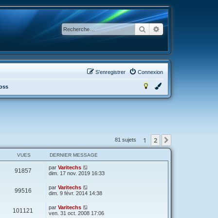
Rechercher
Recherche avancée
S’enregistrer
Connexion
ross
1
2
Suivante
81 sujets
VUES
DERNIER MESSAGE
par
Varitechs
91857
dim. 17 nov. 2019 16:33
par
Varitechs
99516
dim. 9 févr. 2014 14:38
par
Varitechs
101121
ven. 31 oct. 2008 17:06