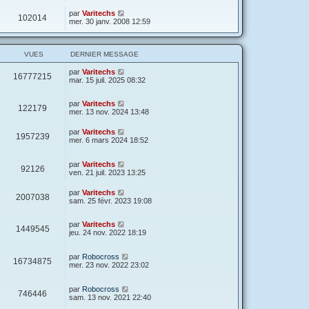
par
Varitechs
102014
mer. 30 janv. 2008 12:59
VUES
DERNIER MESSAGE
par
Varitechs
16777215
mar. 15 juil. 2025 08:32
par
Varitechs
122179
mer. 13 nov. 2024 13:48
par
Varitechs
1957239
mer. 6 mars 2024 18:52
par
Varitechs
92126
ven. 21 juil. 2023 13:25
par
Varitechs
2007038
sam. 25 févr. 2023 19:08
par
Varitechs
1449545
jeu. 24 nov. 2022 18:19
par
Robocross
16734875
mer. 23 nov. 2022 23:02
par
Robocross
746446
sam. 13 nov. 2021 22:40