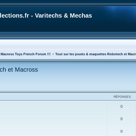
ections.fr - Varitechs & Mechas
 Macross Toys French Forum !!!
Tout sur les jouets & maquettes Robotech et Mac
ech et Macross
cher
cherche avancée
RÉPONSES
0
0
0