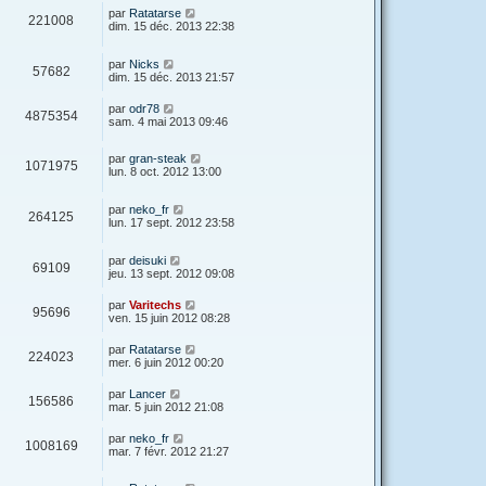
par
Ratatarse
221008
dim. 15 déc. 2013 22:38
par
Nicks
57682
dim. 15 déc. 2013 21:57
par
odr78
4875354
sam. 4 mai 2013 09:46
par
gran-steak
1071975
lun. 8 oct. 2012 13:00
par
neko_fr
264125
lun. 17 sept. 2012 23:58
par
deisuki
69109
jeu. 13 sept. 2012 09:08
par
Varitechs
95696
ven. 15 juin 2012 08:28
par
Ratatarse
224023
mer. 6 juin 2012 00:20
par
Lancer
156586
mar. 5 juin 2012 21:08
par
neko_fr
1008169
mar. 7 févr. 2012 21:27