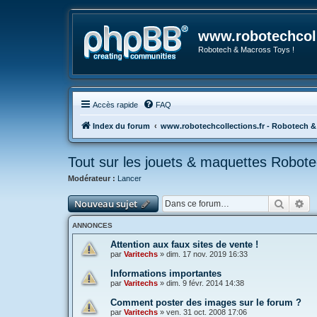
www.robotechcoll
Robotech & Macross Toys !
Accès rapide
FAQ
Index du forum
www.robotechcollections.fr - Robotech &
Tout sur les jouets & maquettes Robot
Modérateur :
Lancer
Recher
Re
Nouveau sujet
ANNONCES
Attention aux faux sites de vente !
par
Varitechs
»
dim. 17 nov. 2019 16:33
Informations importantes
par
Varitechs
»
dim. 9 févr. 2014 14:38
Comment poster des images sur le forum ?
par
Varitechs
»
ven. 31 oct. 2008 17:06