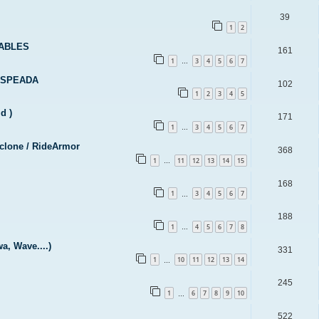
39
1
2
MABLES
161
1
3
4
5
6
7
…
MOSPEADA
102
1
2
3
4
5
d )
171
1
3
4
5
6
7
…
clone / RideArmor
368
1
11
12
13
14
15
…
168
1
3
4
5
6
7
…
188
1
4
5
6
7
8
…
, Wave....)
331
1
10
11
12
13
14
…
245
1
6
7
8
9
10
…
522