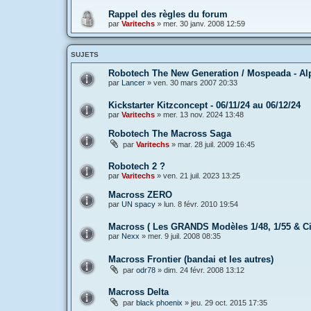
Rappel des règles du forum
par
Varitechs
»
mer. 30 janv. 2008 12:59
SUJETS
Robotech The New Generation / Mospeada - Al
par
Lancer
»
ven. 30 mars 2007 20:33
Kickstarter Kitzconcept - 06/11/24 au 06/12/24
par
Varitechs
»
mer. 13 nov. 2024 13:48
Robotech The Macross Saga
par
Varitechs
»
mar. 28 juil. 2009 16:45
Robotech 2 ?
par
Varitechs
»
ven. 21 juil. 2023 13:25
Macross ZERO
par
UN spacy
»
lun. 8 févr. 2010 19:54
Macross ( Les GRANDS Modèles 1/48, 1/55 & Ci
par
Nexx
»
mer. 9 juil. 2008 08:35
Macross Frontier (bandai et les autres)
par
odr78
»
dim. 24 févr. 2008 13:12
Macross Delta
par
black phoenix
»
jeu. 29 oct. 2015 17:35