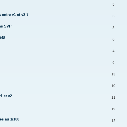
5
 entre v1 et v2 ?
3
ons SVP
8
/48
6
4
6
13
10
1 et v2
11
19
es au 1/100
12