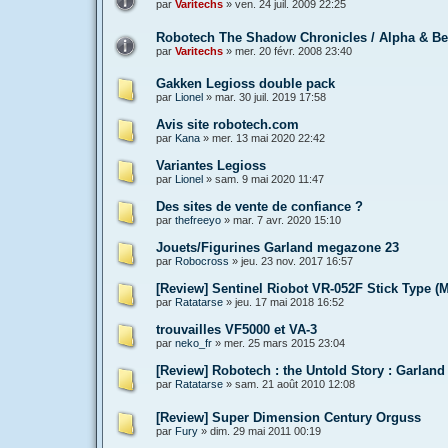
par
Varitechs
»
ven. 24 juil. 2009 22:25
Robotech The Shadow Chronicles / Alpha & Be
par
Varitechs
»
mer. 20 févr. 2008 23:40
Gakken Legioss double pack
par
Lionel
»
mar. 30 juil. 2019 17:58
Avis site robotech.com
par
Kana
»
mer. 13 mai 2020 22:42
Variantes Legioss
par
Lionel
»
sam. 9 mai 2020 11:47
Des sites de vente de confiance ?
par
thefreeyo
»
mar. 7 avr. 2020 15:10
Jouets/Figurines Garland megazone 23
par
Robocross
»
jeu. 23 nov. 2017 16:57
[Review] Sentinel Riobot VR-052F Stick Type (
par
Ratatarse
»
jeu. 17 mai 2018 16:52
trouvailles VF5000 et VA-3
par
neko_fr
»
mer. 25 mars 2015 23:04
[Review] Robotech : the Untold Story : Garland
par
Ratatarse
»
sam. 21 août 2010 12:08
[Review] Super Dimension Century Orguss
par
Fury
»
dim. 29 mai 2011 00:19