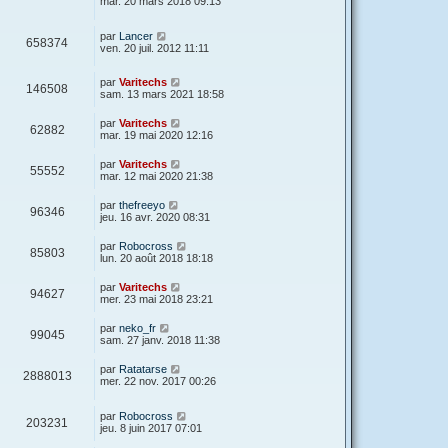
mar. 20 mars 2018 09:13
par
Lancer
658374
ven. 20 juil. 2012 11:11
par
Varitechs
146508
sam. 13 mars 2021 18:58
par
Varitechs
62882
mar. 19 mai 2020 12:16
par
Varitechs
55552
mar. 12 mai 2020 21:38
par
thefreeyo
96346
jeu. 16 avr. 2020 08:31
par
Robocross
85803
lun. 20 août 2018 18:18
par
Varitechs
94627
mer. 23 mai 2018 23:21
par
neko_fr
99045
sam. 27 janv. 2018 11:38
par
Ratatarse
2888013
mer. 22 nov. 2017 00:26
par
Robocross
203231
jeu. 8 juin 2017 07:01