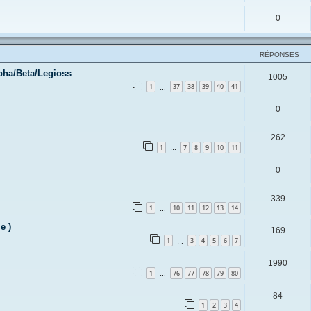
0
RÉPONSES
pha/Beta/Legioss
1005
1
37
38
39
40
41
…
0
262
1
7
8
9
10
11
…
0
339
1
10
11
12
13
14
…
e )
169
1
3
4
5
6
7
…
1990
1
76
77
78
79
80
…
84
1
2
3
4