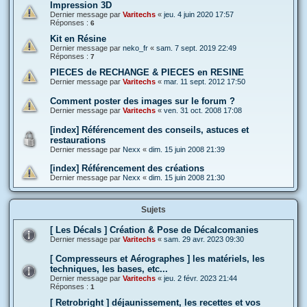
Impression 3D
Dernier message par
Varitechs
«
jeu. 4 juin 2020 17:57
Réponses :
6
Kit en Résine
Dernier message par
neko_fr
«
sam. 7 sept. 2019 22:49
Réponses :
7
PIECES de RECHANGE & PIECES en RESINE
Dernier message par
Varitechs
«
mar. 11 sept. 2012 17:50
Comment poster des images sur le forum ?
Dernier message par
Varitechs
«
ven. 31 oct. 2008 17:08
[index] Référencement des conseils, astuces et
restaurations
Dernier message par
Nexx
«
dim. 15 juin 2008 21:39
[index] Référencement des créations
Dernier message par
Nexx
«
dim. 15 juin 2008 21:30
Sujets
[ Les Décals ] Création & Pose de Décalcomanies
Dernier message par
Varitechs
«
sam. 29 avr. 2023 09:30
[ Compresseurs et Aérographes ] les matériels, les
techniques, les bases, etc...
Dernier message par
Varitechs
«
jeu. 2 févr. 2023 21:44
Réponses :
1
[ Retrobright ] déjaunissement, les recettes et vos