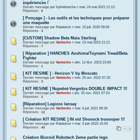
expériences !
Dernier message par
hybridmecha
«
mar. 24 mai 2022 12:13
Réponses :
6
[ Ponçage ] - Les outils et les techniques pour préparer
une maquette
Dernier message par
Ratatarse
«
mer. 15 juil. 2020 09:04
Réponses :
3
[CUSTOM] Shadow Beta Maia Sterling
Dernier message par
Varitechs
«
mar. 23 mai 2023 21:21
Réponses :
7
[ Réparation ] HANCHES Aoshima/Toynami Tread/Beta
Fighter
Dernier message par
Varitechs
«
dim. 12 févr. 2023 23:00
Réponses :
1
[ KIT RESINE ] - Horizon V by Moscato
Dernier message par
Varitechs
«
mer. 20 avr. 2022 07:20
Réponses :
3
[ KIT RESINE ] Nupetiet-Vergnitzs DOUBLE IMPACT !!!
Dernier message par
Varitechs
«
jeu. 25 nov. 2021 07:24
Réponses :
2
[Réparation] Legioss lansay
Dernier message par
Varitechs
«
mar. 6 juil. 2021 08:29
Réponses :
12
[ Création KIT RESINE ] IN vid Shooock trooooper !!!
Dernier message par
Ratatarse
«
mar. 9 juin 2020 15:09
Réponses :
45
1
2
Création Bioroid Robotech 2eme partie lego