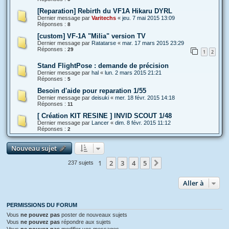
[Reparation] Rebirth du VF1A Hikaru DYRL
Dernier message par
Varitechs
«
jeu. 7 mai 2015 13:09
Réponses :
8
[custom] VF-1A "Milia" version TV
Dernier message par
Ratatarse
«
mar. 17 mars 2015 23:29
Réponses :
29
1
2
Stand FlightPose : demande de précision
Dernier message par
hal
«
lun. 2 mars 2015 21:21
Réponses :
5
Besoin d'aide pour reparation 1/55
Dernier message par
deisuki
«
mer. 18 févr. 2015 14:18
Réponses :
11
[ Création KIT RESINE ] INVID SCOUT 1/48
Dernier message par
Lancer
«
dim. 8 févr. 2015 11:12
Réponses :
2
Nouveau sujet
1
2
3
4
5
Suivante
237 sujets
Aller à
PERMISSIONS DU FORUM
Vous
ne pouvez pas
poster de nouveaux sujets
Vous
ne pouvez pas
répondre aux sujets