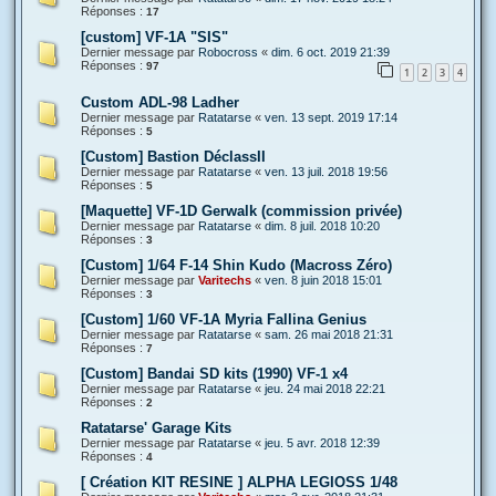
Réponses :
17
[custom] VF-1A "SIS"
Dernier message par
Robocross
«
dim. 6 oct. 2019 21:39
Réponses :
97
1
2
3
4
Custom ADL-98 Ladher
Dernier message par
Ratatarse
«
ven. 13 sept. 2019 17:14
Réponses :
5
[Custom] Bastion DéclassII
Dernier message par
Ratatarse
«
ven. 13 juil. 2018 19:56
Réponses :
5
[Maquette] VF-1D Gerwalk (commission privée)
Dernier message par
Ratatarse
«
dim. 8 juil. 2018 10:20
Réponses :
3
[Custom] 1/64 F-14 Shin Kudo (Macross Zéro)
Dernier message par
Varitechs
«
ven. 8 juin 2018 15:01
Réponses :
3
[Custom] 1/60 VF-1A Myria Fallina Genius
Dernier message par
Ratatarse
«
sam. 26 mai 2018 21:31
Réponses :
7
[Custom] Bandai SD kits (1990) VF-1 x4
Dernier message par
Ratatarse
«
jeu. 24 mai 2018 22:21
Réponses :
2
Ratatarse' Garage Kits
Dernier message par
Ratatarse
«
jeu. 5 avr. 2018 12:39
Réponses :
4
[ Création KIT RESINE ] ALPHA LEGIOSS 1/48