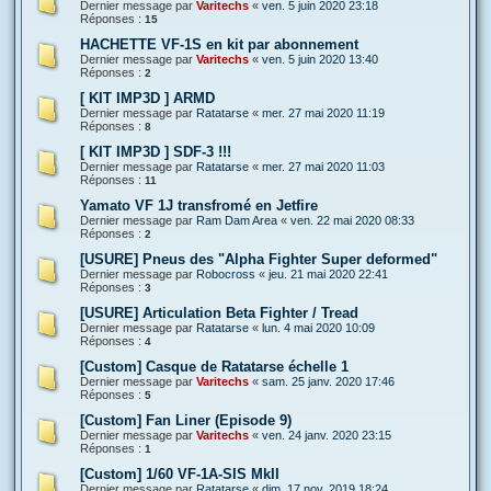
Dernier message par
Varitechs
«
ven. 5 juin 2020 23:18
Réponses :
15
HACHETTE VF-1S en kit par abonnement
Dernier message par
Varitechs
«
ven. 5 juin 2020 13:40
Réponses :
2
[ KIT IMP3D ] ARMD
Dernier message par
Ratatarse
«
mer. 27 mai 2020 11:19
Réponses :
8
[ KIT IMP3D ] SDF-3 !!!
Dernier message par
Ratatarse
«
mer. 27 mai 2020 11:03
Réponses :
11
Yamato VF 1J transfromé en Jetfire
Dernier message par
Ram Dam Area
«
ven. 22 mai 2020 08:33
Réponses :
2
[USURE] Pneus des "Alpha Fighter Super deformed"
Dernier message par
Robocross
«
jeu. 21 mai 2020 22:41
Réponses :
3
[USURE] Articulation Beta Fighter / Tread
Dernier message par
Ratatarse
«
lun. 4 mai 2020 10:09
Réponses :
4
[Custom] Casque de Ratatarse échelle 1
Dernier message par
Varitechs
«
sam. 25 janv. 2020 17:46
Réponses :
5
[Custom] Fan Liner (Episode 9)
Dernier message par
Varitechs
«
ven. 24 janv. 2020 23:15
Réponses :
1
[Custom] 1/60 VF-1A-SIS MkII
Dernier message par
Ratatarse
«
dim. 17 nov. 2019 18:24