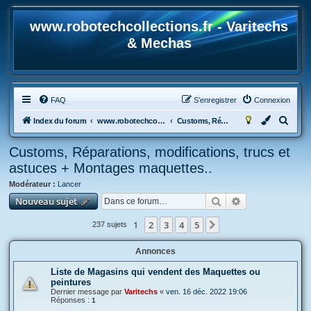
www.robotechcollections.fr - Varitechs
& Mechas
FAQ
S’enregistrer
Connexion
R
Index du forum
www.robotechcollections.fr - Robotech & Macross Toys French Forum !!!
Customs, Réparations, modifications, trucs et astuces + Montages maquettes..
e
Customs, Réparations, modifications, trucs et
c
astuces + Montages maquettes..
h
Modérateur :
Lancer
e
Rechercher
Recherche avan
Nouveau sujet
r
c
1
2
3
4
5
Suivante
237 sujets
h
Annonces
e
r
Liste de Magasins qui vendent des Maquettes ou
peintures
Dernier message par
Varitechs
«
ven. 16 déc. 2022 19:06
Réponses :
1