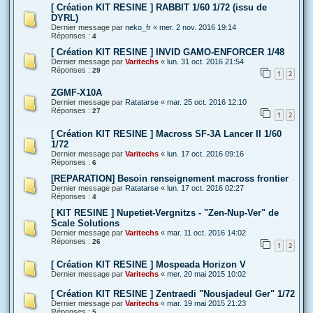
[ Création KIT RESINE ] RABBIT 1/60 1/72 (issu de
DYRL)
Dernier message par
neko_fr
«
mer. 2 nov. 2016 19:14
Réponses :
4
[ Création KIT RESINE ] INVID GAMO-ENFORCER 1/48
Dernier message par
Varitechs
«
lun. 31 oct. 2016 21:54
Réponses :
29
1
2
ZGMF-X10A
Dernier message par
Ratatarse
«
mar. 25 oct. 2016 12:10
Réponses :
27
1
2
[ Création KIT RESINE ] Macross SF-3A Lancer II 1/60
1/72
Dernier message par
Varitechs
«
lun. 17 oct. 2016 09:16
Réponses :
6
[REPARATION] Besoin renseignement macross frontier
Dernier message par
Ratatarse
«
lun. 17 oct. 2016 02:27
Réponses :
4
[ KIT RESINE ] Nupetiet-Vergnitzs - "Zen-Nup-Ver" de
Scale Solutions
Dernier message par
Varitechs
«
mar. 11 oct. 2016 14:02
Réponses :
26
1
2
[ Création KIT RESINE ] Mospeada Horizon V
Dernier message par
Varitechs
«
mer. 20 mai 2015 10:02
[ Création KIT RESINE ] Zentraedi "Nousjadeul Ger" 1/72
Dernier message par
Varitechs
«
mar. 19 mai 2015 21:23
Réponses :
5