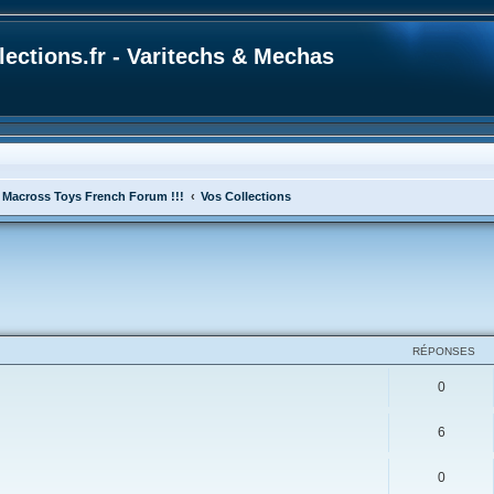
ections.fr - Varitechs & Mechas
 Macross Toys French Forum !!!
Vos Collections
cher
cherche avancée
RÉPONSES
0
6
0