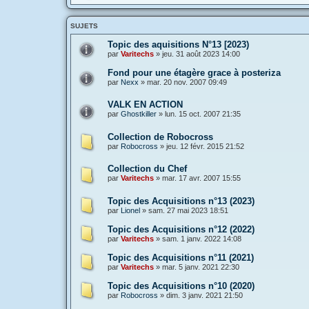
SUJETS
Topic des aquisitions N°13 [2023)
par
Varitechs
»
jeu. 31 août 2023 14:00
Fond pour une étagère grace à posteriza
par
Nexx
»
mar. 20 nov. 2007 09:49
VALK EN ACTION
par
Ghostkiller
»
lun. 15 oct. 2007 21:35
Collection de Robocross
par
Robocross
»
jeu. 12 févr. 2015 21:52
Collection du Chef
par
Varitechs
»
mar. 17 avr. 2007 15:55
Topic des Acquisitions n°13 (2023)
par
Lionel
»
sam. 27 mai 2023 18:51
Topic des Acquisitions n°12 (2022)
par
Varitechs
»
sam. 1 janv. 2022 14:08
Topic des Acquisitions n°11 (2021)
par
Varitechs
»
mar. 5 janv. 2021 22:30
Topic des Acquisitions n°10 (2020)
par
Robocross
»
dim. 3 janv. 2021 21:50