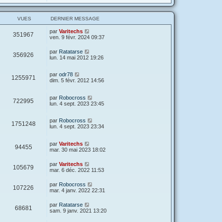
VUES
DERNIER MESSAGE
par
Varitechs
351967
ven. 9 févr. 2024 09:37
par
Ratatarse
356926
lun. 14 mai 2012 19:26
par
odr78
1255971
dim. 5 févr. 2012 14:56
par
Robocross
722995
lun. 4 sept. 2023 23:45
par
Robocross
1751248
lun. 4 sept. 2023 23:34
par
Varitechs
94455
mar. 30 mai 2023 18:02
par
Varitechs
105679
mar. 6 déc. 2022 11:53
par
Robocross
107226
mar. 4 janv. 2022 22:31
par
Ratatarse
68681
sam. 9 janv. 2021 13:20