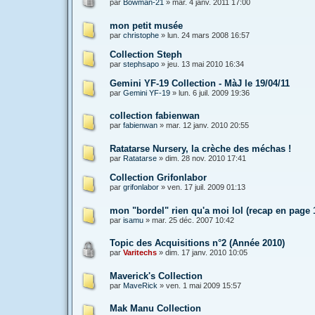
par
Bowman-21
»
mar. 4 janv. 2011 17:00
mon petit musée
par
christophe
»
lun. 24 mars 2008 16:57
Collection Steph
par
stephsapo
»
jeu. 13 mai 2010 16:34
Gemini YF-19 Collection - MàJ le 19/04/11
par
Gemini YF-19
»
lun. 6 juil. 2009 19:36
collection fabienwan
par
fabienwan
»
mar. 12 janv. 2010 20:55
Ratatarse Nursery, la crèche des méchas !
par
Ratatarse
»
dim. 28 nov. 2010 17:41
Collection Grifonlabor
par
grifonlabor
»
ven. 17 juil. 2009 01:13
mon "bordel" rien qu'a moi lol (recap en page 
par
isamu
»
mar. 25 déc. 2007 10:42
Topic des Acquisitions n°2 (Année 2010)
par
Varitechs
»
dim. 17 janv. 2010 10:05
Maverick's Collection
par
MaveRick
»
ven. 1 mai 2009 15:57
Mak Manu Collection