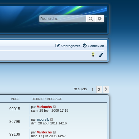
Rechercher
Recherche avancée
S’enregistrer
Connexion
1
2
Suivante
78 sujets
VUES
DERNIER MESSAGE
par
Varitechs
99015
sam. 28 févr. 2009 17:18
par
mourzik
86796
dim. 28 août 2011 14:16
par
Varitechs
99139
mar. 17 juin 2008 14:57