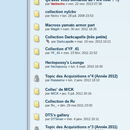
par
Varitechs
»
ven. 22 nov. 2013 07:36
collection nylcbv
par
Nicks
»
lun. 28 juil. 2008 23:53
Macross yamato armor part
par
MagiX
»
sam. 30 avr. 2011 16:35
Collection Darkcapelle (très petite)
par
Darkcapelle
»
mar. 19 nov. 2013 19:21
Collection d'YF_41
par
YF_41
»
mer. 23 févr. 2011 22:52
Hectopussy's Lounge
par
hectopussy
»
lun. 6 sept. 2010 16:35
Topic des Acquisitions n°4 (Année 2012)
par
Ratatarse
»
lun. 2 janv. 2012 18:10
Collec' de M!CK
par
M!CK
»
jeu. 5 juil. 2012 20:16
Collection de Rv
par
Rv_
»
dim. 29 mai 2011 23:00
DTS's gallery
par
DTSman
»
mer. 4 janv. 2012 20:11
Topic des Acquisitions n°3 (Année 2011)