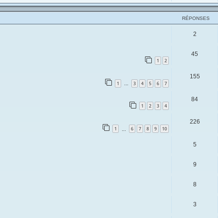
RÉPONSES
2
45
1
2
155
1
3
4
5
6
7
…
84
1
2
3
4
226
1
6
7
8
9
10
…
5
9
8
3