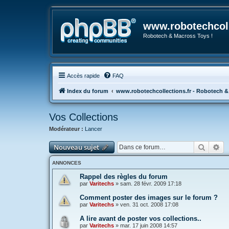
www.robotechcoll
Robotech & Macross Toys !
Accès rapide
FAQ
Index du forum
www.robotechcollections.fr - Robotech &
Vos Collections
Modérateur :
Lancer
Recher
Re
Nouveau sujet
ANNONCES
Rappel des règles du forum
par
Varitechs
»
sam. 28 févr. 2009 17:18
Comment poster des images sur le forum ?
par
Varitechs
»
ven. 31 oct. 2008 17:08
A lire avant de poster vos collections..
par
Varitechs
»
mar. 17 juin 2008 14:57