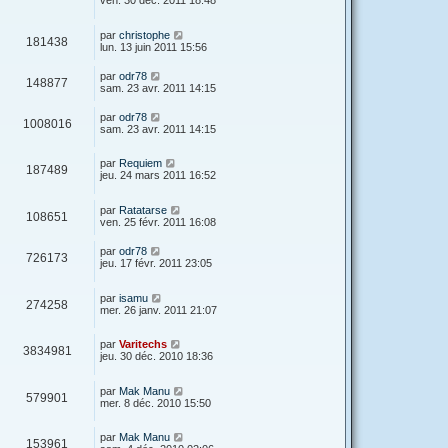
par
christophe
181438
lun. 13 juin 2011 15:56
par
odr78
148877
sam. 23 avr. 2011 14:15
par
odr78
1008016
sam. 23 avr. 2011 14:15
par
Requiem
187489
jeu. 24 mars 2011 16:52
par
Ratatarse
108651
ven. 25 févr. 2011 16:08
par
odr78
726173
jeu. 17 févr. 2011 23:05
par
isamu
274258
mer. 26 janv. 2011 21:07
par
Varitechs
3834981
jeu. 30 déc. 2010 18:36
par
Mak Manu
579901
mer. 8 déc. 2010 15:50
par
Mak Manu
153961