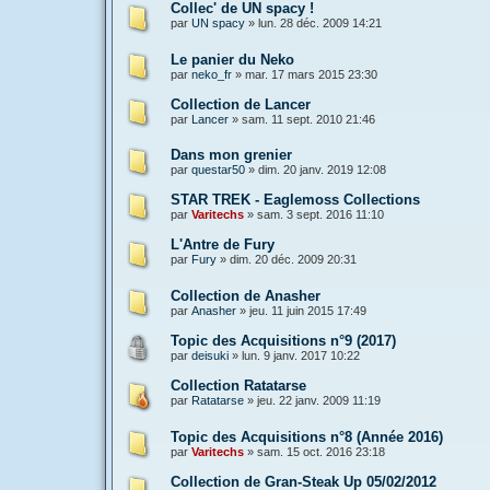
Collec' de UN spacy !
par
UN spacy
»
lun. 28 déc. 2009 14:21
Le panier du Neko
par
neko_fr
»
mar. 17 mars 2015 23:30
Collection de Lancer
par
Lancer
»
sam. 11 sept. 2010 21:46
Dans mon grenier
par
questar50
»
dim. 20 janv. 2019 12:08
STAR TREK - Eaglemoss Collections
par
Varitechs
»
sam. 3 sept. 2016 11:10
L'Antre de Fury
par
Fury
»
dim. 20 déc. 2009 20:31
Collection de Anasher
par
Anasher
»
jeu. 11 juin 2015 17:49
Topic des Acquisitions n°9 (2017)
par
deisuki
»
lun. 9 janv. 2017 10:22
Collection Ratatarse
par
Ratatarse
»
jeu. 22 janv. 2009 11:19
Topic des Acquisitions n°8 (Année 2016)
par
Varitechs
»
sam. 15 oct. 2016 23:18
Collection de Gran-Steak Up 05/02/2012