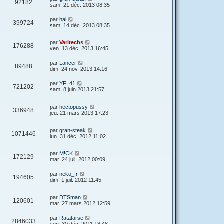
92182
sam. 21 déc. 2013 08:35
par
hal
399724
sam. 14 déc. 2013 08:35
par
Varitechs
176288
ven. 13 déc. 2013 16:45
par
Lancer
89488
dim. 24 nov. 2013 14:16
par
YF_41
721202
sam. 8 juin 2013 21:57
par
hectopussy
336948
jeu. 21 mars 2013 17:23
par
gran-steak
1071446
lun. 31 déc. 2012 11:02
par
M!CK
172129
mar. 24 juil. 2012 00:09
par
neko_fr
194605
dim. 1 juil. 2012 11:45
par
DTSman
120601
mar. 27 mars 2012 12:59
par
Ratatarse
2846033
ven. 30 déc. 2011 18:48