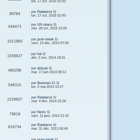
lun. 17 oct. 2016 02:50
par
Ratatarse
89784
lun. 17 oct. 2016 02:43
par
UN spacy
434473
mer. 28 oct. 2015 23:05
par
gran-steak
1011860
sam. 13 déc. 2014 07:50
par
hal
1558627
dim. 2 nov. 2014 18:31
par
deisuki
480296
mar. 17 juin 2014 08:12
par
Bowman-21
548315
lun. 5 mai 2014 10:27
par
Ratatarse
2159607
mar. 4 févr. 2014 22:26
par
Nicks
79619
sam. 11 janv. 2014 21:42
par
Ratatarse
818734
mar. 31 déc. 2013 00:49
par
gran-steak