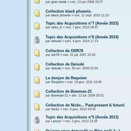
par
gran-steak
»
ven. 13 juin 2008 19:27
Collection black phoenix.
par
black phoenix
»
ven. 11 sept. 2015 11:23
Topic des Acquisitions n°7 (Année 2015)
par
neko_fr
»
mer. 7 janv. 2015 09:47
Topic des Acquisitions n°6 (Année 2014)
par
deisuki
»
sam. 4 janv. 2014 17:14
Collection de ODR78
par
odr78
»
mar. 31 juil. 2007 22:03
Collection de Deisuki
par
deisuki
»
mer. 30 avr. 2008 22:54
Le donjon de Requiem
par
Requiem
»
mer. 19 janv. 2011 19:49
Collection de Bowman-21
par
Bowman-21
»
dim. 12 juil. 2009 20:01
Collection de Nicks... Past-present & future!
par
Nicks
»
mer. 8 janv. 2014 20:45
Topic des Acquisitions n°5 (Année 2013)
par
Lancer
»
mer. 2 janv. 2013 14:28
Qu'avez vous demandé au Père noël ? :-)