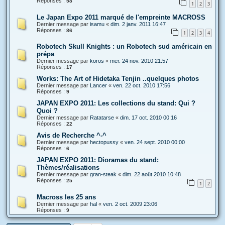
Réponses :
58
1
2
3
Le Japan Expo 2011 marqué de l'empreinte MACROSS
Dernier message par
isamu
«
dim. 2 janv. 2011 16:47
Réponses :
86
1
2
3
4
Robotech Skull Knights : un Robotech sud américain en
prépa
Dernier message par
koros
«
mer. 24 nov. 2010 21:57
Réponses :
17
Works: The Art of Hidetaka Tenjin ..quelques photos
Dernier message par
Lancer
«
ven. 22 oct. 2010 17:56
Réponses :
9
JAPAN EXPO 2011: Les collections du stand: Qui ?
Quoi ?
Dernier message par
Ratatarse
«
dim. 17 oct. 2010 00:16
Réponses :
22
Avis de Recherche ^-^
Dernier message par
hectopussy
«
ven. 24 sept. 2010 00:00
Réponses :
6
JAPAN EXPO 2011: Dioramas du stand:
Thèmes/réalisations
Dernier message par
gran-steak
«
dim. 22 août 2010 10:48
Réponses :
25
1
2
Macross les 25 ans
Dernier message par
hal
«
ven. 2 oct. 2009 23:06
Réponses :
9