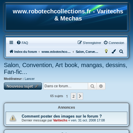
www.robotechcollections.fr - Varitechs
& Mechas
FAQ
S’enregistrer
Connexion
R
Index du forum
www.robotechcollections.fr - Robotech & Macross Toys French Forum !!!
Salon, Convention, Art book, mangas, dessins, Fan-fic...
e
Salon, Convention, Art book, mangas, dessins,
c
Fan-fic...
h
Modérateur :
Lancer
e
Rechercher
Recherche avan
Nouveau sujet
r
c
1
2
Suivante
65 sujets
h
Annonces
e
r
Comment poster des images sur le forum ?
Dernier message par
Varitechs
«
ven. 31 oct. 2008 17:08