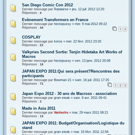
San Diego Comic Con 2012
Dernier message par
Ratatarse
«
jeu. 12 juil. 2012 12:20
Réponses :
4
Evènement Transformers en France
Dernier message par
hectopussy
«
mer. 9 mai 2012 09:22
Réponses :
44
1
2
COSPLAY
Dernier message par
koros
«
mer. 22 févr. 2012 23:20
Réponses :
22
Valkyries Second Sortie: Tenjin Hidetaka Art Works of
Macros
Dernier message par
hectopussy
«
ven. 13 janv. 2012 20:08
Réponses :
18
JAPAN EXPO 2011:Qui sera présent?Rencontres des
participants
Dernier message par
Bowman-21
«
sam. 16 juil. 2011 17:25
Réponses :
72
1
2
3
Japan Expo 2012 - 30 ans de Macross - association
Dernier message par
gran-steak
«
sam. 9 avr. 2011 09:41
Réponses :
3
Made in Asia 2011
Dernier message par
Varitechs
«
mar. 29 mars 2011 08:21
Réponses :
19
JAPAN EXPO 2011: Budget/Organisation/Logistique du
stand
Dernier message par
gran-steak
«
mar. 15 févr. 2011 12:56