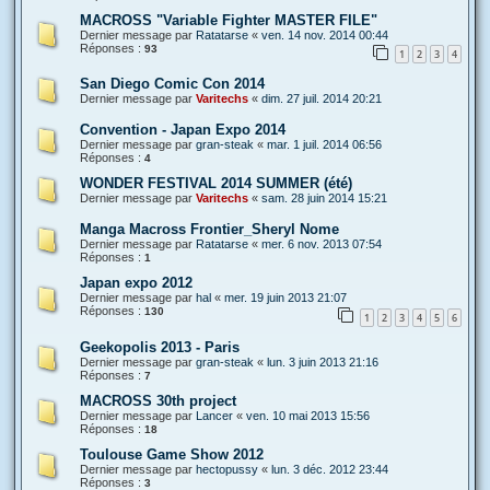
MACROSS "Variable Fighter MASTER FILE"
Dernier message par
Ratatarse
«
ven. 14 nov. 2014 00:44
Réponses :
93
1
2
3
4
San Diego Comic Con 2014
Dernier message par
Varitechs
«
dim. 27 juil. 2014 20:21
Convention - Japan Expo 2014
Dernier message par
gran-steak
«
mar. 1 juil. 2014 06:56
Réponses :
4
WONDER FESTIVAL 2014 SUMMER (été)
Dernier message par
Varitechs
«
sam. 28 juin 2014 15:21
Manga Macross Frontier_Sheryl Nome
Dernier message par
Ratatarse
«
mer. 6 nov. 2013 07:54
Réponses :
1
Japan expo 2012
Dernier message par
hal
«
mer. 19 juin 2013 21:07
Réponses :
130
1
2
3
4
5
6
Geekopolis 2013 - Paris
Dernier message par
gran-steak
«
lun. 3 juin 2013 21:16
Réponses :
7
MACROSS 30th project
Dernier message par
Lancer
«
ven. 10 mai 2013 15:56
Réponses :
18
Toulouse Game Show 2012
Dernier message par
hectopussy
«
lun. 3 déc. 2012 23:44
Réponses :
3