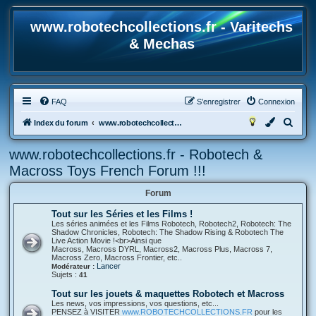
www.robotechcollections.fr - Varitechs
& Mechas
FAQ
S’enregistrer
Connexion
R
Index du forum
www.robotechcollections.fr - Robotech & Macross Toys French Forum !!!
e
www.robotechcollections.fr - Robotech &
c
Macross Toys French Forum !!!
h
e
Forum
r
Tout sur les Séries et les Films !
Les séries animées et les Films Robotech, Robotech2, Robotech: The
c
Shadow Chronicles, Robotech: The Shadow Rising & Robotech The
Live Action Movie !<br>Ainsi que
h
Macross, Macross DYRL, Macross2, Macross Plus, Macross 7,
Macross Zero, Macross Frontier, etc..
e
Lancer
Modérateur :
Sujets :
r
41
Tout sur les jouets & maquettes Robotech et Macross
Les news, vos impressions, vos questions, etc...
PENSEZ à VISITER
www.ROBOTECHCOLLECTIONS.FR
pour les