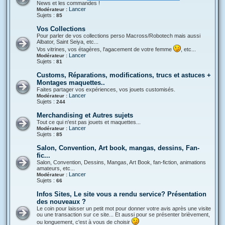
News et les commandes !
Lancer
Modérateur :
Sujets :
85
Vos Collections
Pour parler de vos collections perso Macross/Robotech mais aussi
Albator, Saint Seiya, etc...
Vos vitrines, vos étagères, l'agacement de votre femme
, etc...
Lancer
Modérateur :
Sujets :
81
Customs, Réparations, modifications, trucs et astuces +
Montages maquettes..
Faites partager vos expériences, vos jouets customisés.
Lancer
Modérateur :
Sujets :
244
Merchandising et Autres sujets
Tout ce qui n'est pas jouets et maquettes...
Lancer
Modérateur :
Sujets :
85
Salon, Convention, Art book, mangas, dessins, Fan-
fic...
Salon, Convention, Dessins, Mangas, Art Book, fan-fiction, animations
amateurs, etc...
Lancer
Modérateur :
Sujets :
66
Infos Sites, Le site vous a rendu service? Présentation
des nouveaux ?
Le coin pour laisser un petit mot pour donner votre avis après une visite
ou une transaction sur ce site... Et aussi pour se présenter brièvement,
ou longuement, c'est à vous de choisir