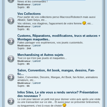
News et les commandes !
Lancer
Modérateur :
Sujets :
85
Vos Collections
Pour parler de vos collections perso Macross/Robotech mais aussi
Albator, Saint Seiya, etc...
Vos vitrines, vos étagères, l'agacement de votre femme
, etc...
Lancer
Modérateur :
Sujets :
81
Customs, Réparations, modifications, trucs et astuces +
Montages maquettes..
Faites partager vos expériences, vos jouets customisés.
Lancer
Modérateur :
Sujets :
244
Merchandising et Autres sujets
Tout ce qui n'est pas jouets et maquettes...
Lancer
Modérateur :
Sujets :
85
Salon, Convention, Art book, mangas, dessins, Fan-
fic...
Salon, Convention, Dessins, Mangas, Art Book, fan-fiction, animations
amateurs, etc...
Lancer
Modérateur :
Sujets :
66
Infos Sites, Le site vous a rendu service? Présentation
des nouveaux ?
Le coin pour laisser un petit mot pour donner votre avis après une visite
ou une transaction sur ce site... Et aussi pour se présenter brièvement,
ou longuement, c'est à vous de choisir