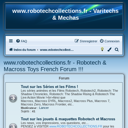
www.robotechcollections.fr - Varitechs
& Mechas
FAQ
S’enregistrer
Connexion
R
Index du forum
www.robotechcollections.fr - Robotech & Macross Toys French Forum !!!
e
www.robotechcollections.fr - Robotech &
c
Macross Toys French Forum !!!
h
e
Forum
r
Tout sur les Séries et les Films !
Les séries animées et les Films Robotech, Robotech2, Robotech: The
c
Shadow Chronicles, Robotech: The Shadow Rising & Robotech The
Live Action Movie !<br>Ainsi que
h
Macross, Macross DYRL, Macross2, Macross Plus, Macross 7,
Macross Zero, Macross Frontier, etc..
e
Lancer
Modérateur :
Sujets :
r
41
Tout sur les jouets & maquettes Robotech et Macross
Les news, vos impressions, vos questions, etc...
PENSEZ à VISITER
www.ROBOTECHCOLLECTIONS.FR
pour les