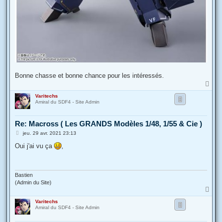
Bonne chasse et bonne chance pour les intéressés.
H
a
Varitechs
u
Amiral du SDF4 - Site Admin
t
Re: Macross ( Les GRANDS Modèles 1/48, 1/55 & Cie )
M
jeu. 29 avr. 2021 23:13
e
s
Oui j'ai vu ça
,
s
a
g
e
Bastien
(Admin du Site)
H
a
Varitechs
u
Amiral du SDF4 - Site Admin
t