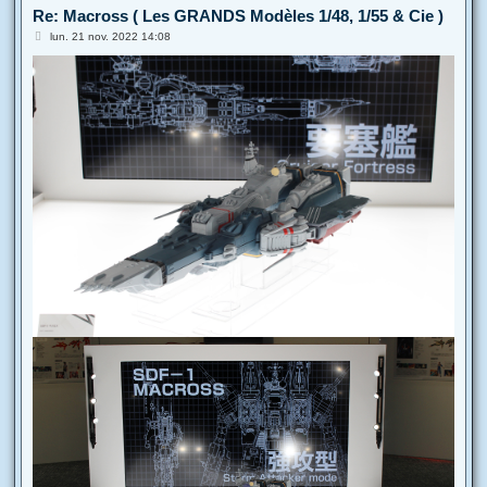
Re: Macross ( Les GRANDS Modèles 1/48, 1/55 & Cie )
M
lun. 21 nov. 2022 14:08
e
s
s
a
g
e