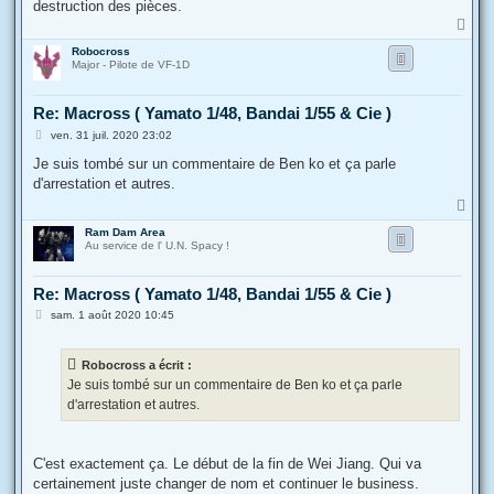
destruction des pièces.
H
a
Robocross
u
Major - Pilote de VF-1D
t
Re: Macross ( Yamato 1/48, Bandai 1/55 & Cie )
M
ven. 31 juil. 2020 23:02
e
s
Je suis tombé sur un commentaire de Ben ko et ça parle
s
d'arrestation et autres.
a
g
H
e
a
Ram Dam Area
u
Au service de l' U.N. Spacy !
t
Re: Macross ( Yamato 1/48, Bandai 1/55 & Cie )
M
sam. 1 août 2020 10:45
e
s
s
Robocross a écrit :
a
g
Je suis tombé sur un commentaire de Ben ko et ça parle
e
d'arrestation et autres.
C'est exactement ça. Le début de la fin de Wei Jiang. Qui va
certainement juste changer de nom et continuer le business.