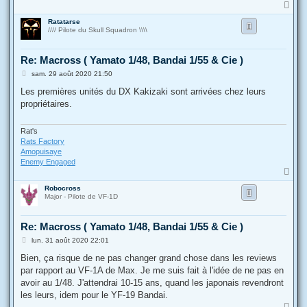
H
a
Ratatarse
u
//// Pilote du Skull Squadron \\\\
t
Re: Macross ( Yamato 1/48, Bandai 1/55 & Cie )
M
sam. 29 août 2020 21:50
e
s
Les premières unités du DX Kakizaki sont arrivées chez leurs
s
propriétaires.
a
g
e
Rat's
Rats Factory
Amopuisaye
Enemy Engaged
H
a
Robocross
u
Major - Pilote de VF-1D
t
Re: Macross ( Yamato 1/48, Bandai 1/55 & Cie )
M
lun. 31 août 2020 22:01
e
s
Bien, ça risque de ne pas changer grand chose dans les reviews
s
par rapport au VF-1A de Max. Je me suis fait à l'idée de ne pas en
a
g
avoir au 1/48. J'attendrai 10-15 ans, quand les japonais revendront
e
les leurs, idem pour le YF-19 Bandai.
H