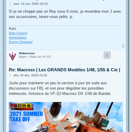
M
sam. 14 nov. 2020 16:23
e
s
Si je ne choppe pas un Roy sous 6 mois, je revendrai mon J avec
s
ses accessoires, tenez-vous prêts :p
a
g
e
Rat's
Rats Factory
Amopuisaye
Enemy Engaged
H
a
Robocross
u
Major - Pilote de VF-1D
t
Re: Macross ( Les GRANDS Modèles 1/48, 1/55 & Cie )
M
dim. 20 déc. 2020 23:32
e
s
Juste pour maintenir un peu la section à jour (et suite aux
s
discussions sur FB), et non pour dégoûter les possibles
a
g
intéressés. Annonce du VF-1D Macross DX 1/48 de Bandai.
e