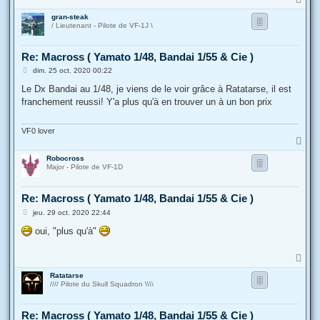
a
gran-steak
u
/ Lieutenant - Pilote de VF-1J \
t
Re: Macross ( Yamato 1/48, Bandai 1/55 & Cie )
M
dim. 25 oct. 2020 00:22
e
s
Le Dx Bandai au 1/48, je viens de le voir grâce à Ratatarse, il est
s
franchement reussi! Y'a plus qu'à en trouver un à un bon prix
a
g
e
VF0 lover
H
a
Robocross
u
Major - Pilote de VF-1D
t
Re: Macross ( Yamato 1/48, Bandai 1/55 & Cie )
M
jeu. 29 oct. 2020 22:44
e
s
oui, "plus qu'à"
s
a
g
H
e
a
Ratatarse
u
//// Pilote du Skull Squadron \\\\
t
Re: Macross ( Yamato 1/48, Bandai 1/55 & Cie )