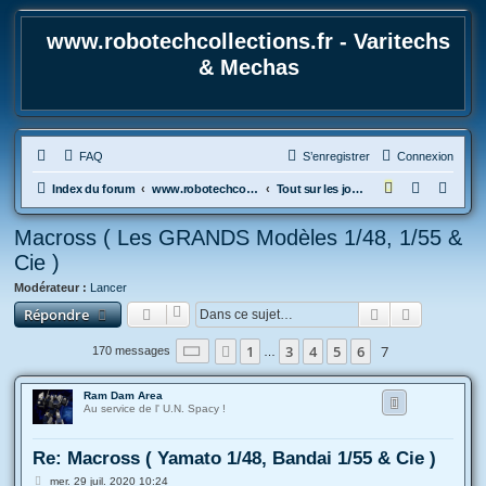
www.robotechcollections.fr - Varitechs
& Mechas
FAQ
S’enregistrer
Connexion
R
Index du forum
www.robotechcollections.fr - Robotech & Macross Toys French Forum !!!
Tout sur les jouets & maquettes Robotech et Macross
e
Macross ( Les GRANDS Modèles 1/48, 1/55 &
c
Cie )
h
Modérateur :
Lancer
e
Rechercher
Recherche
Répondre
r
c
Page
7
sur
7
1
3
4
5
6
7
Précédente
170 messages
…
h
Ram Dam Area
e
Au service de l' U.N. Spacy !
r
Re: Macross ( Yamato 1/48, Bandai 1/55 & Cie )
M
mer. 29 juil. 2020 10:24