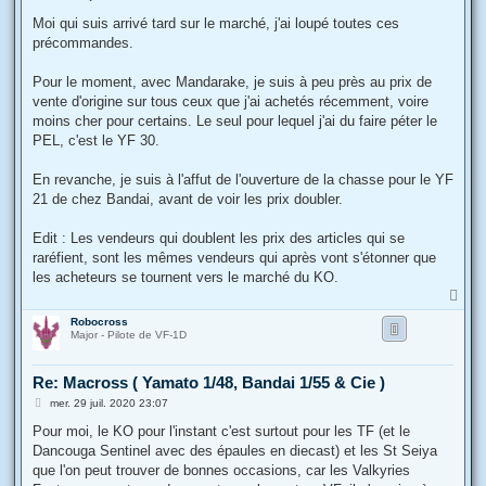
e
s
Moi qui suis arrivé tard sur le marché, j'ai loupé toutes ces
s
précommandes.
a
g
e
Pour le moment, avec Mandarake, je suis à peu près au prix de
vente d'origine sur tous ceux que j'ai achetés récemment, voire
moins cher pour certains. Le seul pour lequel j'ai du faire péter le
PEL, c'est le YF 30.
En revanche, je suis à l'affut de l'ouverture de la chasse pour le YF
21 de chez Bandai, avant de voir les prix doubler.
Edit : Les vendeurs qui doublent les prix des articles qui se
raréfient, sont les mêmes vendeurs qui après vont s'étonner que
les acheteurs se tournent vers le marché du KO.
H
a
Robocross
u
Major - Pilote de VF-1D
t
Re: Macross ( Yamato 1/48, Bandai 1/55 & Cie )
M
mer. 29 juil. 2020 23:07
e
s
Pour moi, le KO pour l'instant c'est surtout pour les TF (et le
s
Dancouga Sentinel avec des épaules en diecast) et les St Seiya
a
g
que l'on peut trouver de bonnes occasions, car les Valkyries
e