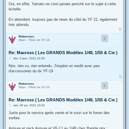
s
Oui, en effet, Yamato ne s'est jamais penché sur le sujet à cette
s
échelle.
a
g
e
En attendant, toujours pas de news du côté du YF 21, également
très attendu.
H
a
Robocross
u
Major - Pilote de VF-1D
t
Re: Macross ( Les GRANDS Modèles 1/48, 1/55 & Cie )
M
dim. 3 janv. 2021 22:29
e
s
Non, rien vu, rien entendu. J'espère un reedit avec peu
s
d'accessoires du dx YF-19.
a
g
H
e
a
Robocross
u
Major - Pilote de VF-1D
t
Re: Macross ( Les GRANDS Modèles 1/48, 1/55 & Cie )
M
mer. 28 avr. 2021 23:32
e
s
Juste pour le service après vente et le suivi sur le forum des
s
sorties
a
g
e
Armure et pack Armure et VF-1J au 1/48 chez Bandai prix :