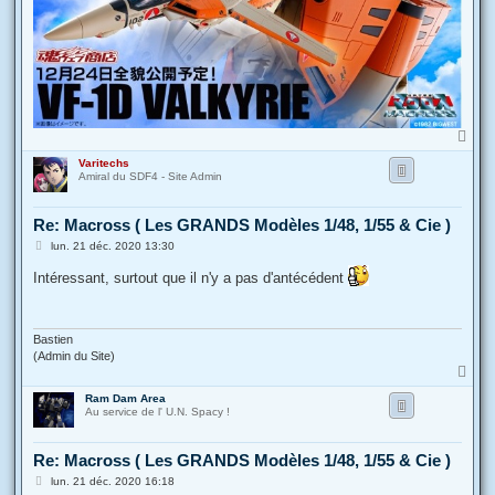
H
a
Varitechs
u
Amiral du SDF4 - Site Admin
t
Re: Macross ( Les GRANDS Modèles 1/48, 1/55 & Cie )
M
lun. 21 déc. 2020 13:30
e
s
Intéressant, surtout que il n'y a pas d'antécédent
s
a
g
e
Bastien
(Admin du Site)
H
a
Ram Dam Area
u
Au service de l' U.N. Spacy !
t
Re: Macross ( Les GRANDS Modèles 1/48, 1/55 & Cie )
M
lun. 21 déc. 2020 16:18
e