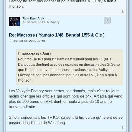
Factory ne sont pas donner et pour les autres VF, il n'y a rien à
l'horizon.
H
a
Ram Dam Area
u
Au service de l' U.N. Spacy !
t
Re: Macross ( Yamato 1/48, Bandai 1/55 & Cie )
M
jeu. 30 juil. 2020 10:58
e
s
s
Robocross a écrit :
a
g
Pour moi, le KO pour l'instant c'est surtout pour les TF (et le
e
Dancouga Sentinel avec des épaules en diecast) et les St Seiya
que l'on peut trouver de bonnes occasions, car les Valkyries
Factory ne sont pas donner et pour les autres VF, il n'y a rien à
l'horizon.
Les Valkyrie Factory sont certes pas donnés, mais c'est toujours
moins cher que les officiels qui sont hors de prix. Arcadia qui vend
plus de 300 euros un VF1 dont le moule à plus de 10 ans, je
trouve ça limite.
Sinon, concernant les TF KO, ça sent la fin, vu ce qu'il vient de se
passer dans l'usine de Wei Jiang.
H
a