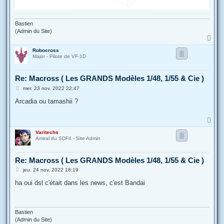
Bastien
(Admin du Site)
H
a
Robocross
u
Major - Pilote de VF-1D
t
Re: Macross ( Les GRANDS Modèles 1/48, 1/55 & Cie )
M
mer. 23 nov. 2022 22:47
e
s
Arcadia ou tamashii ?
s
a
g
H
e
a
Varitechs
u
Amiral du SDF4 - Site Admin
t
Re: Macross ( Les GRANDS Modèles 1/48, 1/55 & Cie )
M
jeu. 24 nov. 2022 18:19
e
s
ha oui dsl c'était dans les news, c'est Bandai
s
a
g
e
Bastien
(Admin du Site)