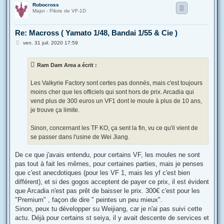
Robocross
u
Major - Pilote de VF-1D
t
Re: Macross ( Yamato 1/48, Bandai 1/55 & Cie )
M
ven. 31 juil. 2020 17:59
e
s
s
Ram Dam Area a écrit :
a
g
e
Les Valkyrie Factory sont certes pas donnés, mais c'est toujours
moins cher que les officiels qui sont hors de prix. Arcadia qui
vend plus de 300 euros un VF1 dont le moule à plus de 10 ans,
je trouve ça limite.
Sinon, concernant les TF KO, ça sent la fin, vu ce qu'il vient de
se passer dans l'usine de Wei Jiang.
De ce que j'avais entendu, pour certains VF, les moules ne sont
pas tout à fait les mêmes, pour certaines parties, mais je penses
que c'est anecdotiques (pour les VF 1, mais les yf c'est bien
différent), et si des gogos acceptent de payer ce prix, il est évident
que Arcadia n'est pas prêt de baisser le prix. 300€ c'est pour les
"Premium" , façon de dire " peintes un peu mieux".
Sinon, peux tu développer su Weijiang, car je n'ai pas suivi cette
actu. Déjà pour certains st seiya, il y avait descente de services et