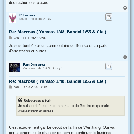
destruction des pièces.
H
a
Robocross
u
Major - Pilote de VF-1D
t
Re: Macross ( Yamato 1/48, Bandai 1/55 & Cie )
M
ven. 31 juil. 2020 23:02
e
s
Je suis tombé sur un commentaire de Ben ko et ça parle
s
d'arrestation et autres.
a
g
H
e
a
Ram Dam Area
u
Au service de l' U.N. Spacy !
t
Re: Macross ( Yamato 1/48, Bandai 1/55 & Cie )
M
sam. 1 août 2020 10:45
e
s
s
Robocross a écrit :
a
g
Je suis tombé sur un commentaire de Ben ko et ça parle
e
d'arrestation et autres.
C'est exactement ça. Le début de la fin de Wei Jiang. Qui va
certainement juste changer de nom et continuer le business.