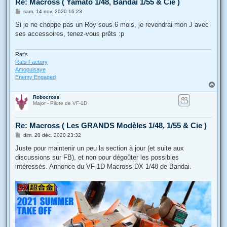
Re: Macross ( Yamato 1/48, Bandai 1/55 & Cie )
M
sam. 14 nov. 2020 16:23
e
s
Si je ne choppe pas un Roy sous 6 mois, je revendrai mon J avec
s
ses accessoires, tenez-vous prêts :p
a
g
e
Rat's
Rats Factory
Amopuisaye
Enemy Engaged
H
a
Robocross
u
Major - Pilote de VF-1D
t
Re: Macross ( Les GRANDS Modèles 1/48, 1/55 & Cie )
M
dim. 20 déc. 2020 23:32
e
s
Juste pour maintenir un peu la section à jour (et suite aux
s
discussions sur FB), et non pour dégoûter les possibles
a
g
intéressés. Annonce du VF-1D Macross DX 1/48 de Bandai.
e