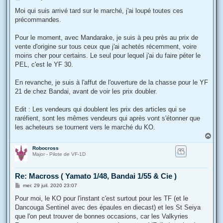
e
s
Moi qui suis arrivé tard sur le marché, j'ai loupé toutes ces
s
précommandes.
a
g
e
Pour le moment, avec Mandarake, je suis à peu près au prix de
vente d'origine sur tous ceux que j'ai achetés récemment, voire
moins cher pour certains. Le seul pour lequel j'ai du faire péter le
PEL, c'est le YF 30.
En revanche, je suis à l'affut de l'ouverture de la chasse pour le YF
21 de chez Bandai, avant de voir les prix doubler.
Edit : Les vendeurs qui doublent les prix des articles qui se
raréfient, sont les mêmes vendeurs qui après vont s'étonner que
les acheteurs se tournent vers le marché du KO.
H
a
Robocross
u
Major - Pilote de VF-1D
t
Re: Macross ( Yamato 1/48, Bandai 1/55 & Cie )
M
mer. 29 juil. 2020 23:07
e
s
Pour moi, le KO pour l'instant c'est surtout pour les TF (et le
s
Dancouga Sentinel avec des épaules en diecast) et les St Seiya
a
g
que l'on peut trouver de bonnes occasions, car les Valkyries
e