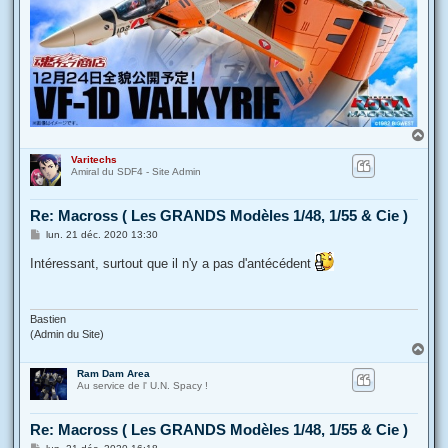
H
a
Varitechs
u
Amiral du SDF4 - Site Admin
t
Re: Macross ( Les GRANDS Modèles 1/48, 1/55 & Cie )
M
lun. 21 déc. 2020 13:30
e
s
Intéressant, surtout que il n'y a pas d'antécédent
s
a
g
e
Bastien
(Admin du Site)
H
a
Ram Dam Area
u
Au service de l' U.N. Spacy !
t
Re: Macross ( Les GRANDS Modèles 1/48, 1/55 & Cie )
M