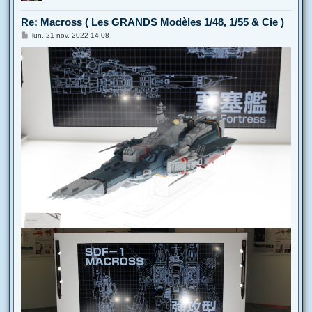
Re: Macross ( Les GRANDS Modèles 1/48, 1/55 & Cie )
M
lun. 21 nov. 2022 14:08
e
s
s
a
g
e