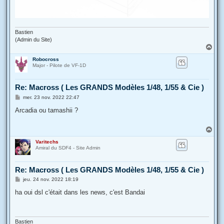
Bastien
(Admin du Site)
H
a
Robocross
u
Major - Pilote de VF-1D
t
Re: Macross ( Les GRANDS Modèles 1/48, 1/55 & Cie )
M
mer. 23 nov. 2022 22:47
e
s
Arcadia ou tamashii ?
s
a
g
H
e
a
Varitechs
u
Amiral du SDF4 - Site Admin
t
Re: Macross ( Les GRANDS Modèles 1/48, 1/55 & Cie )
M
jeu. 24 nov. 2022 18:19
e
s
ha oui dsl c'était dans les news, c'est Bandai
s
a
g
e
Bastien