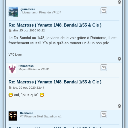
H
a
gran-steak
u
/ Lieutenant - Pilote de VF-1J \
t
Re: Macross ( Yamato 1/48, Bandai 1/55 & Cie )
M
dim. 25 oct. 2020 00:22
e
s
Le Dx Bandai au 1/48, je viens de le voir grâce à Ratatarse, il est
s
franchement reussi! Y'a plus qu'à en trouver un à un bon prix
a
g
e
VF0 lover
H
a
Robocross
u
Major - Pilote de VF-1D
t
Re: Macross ( Yamato 1/48, Bandai 1/55 & Cie )
M
jeu. 29 oct. 2020 22:44
e
s
oui, "plus qu'à"
s
a
g
H
e
a
Ratatarse
u
//// Pilote du Skull Squadron \\\\
t