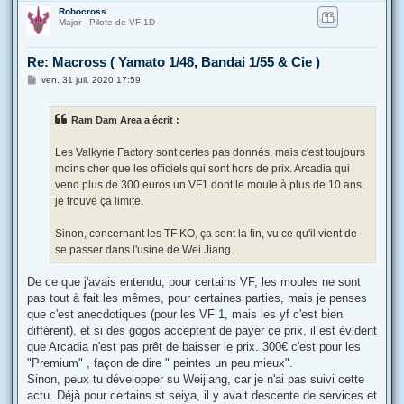
a
Robocross
u
Major - Pilote de VF-1D
t
Re: Macross ( Yamato 1/48, Bandai 1/55 & Cie )
M
ven. 31 juil. 2020 17:59
e
s
s
Ram Dam Area a écrit :
a
g
e
Les Valkyrie Factory sont certes pas donnés, mais c'est toujours
moins cher que les officiels qui sont hors de prix. Arcadia qui
vend plus de 300 euros un VF1 dont le moule à plus de 10 ans,
je trouve ça limite.
Sinon, concernant les TF KO, ça sent la fin, vu ce qu'il vient de
se passer dans l'usine de Wei Jiang.
De ce que j'avais entendu, pour certains VF, les moules ne sont
pas tout à fait les mêmes, pour certaines parties, mais je penses
que c'est anecdotiques (pour les VF 1, mais les yf c'est bien
différent), et si des gogos acceptent de payer ce prix, il est évident
que Arcadia n'est pas prêt de baisser le prix. 300€ c'est pour les
"Premium" , façon de dire " peintes un peu mieux".
Sinon, peux tu développer su Weijiang, car je n'ai pas suivi cette
actu. Déjà pour certains st seiya, il y avait descente de services et