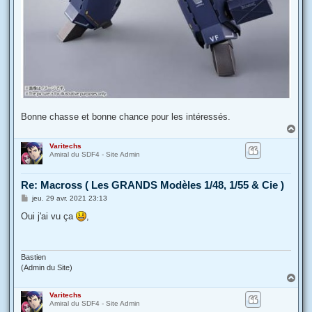
Bonne chasse et bonne chance pour les intéressés.
H
a
Varitechs
u
Amiral du SDF4 - Site Admin
t
Re: Macross ( Les GRANDS Modèles 1/48, 1/55 & Cie )
M
jeu. 29 avr. 2021 23:13
e
s
Oui j'ai vu ça
,
s
a
g
e
Bastien
(Admin du Site)
H
a
Varitechs
u
Amiral du SDF4 - Site Admin
t