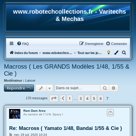
www.robotechcollections.fr - Varitechs
& Mechas
FAQ
S’enregistrer
Connexion
R
Index du forum
www.robotechcollections.fr - Robotech & Macross Toys French Forum !!!
Tout sur les jouets & maquettes Robotech et Macross
e
Macross ( Les GRANDS Modèles 1/48, 1/55 &
c
Cie )
h
Modérateur :
Lancer
e
Rechercher
Recherche
Répondre
r
c
Page
7
sur
7
1
3
4
5
6
7
Précédente
170 messages
…
h
Ram Dam Area
e
Au service de l' U.N. Spacy !
r
Re: Macross ( Yamato 1/48, Bandai 1/55 & Cie )
M
mer. 29 juil. 2020 10:24