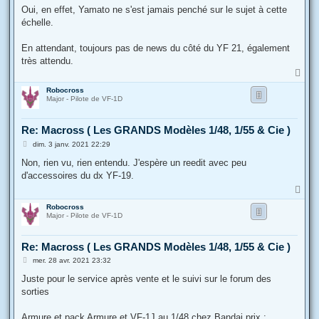
s
Oui, en effet, Yamato ne s'est jamais penché sur le sujet à cette
s
échelle.
a
g
e
En attendant, toujours pas de news du côté du YF 21, également
très attendu.
H
a
Robocross
u
Major - Pilote de VF-1D
t
Re: Macross ( Les GRANDS Modèles 1/48, 1/55 & Cie )
M
dim. 3 janv. 2021 22:29
e
s
Non, rien vu, rien entendu. J'espère un reedit avec peu
s
d'accessoires du dx YF-19.
a
g
H
e
a
Robocross
u
Major - Pilote de VF-1D
t
Re: Macross ( Les GRANDS Modèles 1/48, 1/55 & Cie )
M
mer. 28 avr. 2021 23:32
e
s
Juste pour le service après vente et le suivi sur le forum des
s
sorties
a
g
e
Armure et pack Armure et VF-1J au 1/48 chez Bandai prix :