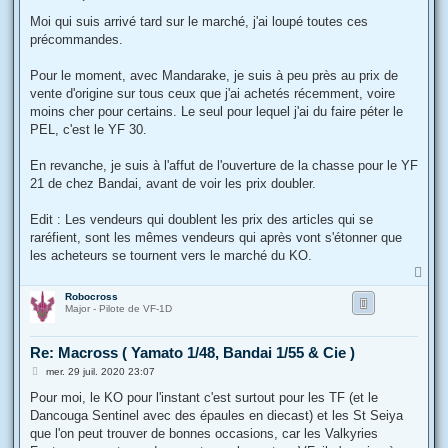
e
s
Moi qui suis arrivé tard sur le marché, j'ai loupé toutes ces
s
précommandes.
a
g
e
Pour le moment, avec Mandarake, je suis à peu près au prix de
vente d'origine sur tous ceux que j'ai achetés récemment, voire
moins cher pour certains. Le seul pour lequel j'ai du faire péter le
PEL, c'est le YF 30.
En revanche, je suis à l'affut de l'ouverture de la chasse pour le YF
21 de chez Bandai, avant de voir les prix doubler.
Edit : Les vendeurs qui doublent les prix des articles qui se
raréfient, sont les mêmes vendeurs qui après vont s'étonner que
les acheteurs se tournent vers le marché du KO.
H
a
Robocross
u
Major - Pilote de VF-1D
t
Re: Macross ( Yamato 1/48, Bandai 1/55 & Cie )
M
mer. 29 juil. 2020 23:07
e
s
Pour moi, le KO pour l'instant c'est surtout pour les TF (et le
s
Dancouga Sentinel avec des épaules en diecast) et les St Seiya
a
g
que l'on peut trouver de bonnes occasions, car les Valkyries
e