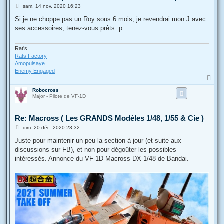
M
sam. 14 nov. 2020 16:23
e
s
Si je ne choppe pas un Roy sous 6 mois, je revendrai mon J avec
s
ses accessoires, tenez-vous prêts :p
a
g
e
Rat's
Rats Factory
Amopuisaye
Enemy Engaged
H
a
Robocross
u
Major - Pilote de VF-1D
t
Re: Macross ( Les GRANDS Modèles 1/48, 1/55 & Cie )
M
dim. 20 déc. 2020 23:32
e
s
Juste pour maintenir un peu la section à jour (et suite aux
s
discussions sur FB), et non pour dégoûter les possibles
a
g
intéressés. Annonce du VF-1D Macross DX 1/48 de Bandai.
e