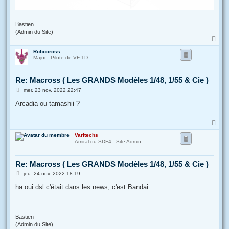
Bastien
(Admin du Site)
H
a
Robocross
u
Major - Pilote de VF-1D
t
Re: Macross ( Les GRANDS Modèles 1/48, 1/55 & Cie )
M
mer. 23 nov. 2022 22:47
e
s
Arcadia ou tamashii ?
s
a
g
H
e
a
Varitechs
u
Amiral du SDF4 - Site Admin
t
Re: Macross ( Les GRANDS Modèles 1/48, 1/55 & Cie )
M
jeu. 24 nov. 2022 18:19
e
s
ha oui dsl c'était dans les news, c'est Bandai
s
a
g
e
Bastien
(Admin du Site)