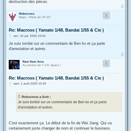
destruction des pièces.
H
a
Robocross
u
Major - Pilote de VF-1D
t
Re: Macross ( Yamato 1/48, Bandai 1/55 & Cie )
M
ven. 31 juil. 2020 23:02
e
s
Je suis tombé sur un commentaire de Ben ko et ça parle
s
d'arrestation et autres.
a
g
H
e
a
Ram Dam Area
u
Au service de l' U.N. Spacy !
t
Re: Macross ( Yamato 1/48, Bandai 1/55 & Cie )
M
sam. 1 août 2020 10:45
e
s
s
Robocross a écrit :
a
g
Je suis tombé sur un commentaire de Ben ko et ça parle
e
d'arrestation et autres.
C'est exactement ça. Le début de la fin de Wei Jiang. Qui va
certainement juste changer de nom et continuer le business.