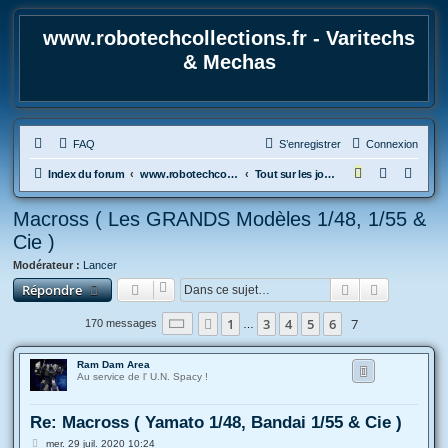
www.robotechcollections.fr - Varitechs
& Mechas
FAQ
S’enregistrer
Connexion
R
Index du forum
www.robotechcollections.fr - Robotech & Macross Toys French Forum !!!
Tout sur les jouets & maquettes Robotech et Macross
e
Macross ( Les GRANDS Modèles 1/48, 1/55 &
c
Cie )
h
Modérateur :
Lancer
e
Rechercher
Recherche
Répondre
r
c
Page
7
sur
7
1
3
4
5
6
7
Précédente
170 messages
…
h
Ram Dam Area
e
Au service de l' U.N. Spacy !
r
Re: Macross ( Yamato 1/48, Bandai 1/55 & Cie )
M
mer. 29 juil. 2020 10:24