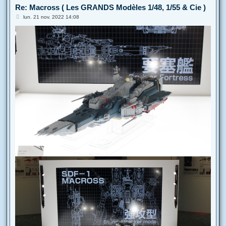
Re: Macross ( Les GRANDS Modèles 1/48, 1/55 & Cie )
M
lun. 21 nov. 2022 14:08
e
s
s
a
g
e