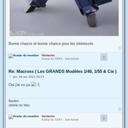
Bonne chasse et bonne chance pour les intéressés.
H
a
Varitechs
u
Amiral du SDF4 - Site Admin
t
Re: Macross ( Les GRANDS Modèles 1/48, 1/55 & Cie )
M
jeu. 29 avr. 2021 23:13
e
s
Oui j'ai vu ça
,
s
a
g
e
Bastien
(Admin du Site)
H
a
Varitechs
u
Amiral du SDF4 - Site Admin
t