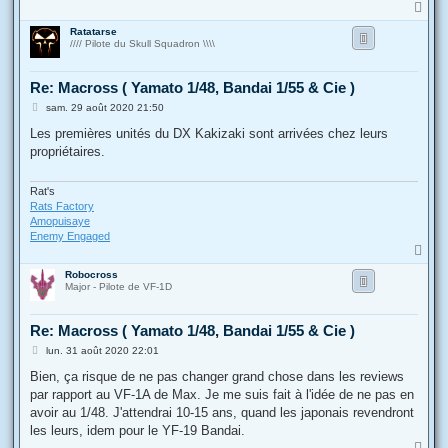
H
a
Ratatarse
u
//// Pilote du Skull Squadron \\\\
t
Re: Macross ( Yamato 1/48, Bandai 1/55 & Cie )
M
sam. 29 août 2020 21:50
e
s
Les premières unités du DX Kakizaki sont arrivées chez leurs
s
propriétaires.
a
g
e
Rat's
Rats Factory
Amopuisaye
Enemy Engaged
H
a
Robocross
u
Major - Pilote de VF-1D
t
Re: Macross ( Yamato 1/48, Bandai 1/55 & Cie )
M
lun. 31 août 2020 22:01
e
s
Bien, ça risque de ne pas changer grand chose dans les reviews
s
par rapport au VF-1A de Max. Je me suis fait à l'idée de ne pas en
a
g
avoir au 1/48. J'attendrai 10-15 ans, quand les japonais revendront
e
les leurs, idem pour le YF-19 Bandai.
H