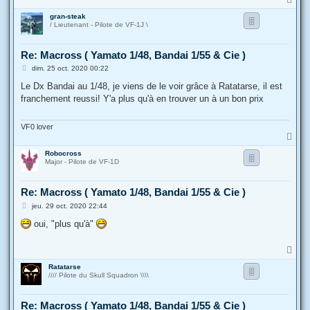
a
gran-steak
u
/ Lieutenant - Pilote de VF-1J \
t
Re: Macross ( Yamato 1/48, Bandai 1/55 & Cie )
M
dim. 25 oct. 2020 00:22
e
s
Le Dx Bandai au 1/48, je viens de le voir grâce à Ratatarse, il est
s
franchement reussi! Y'a plus qu'à en trouver un à un bon prix
a
g
e
VF0 lover
H
a
Robocross
u
Major - Pilote de VF-1D
t
Re: Macross ( Yamato 1/48, Bandai 1/55 & Cie )
M
jeu. 29 oct. 2020 22:44
e
s
oui, "plus qu'à"
s
a
g
H
e
a
Ratatarse
u
//// Pilote du Skull Squadron \\\\
t
Re: Macross ( Yamato 1/48, Bandai 1/55 & Cie )