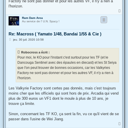
Factory ne sont pas donner et pour les autres VF, il n'y a rien à
l'horizon.
H
a
Ram Dam Area
u
Au service de l' U.N. Spacy !
t
Re: Macross ( Yamato 1/48, Bandai 1/55 & Cie )
M
jeu. 30 juil. 2020 10:58
e
s
s
Robocross a écrit :
a
g
Pour moi, le KO pour l'instant c'est surtout pour les TF (et le
e
Dancouga Sentinel avec des épaules en diecast) et les St Seiya
que l'on peut trouver de bonnes occasions, car les Valkyries
Factory ne sont pas donner et pour les autres VF, il n'y a rien à
l'horizon.
Les Valkyrie Factory sont certes pas donnés, mais c'est toujours
moins cher que les officiels qui sont hors de prix. Arcadia qui vend
plus de 300 euros un VF1 dont le moule à plus de 10 ans, je
trouve ça limite.
Sinon, concernant les TF KO, ça sent la fin, vu ce qu'il vient de se
passer dans l'usine de Wei Jiang.
H
a