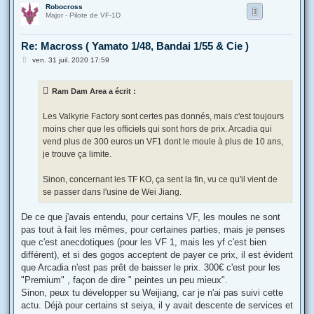
Robocross
u
Major - Pilote de VF-1D
t
Re: Macross ( Yamato 1/48, Bandai 1/55 & Cie )
M
ven. 31 juil. 2020 17:59
e
s
s
Ram Dam Area a écrit :
a
g
e
Les Valkyrie Factory sont certes pas donnés, mais c'est toujours
moins cher que les officiels qui sont hors de prix. Arcadia qui
vend plus de 300 euros un VF1 dont le moule à plus de 10 ans,
je trouve ça limite.
Sinon, concernant les TF KO, ça sent la fin, vu ce qu'il vient de
se passer dans l'usine de Wei Jiang.
De ce que j'avais entendu, pour certains VF, les moules ne sont
pas tout à fait les mêmes, pour certaines parties, mais je penses
que c'est anecdotiques (pour les VF 1, mais les yf c'est bien
différent), et si des gogos acceptent de payer ce prix, il est évident
que Arcadia n'est pas prêt de baisser le prix. 300€ c'est pour les
"Premium" , façon de dire " peintes un peu mieux".
Sinon, peux tu développer su Weijiang, car je n'ai pas suivi cette
actu. Déjà pour certains st seiya, il y avait descente de services et