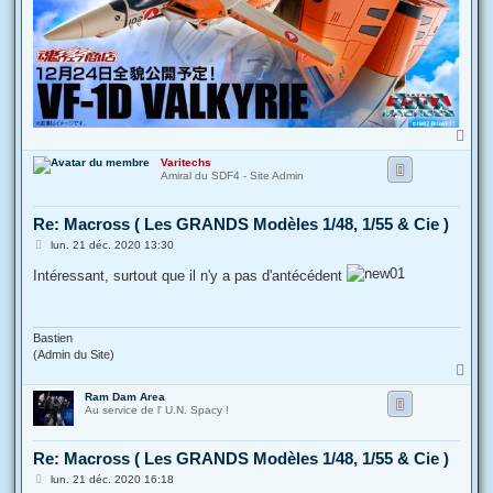
H
a
Varitechs
u
Amiral du SDF4 - Site Admin
t
Re: Macross ( Les GRANDS Modèles 1/48, 1/55 & Cie )
M
lun. 21 déc. 2020 13:30
e
s
Intéressant, surtout que il n'y a pas d'antécédent
s
a
g
e
Bastien
(Admin du Site)
H
a
Ram Dam Area
u
Au service de l' U.N. Spacy !
t
Re: Macross ( Les GRANDS Modèles 1/48, 1/55 & Cie )
M
lun. 21 déc. 2020 16:18
e