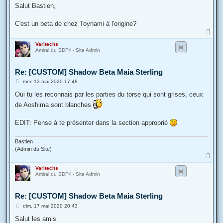
s
Salut Bastien,
s
a
g
C'est un beta de chez Toynami à l'origine?
e
H
a
Varitechs
u
Amiral du SDF4 - Site Admin
t
Re: [CUSTOM] Shadow Beta Maia Sterling
M
mer. 13 mai 2020 17:48
e
s
Oui tu les reconnais par les parties du torse qui sont grises, ceux
s
de Aoshima sont blanches
a
g
e
EDIT: Pense à te présenter dans la section approprié
Bastien
(Admin du Site)
H
a
Varitechs
u
Amiral du SDF4 - Site Admin
t
Re: [CUSTOM] Shadow Beta Maia Sterling
M
dim. 17 mai 2020 20:43
e
s
Salut les amis