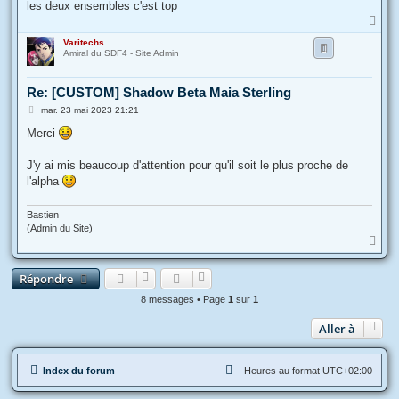
les deux ensembles c'est top
H
a
Varitechs
u
Amiral du SDF4 - Site Admin
t
Re: [CUSTOM] Shadow Beta Maia Sterling
M
mar. 23 mai 2023 21:21
e
s
Merci
s
a
g
J'y ai mis beaucoup d'attention pour qu'il soit le plus proche de
e
l'alpha
Bastien
(Admin du Site)
H
a
u
Répondre
t
8 messages • Page
1
sur
1
Aller à
Index du forum
Heures au format
UTC+02:00