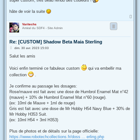
super custom, très beau rendu des couleurs !
a
g
e
hâte de voir la suite
H
a
Varitechs
u
Amiral du SDF4 - Site Admin
t
Re: [CUSTOM] Shadow Beta Maia Sterling
M
dim. 30 avr. 2023 15:03
e
s
Salut les amis
s
a
g
Voici enfin terminé ce fabuleux custom
qui va embellir ma
e
collection
.
Je confirme au passage les dosages:
Rose/mauve est fait avec une dose de Humbrol Enamel Mat n°42
(mauve) + 10% de Humbrol Enamel Mat n°60 (rouge).
(ex: 10ml de Mauve + 1ml de rouge)
Gris est fait avec une dose de Mr Hobby H54 Navy Blue + 30% de
Mr Hobby H353 Suit.
(ex: 10ml H54 + 3ml H353)
Plus de photos et de détails sur la page officielle:
https://www.robotechcollections.fr/doss ... erling.php