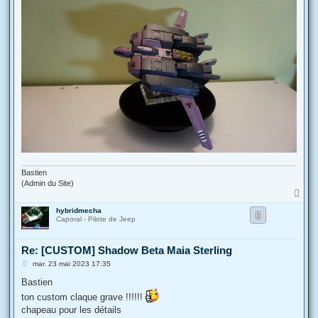
Bastien
(Admin du Site)
H
a
hybridmecha
u
Caporal - Pilote de Jeep
t
Re: [CUSTOM] Shadow Beta Maia Sterling
M
mar. 23 mai 2023 17:35
e
s
Bastien
s
ton custom claque grave !!!!!!
a
g
chapeau pour les détails
e