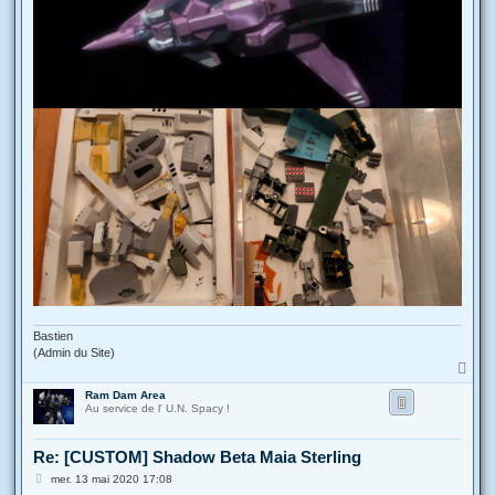
Bastien
(Admin du Site)
H
a
Ram Dam Area
u
Au service de l' U.N. Spacy !
t
Re: [CUSTOM] Shadow Beta Maia Sterling
M
mer. 13 mai 2020 17:08
e