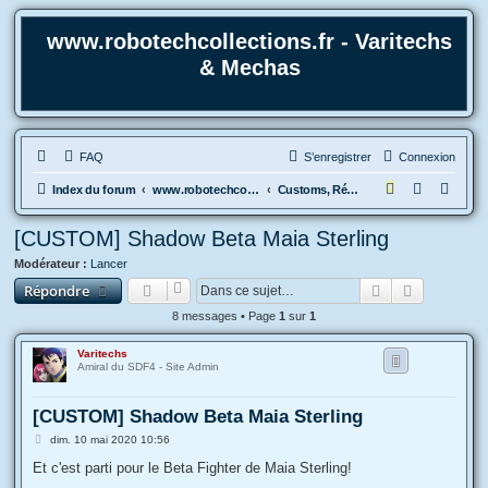
www.robotechcollections.fr - Varitechs
& Mechas
FAQ
S’enregistrer
Connexion
R
Index du forum
www.robotechcollections.fr - Robotech & Macross Toys French Forum !!!
Customs, Réparations, modifications, trucs et astuces + Montages maquettes..
e
[CUSTOM] Shadow Beta Maia Sterling
c
Modérateur :
Lancer
h
Rechercher
Recherche
Répondre
e
8 messages • Page
1
sur
1
r
c
Varitechs
Amiral du SDF4 - Site Admin
h
e
[CUSTOM] Shadow Beta Maia Sterling
r
M
dim. 10 mai 2020 10:56
e
s
Et c'est parti pour le Beta Fighter de Maia Sterling!
s