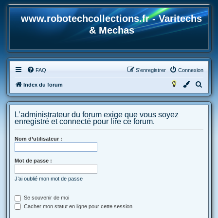
www.robotechcollections.fr - Varitechs
& Mechas
FAQ
S’enregistrer
Connexion
R
Index du forum
e
c
L’administrateur du forum exige que vous soyez
h
enregistré et connecté pour lire ce forum.
e
Nom d’utilisateur :
r
c
Mot de passe :
h
e
J’ai oublié mon mot de passe
r
Se souvenir de moi
Cacher mon statut en ligne pour cette session