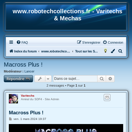
www.robotechcollections.fr - Varitechs
& Mechas
FAQ
S’enregistrer
Connexion
R
Index du forum
www.robotechcollections.fr - Robotech & Macross Toys French Forum !!!
Tout sur les Séries et les Films !
e
Macross Plus !
c
Modérateur :
Lancer
h
Rechercher
Recherche
Répondre
e
2 messages • Page
1
sur
1
r
c
Varitechs
Amiral du SDF4 - Site Admin
h
e
Macross Plus !
r
M
ven. 1 mars 2024 19:37
e
s
s