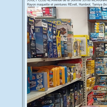
JOUET CLUB 42 Avenue de la Somme 33700 MERIGNAC 
Rayon maquette et peintures REvell, Humbrol, Tamiya (b