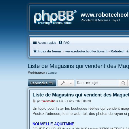
www.robotechcoll
Robotech & Macross Toys !
Accès rapide
FAQ
Index du forum
www.robotechcollections.fr - Robotech &
Liste de Magasins qui vendent des Maq
Modérateur :
Lancer
R
Répondre
Liste de Magasins qui vendent des Maquet
M
par
Varitechs
»
lun. 21 nov. 2022 08:50
e
s
Un topic pour lister les boutiques réelles qui vendent maq
s
Postez l'adresse, le site web, tel, des photos du rayon si po
a
g
e
NOUVELLE AQUITAINE