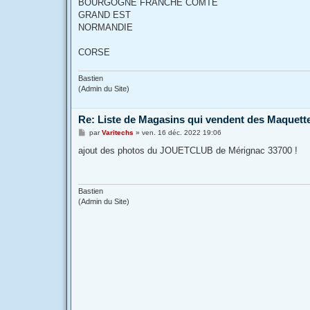
BOURGOGNE FRANCHE COMTE
GRAND EST
NORMANDIE
CORSE
Bastien
(Admin du Site)
Re: Liste de Magasins qui vendent des Maquett
M
par
Varitechs
»
ven. 16 déc. 2022 19:06
e
s
ajout des photos du JOUETCLUB de Mérignac 33700 !
s
a
g
e
Bastien
(Admin du Site)