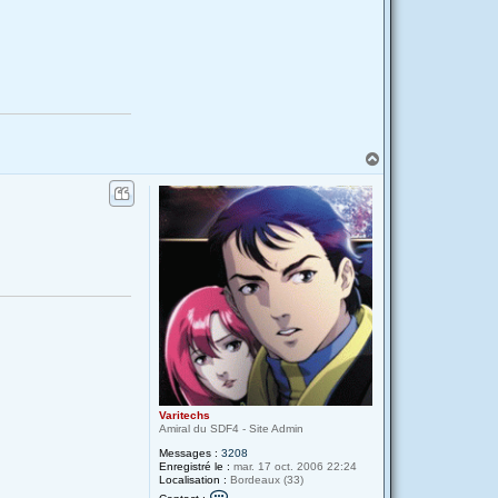
H
a
u
t
Varitechs
Amiral du SDF4 - Site Admin
Messages :
3208
Enregistré le :
mar. 17 oct. 2006 22:24
Localisation :
Bordeaux (33)
C