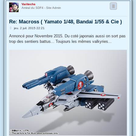
Varitechs
e
Amiral du SDF4 - Site Admin
r
Re: Macross ( Yamato 1/48, Bandai 1/55 & Cie )
M
jeu. 2 juil. 2015 22:21
e
s
Annoncé pour Novembre 2015. Du coté japonais aussi on sort pas
s
trop des sentiers battus... Toujours les mêmes valkyries...
a
g
e