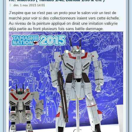
M
dim. 1 nov. 2015 14:01
e
s
J’espère que se n'est pas un proto pour le salon voir un test de
s
marché pour voir si des collectionneurs iraient vers cette échelle.
a
g
Au niveau de la peinture appliqué on dirait une imitation valkyrie
e
déjà partie au front plusieurs fois sans battle dammage.