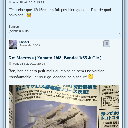
M
mar. 28 juil. 2015 15:13
e
s
C'est clair que 12/15cm, ça fait pas bien grand.... Pas de quoi
s
pavoiser...
a
g
e
Bastien
(Admin du Site)
H
a
Lancer
u
Amiral du SDF3
t
Re: Macross ( Yamato 1/48, Bandai 1/55 & Cie )
M
ven. 23 oct. 2015 20:24
e
s
Bon, ben ce sera petit mais au moins ce sera une version
s
transformable...et pour ça Megahouse a assuré
:
a
g
e