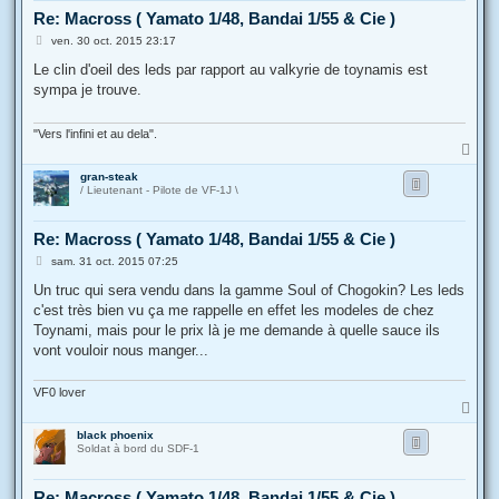
Re: Macross ( Yamato 1/48, Bandai 1/55 & Cie )
M
ven. 30 oct. 2015 23:17
e
s
Le clin d'oeil des leds par rapport au valkyrie de toynamis est
s
sympa je trouve.
a
g
e
"Vers l'infini et au dela".
H
a
gran-steak
u
/ Lieutenant - Pilote de VF-1J \
t
Re: Macross ( Yamato 1/48, Bandai 1/55 & Cie )
M
sam. 31 oct. 2015 07:25
e
s
Un truc qui sera vendu dans la gamme Soul of Chogokin? Les leds
s
c'est très bien vu ça me rappelle en effet les modeles de chez
a
g
Toynami, mais pour le prix là je me demande à quelle sauce ils
e
vont vouloir nous manger...
VF0 lover
H
a
black phoenix
u
Soldat à bord du SDF-1
t
Re: Macross ( Yamato 1/48, Bandai 1/55 & Cie )