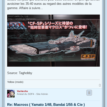
avoisiner les 35-40 euros au regard des autres modèles de la
gamme. Affaire à suivre...
Source: Taghobby
Yellow (modo)
H
a
Varitechs
u
Amiral du SDF4 - Site Admin
t
Re: Macross ( Yamato 1/48, Bandai 1/55 & Cie )