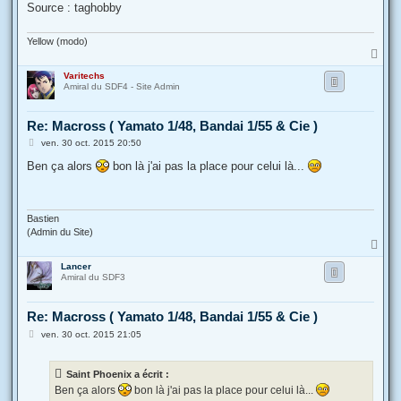
Source : taghobby
Yellow (modo)
H
a
Varitechs
u
Amiral du SDF4 - Site Admin
t
Re: Macross ( Yamato 1/48, Bandai 1/55 & Cie )
M
ven. 30 oct. 2015 20:50
e
s
Ben ça alors
bon là j'ai pas la place pour celui là...
s
a
g
e
Bastien
(Admin du Site)
H
a
Lancer
u
Amiral du SDF3
t
Re: Macross ( Yamato 1/48, Bandai 1/55 & Cie )
M
ven. 30 oct. 2015 21:05
e
s
s
Saint Phoenix a écrit :
a
g
Ben ça alors
bon là j'ai pas la place pour celui là...
e