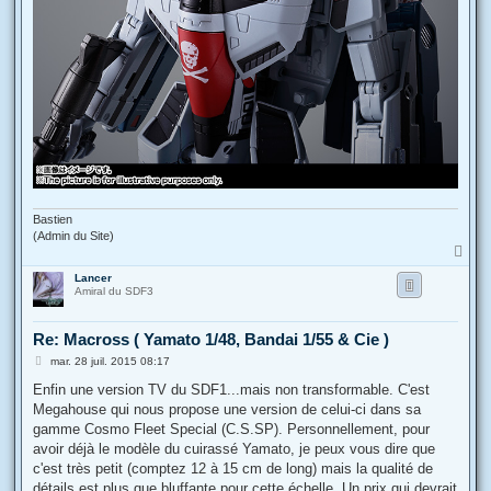
Bastien
(Admin du Site)
H
a
Lancer
u
Amiral du SDF3
t
Re: Macross ( Yamato 1/48, Bandai 1/55 & Cie )
M
mar. 28 juil. 2015 08:17
e
s
Enfin une version TV du SDF1...mais non transformable. C'est
s
Megahouse qui nous propose une version de celui-ci dans sa
a
g
gamme Cosmo Fleet Special (C.S.SP). Personnellement, pour
e
avoir déjà le modèle du cuirassé Yamato, je peux vous dire que
c'est très petit (comptez 12 à 15 cm de long) mais la qualité de
détails est plus que bluffante pour cette échelle. Un prix qui devrait