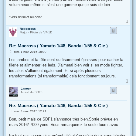
s
volumineux même si s'est une gamme que je suis de loin.
a
g
e
"Vers l'infini et au dela".
H
a
Robocross
u
Major - Pilote de VF-1D
t
Re: Macross ( Yamato 1/48, Bandai 1/55 & Cie )
M
dim. 1 nov. 2015 18:00
e
s
Les jambes et la tête sont suffisamment épaisses pour cacher la
s
filerie et alimenter les leds. J'aimerai bien voir si en mode fighter,
a
g
les ailes s’allument également. Et si après plusieurs
e
transformations (si transformable) cela fonctionnent toujours.
H
a
Lancer
u
Amiral du SDF3
t
Re: Macross ( Yamato 1/48, Bandai 1/55 & Cie )
M
mar. 3 nov. 2015 12:21
e
s
Bon, petit mais ce SDF1 s'annonce très bien.Sortie prévue en
s
mars 2016/ 7000 yens. Vous remarquerez le socle fourni avec...
a
g
e
En tout cas je suis plus qu'emballé et j'en préco deux sans hésiter