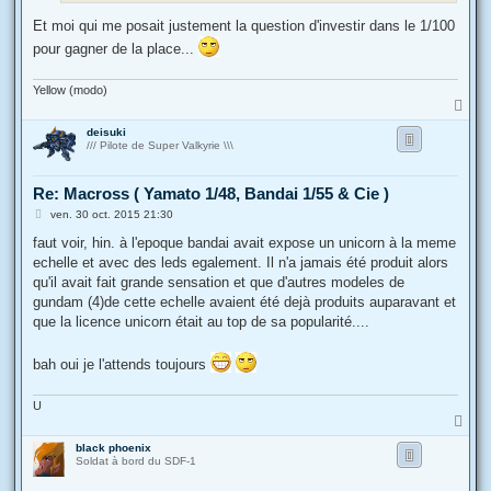
Et moi qui me posait justement la question d'investir dans le 1/100
pour gagner de la place...
Yellow (modo)
H
a
deisuki
u
/// Pilote de Super Valkyrie \\\
t
Re: Macross ( Yamato 1/48, Bandai 1/55 & Cie )
M
ven. 30 oct. 2015 21:30
e
s
faut voir, hin. à l'epoque bandai avait expose un unicorn à la meme
s
echelle et avec des leds egalement. Il n'a jamais été produit alors
a
g
qu'il avait fait grande sensation et que d'autres modeles de
e
gundam (4)de cette echelle avaient été dejà produits auparavant et
que la licence unicorn était au top de sa popularité....
bah oui je l'attends toujours
U
H
a
black phoenix
u
Soldat à bord du SDF-1
t