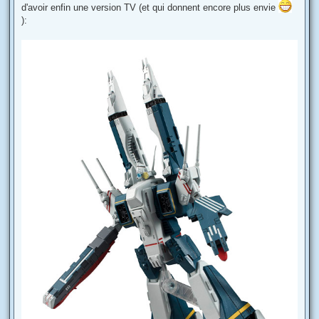
d'avoir enfin une version TV (et qui donnent encore plus envie
a
g
):
e