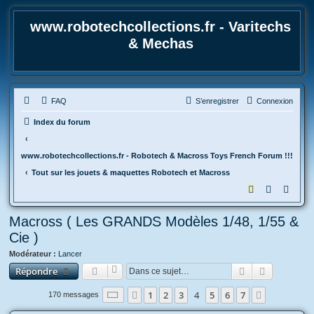
www.robotechcollections.fr - Varitechs
& Mechas
FAQ
S’enregistrer
Connexion
Index du forum
www.robotechcollections.fr - Robotech & Macross Toys French Forum !!!
Tout sur les jouets & maquettes Robotech et Macross
R
e
Macross ( Les GRANDS Modèles 1/48, 1/55 &
c
Cie )
h
Modérateur :
Lancer
e
Rechercher
Recherche
Répondre
r
c
Page
4
sur
7
1
2
3
4
5
6
7
Précédente
Suivante
170 messages
h