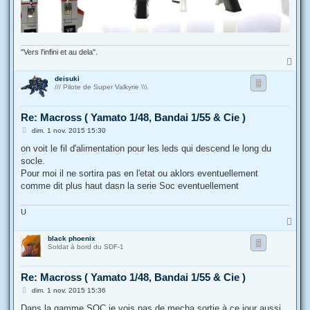
"Vers l'infini et au dela".
H
a
deisuki
u
/// Pilote de Super Valkyrie \\\
t
Re: Macross ( Yamato 1/48, Bandai 1/55 & Cie )
M
dim. 1 nov. 2015 15:30
e
s
on voit le fil d'alimentation pour les leds qui descend le long du
s
socle.
a
g
Pour moi il ne sortira pas en l'etat ou aklors eventuellement
e
comme dit plus haut dasn la serie Soc eventuellement
U
H
a
black phoenix
u
Soldat à bord du SDF-1
t
Re: Macross ( Yamato 1/48, Bandai 1/55 & Cie )
M
dim. 1 nov. 2015 15:36
e
s
Dans la gamme SOC je vois pas de mecha sortie à ce jour aussi