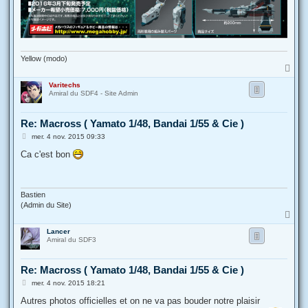
Yellow (modo)
H
a
Varitechs
u
Amiral du SDF4 - Site Admin
t
Re: Macross ( Yamato 1/48, Bandai 1/55 & Cie )
M
mer. 4 nov. 2015 09:33
e
s
Ca c'est bon
s
a
g
e
Bastien
(Admin du Site)
H
a
Lancer
u
Amiral du SDF3
t
Re: Macross ( Yamato 1/48, Bandai 1/55 & Cie )
M
mer. 4 nov. 2015 18:21
e
s
Autres photos officielles et on ne va pas bouder notre plaisir
s